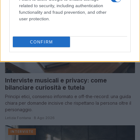
related to security, including authentication
functionality and fraud prevention, and other
user protection.
CONFIRM
Interviste musicali e privacy: come
bilanciare curiosità e tutela
Principi etici, consenso informato e off-the-record: una guida
chiara per domande incisive che rispettano la persona oltre il
personaggio.
Letizia Fontana · 8 Ago 2026
INTERVISTE