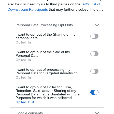
also be disclosed by us to third parties on the
IAB’s List of
Downstream Participants
that may further disclose it to other
third parties.
Please note that this website/app uses one or more Google
Personal Data Processing Opt Outs
services and may gather and store information including but
not limited to your visit or usage behaviour. You may click to
I want to opt-out of the Sharing of my
personal data.
grant or deny consent to Google and its third-party tags to
Opted In
use your data for below specified purposes in below Google
Ferragosto al Prosit: musica e divertimento
consent section.
I want to opt-out of the Sale of my
a San Vendemiano
Personal Data.
Opted In
A San Vendemiano, il Ferragosto si festeggia con due serate
speciali alla birreria Prosit: un tributo ai Duran Duran e una
I want to opt-out of processing my
Personal Data for Targeted Advertising.
maratona…
Opted In
Letizia Fontana · 7 Ago 2026
I want to opt-out of Collection, Use,
Retention, Sale, and/or Sharing of my
CONCERTI
Personal Data that Is Unrelated with the
Purposes for which it was collected.
Opted Out
Google consents