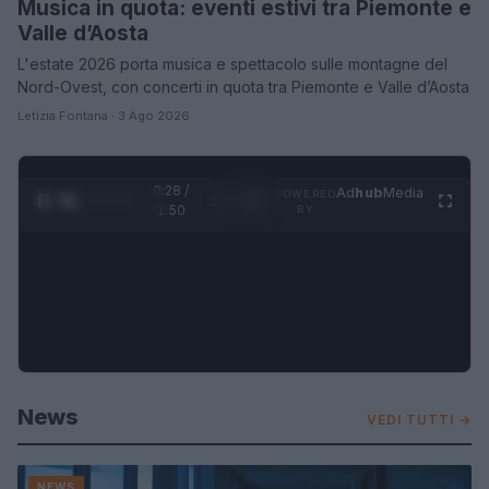
Musica in quota: eventi estivi tra Piemonte e
Valle d’Aosta
L'estate 2026 porta musica e spettacolo sulle montagne del
Nord-Ovest, con concerti in quota tra Piemonte e Valle d’Aosta
Letizia Fontana · 3 Ago 2026
0:30 /
Ad
hub
Media
POWERED
1
/
4
1:50
BY
News
VEDI TUTTI →
NEWS