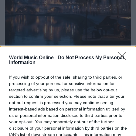
World Music Online -
Do Not Process My Personal
Agosto a Roma: festival, concerti e sagre da
Information
non perdere
Roma si anima con eventi unici: dal jazz di Villa Celimontana
If you wish to opt-out of the sale, sharing to third parties, or
alle serate sul Tevere, passando per concerti e teatro. Scopri
processing of your personal or sensitive information for
il…
targeted advertising by us, please use the below opt-out
section to confirm your selection. Please note that after your
Letizia Fontana · 7 Ago 2026
opt-out request is processed you may continue seeing
interest-based ads based on personal information utilized by
CONCERTI
us or personal information disclosed to third parties prior to
your opt-out. You may separately opt-out of the further
disclosure of your personal information by third parties on the
IAB’s list of downstream participants. This information may