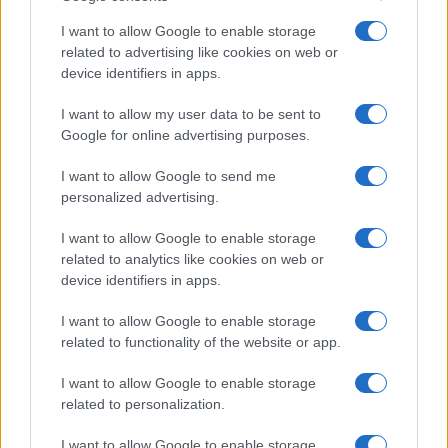
I want to allow Google to enable storage
related to advertising like cookies on web or
device identifiers in apps.
I want to allow my user data to be sent to
Google for online advertising purposes.
I want to allow Google to send me
Il nuovo singolo di Sayanbull e Sinomine
personalized advertising.
esplora le contraddizioni dell’amore
I want to allow Google to enable storage
Sayanbull e Sinomine collaborano in Niente è per sempre, un
related to analytics like cookies on web or
brano che mescola urban e latin per raccontare le insicurezze
device identifiers in apps.
sentimentali.
Andrea Innocenti · 7 Ago 2026
I want to allow Google to enable storage
related to functionality of the website or app.
Interviste
VEDI TUTTI →
I want to allow Google to enable storage
related to personalization.
INTERVISTE
I want to allow Google to enable storage