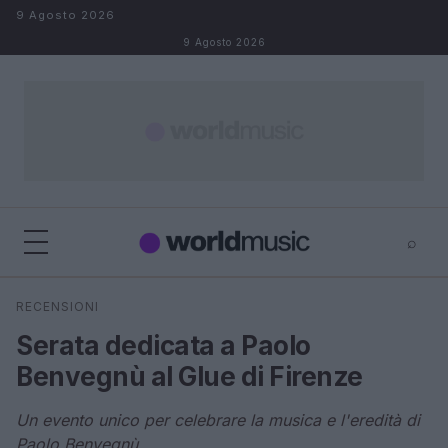
Salta al contenuto
9 Agosto 2026
9 Agosto 2026
⌕
×
⌕
RECENSIONI
Cerca
Serata dedicata a Paolo
Benvegnù al Glue di Firenze
Un evento unico per celebrare la musica e l'eredità di
Paolo Benvegnù