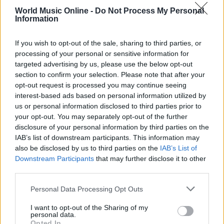
World Music Online -
Do Not Process My Personal
Information
If you wish to opt-out of the sale, sharing to third parties, or
processing of your personal or sensitive information for
targeted advertising by us, please use the below opt-out
Dall’hardcore al post-metal: l’incredibile percorso dei
section to confirm your selection. Please note that after your
Neurosis
opt-out request is processed you may continue seeing
Cristian Castiglioni · 8 Ago 2026
interest-based ads based on personal information utilized by
us or personal information disclosed to third parties prior to
RECENSIONI
your opt-out. You may separately opt-out of the further
disclosure of your personal information by third parties on the
IAB’s list of downstream participants. This information may
also be disclosed by us to third parties on the
IAB’s List of
Downstream Participants
that may further disclose it to other
third parties.
Please note that this website/app uses one or more Google
Personal Data Processing Opt Outs
services and may gather and store information including but
not limited to your visit or usage behaviour. You may click to
I want to opt-out of the Sharing of my
personal data.
grant or deny consent to Google and its third-party tags to
Opted In