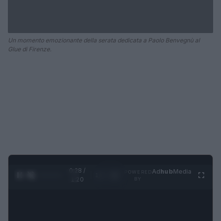
Un momento emozionante della serata dedicata a Paolo Benvegnù al
Glue di Firenze.
0:28 /
Ad
hub
Media
POWERED
1
/
4
1:20
BY