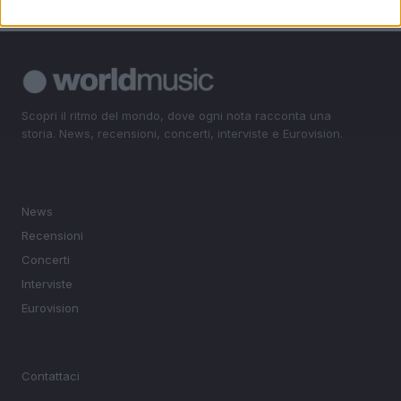
Scopri il ritmo del mondo, dove ogni nota racconta una
storia. News, recensioni, concerti, interviste e Eurovision.
SEZIONI
News
Recensioni
Concerti
Interviste
Eurovision
MAGAZINE
Contattaci