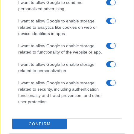
I want to allow Google to send me
Letizia Fontana · 7 Ago 2026
personalized advertising.
I want to allow Google to enable storage
PIÙ LETTI
related to analytics like cookies on web or
device identifiers in apps.
1
Dall’hardcore al post-metal: l’incredibile percorso dei
I want to allow Google to enable storage
Neurosis
related to functionality of the website or app.
2
Tutte le uscite discografiche italiane della settimana
dal 25 al 31 luglio 2026
I want to allow Google to enable storage
related to personalization.
3
Guccini, il cantautore che conquistò Roma con la sua
musica
I want to allow Google to enable storage
related to security, including authentication
4
Harley Flanagan riflette sul futuro dei tour con i Cro-
functionality and fraud prevention, and other
Mags
user protection.
5
Archivio Ricordi: la storia della musica italiana
accessibile a tutti
CONFIRM