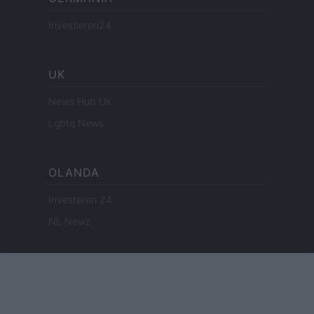
Investieren24
UK
News Hub UK
Lgbtq News
OLANDA
Investeren 24
NL Newz