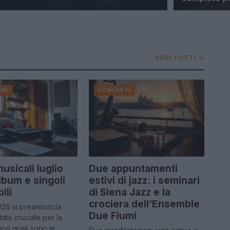
VEDI TUTTI →
ONI
CONCERTI
usicali luglio
Due appuntamenti
lbum e singoli
estivi di jazz: i seminari
ili
di Siena Jazz e la
crociera dell’Ensemble
 2026 si preannuncia
Due Fiumi
ta cruciale per la
pri quali sono le