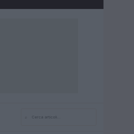
⌕
Cerca