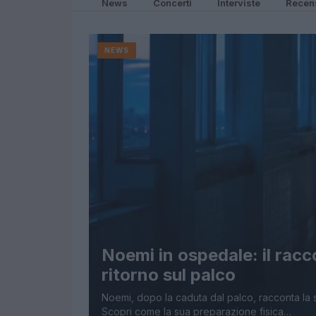
News
Concerti
Interviste
Recen
NEWS
Noemi in ospedale: il racco
ritorno sul palco
Noemi, dopo la caduta dal palco, racconta la sua
Scopri come la sua preparazione fisica…