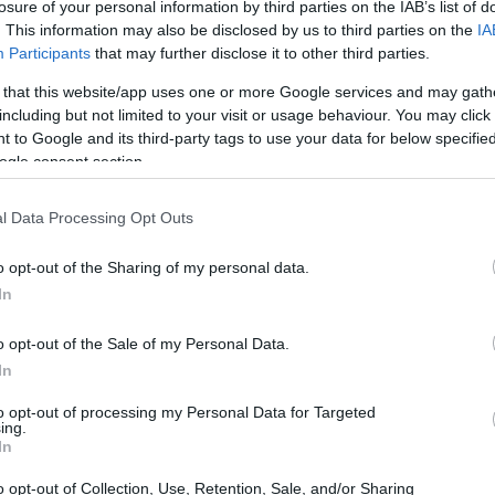
losure of your personal information by third parties on the IAB’s list of
. This information may also be disclosed by us to third parties on the
IA
NEWS
Participants
that may further disclose it to other third parties.
Streaming vs vinile:
differenze tra
 that this website/app uses one or more Google services and may gath
mastering,
including but not limited to your visit or usage behaviour. You may click 
dinamica e ritualità
 to Google and its third-party tags to use your data for below specifi
ogle consent section.
l Data Processing Opt Outs
NEWS
Location sostenibili
per festival: criteri
o opt-out of the Sharing of my personal data.
e metriche per una
In
scelta consapevole
o opt-out of the Sale of my Personal Data.
e tra
In
per le
NEWS
to opt-out of processing my Personal Data for Targeted
BTS e la scelta di
ing.
non partecipare ai
In
Grammy Awards
rmatizzata per le
2027
o opt-out of Collection, Use, Retention, Sale, and/or Sharing
la Sovraintendenza