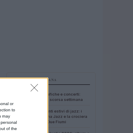
PIÙ LETTI SETTIMANA
1
Novità discografiche e concerti:
cosa è uscito la scorsa settimana
sonal or
ection to
2
Due appuntamenti estivi di jazz: i
ou may
seminari di Siena Jazz e la crociera
dell’Ensemble Due Fiumi
 personal
out of the