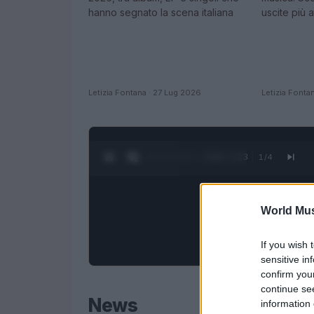
hanno segnato la scena italiana
uscite più 
Letizia Fontana · 27 Lug 2026
Letizia Fonta
0:28 / 1:23
1
/
4
World Mus
If you wish 
sensitive in
confirm you
continue se
News
information 