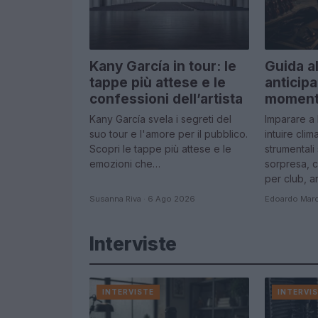
Kany García in tour: le
Guida al
tappe più attese e le
anticipa
confessioni dell’artista
momenti
Kany García svela i segreti del
Imparare a 
suo tour e l'amore per il pubblico.
intuire cli
Scopri le tappe più attese e le
strumentali
emozioni che…
sorpresa, c
per club, 
Susanna Riva · 6 Ago 2026
Edoardo Marc
Interviste
INTERVISTE
INTERVI