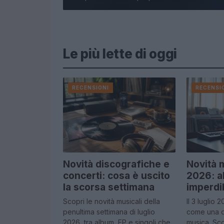
Le più lette di oggi
RECENSIONI
RECENSI
Novità discografiche e
Novità m
concerti: cosa è uscito
2026: a
la scorsa settimana
imperdib
Scopri le novità musicali della
Il 3 luglio
penultima settimana di luglio
come una da
2026, tra album, EP e singoli che
musica. Sco