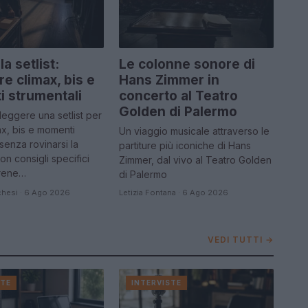
la setlist:
Le colonne sonore di
re climax, bis e
Hans Zimmer in
 strumentali
concerto al Teatro
Golden di Palermo
leggere una setlist per
max, bis e momenti
Un viaggio musicale attraverso le
 senza rovinarsi la
partiture più iconiche di Hans
on consigli specifici
Zimmer, dal vivo al Teatro Golden
arene…
di Palermo
hesi · 6 Ago 2026
Letizia Fontana · 6 Ago 2026
VEDI TUTTI →
STE
INTERVISTE