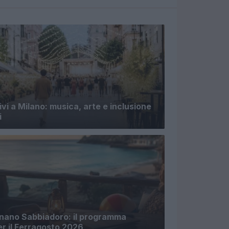
ivi a Milano: musica, arte e inclusione
i
gnano Sabbiadoro: il programma
r il Ferragosto 2026