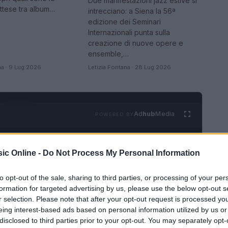
Due manifestazioni jazz estive si
attese tra album…
intrecciano: a Siena la 56ª
edizione dei Seminari
Internazionali punta sulla
creazione di nuove opere e
ensemble,…
na · 9 Lug 2026
Letizia Fontana · 28 Lug 2026
Ad
hub
Media
POWERED BY
ic Online -
Do Not Process My Personal Information
to opt-out of the sale, sharing to third parties, or processing of your per
formation for targeted advertising by us, please use the below opt-out s
r selection. Please note that after your opt-out request is processed y
eing interest-based ads based on personal information utilized by us or
disclosed to third parties prior to your opt-out. You may separately opt-
VEDI TUTTI →