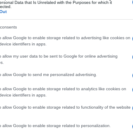
ersonal Data that Is Unrelated with the Purposes for which it
lected.
Out
consents
VEDI TUTTI →
o allow Google to enable storage related to advertising like cookies on
evice identifiers in apps.
RECENSIONI
RECENSIONI
o allow my user data to be sent to Google for online advertising
s.
to allow Google to send me personalized advertising.
a
Metodo per valutare
Ascolti Spotify X
o allow Google to enable storage related to analytics like cookies on
a
un disco senza
Factor 2026: i numeri
evice identifiers in apps.
e a
pregiudizi in modo
che sorprendono
chiaro
dopo otto mesi
o allow Google to enable storage related to functionality of the website
Cristian Castiglioni · 5 Ago
2026
2026
Letizia Fontana · 4 Ago 2026
o allow Google to enable storage related to personalization.