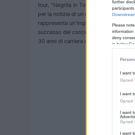
further disc
tour, “Negrita In Tour 2025”. Dopo sei 
participants
per la notizia di un nuovo album di ined
Downstream 
rappresenta un’importante occasione per
Please note
information 
successo del concerto del 27 settembre
deny consent
30 anni di carriera della band.
in below Go
Persona
I want t
Opted 
I want t
Opted 
I want 
Advertis
Opted 
I want t