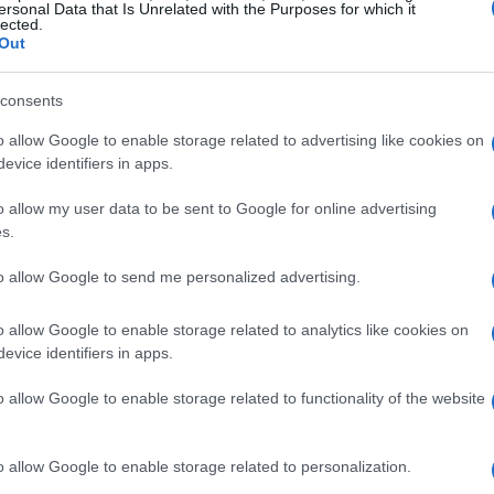
ersonal Data that Is Unrelated with the Purposes for which it
lected.
Out
consents
o allow Google to enable storage related to advertising like cookies on
evice identifiers in apps.
erse città italiane, tra cui Napoli, Ravenna,
o allow my user data to be sent to Google for online advertising
ova, Rovereto e Nonantola. Ogni concerto sarà
s.
ivo il nuovo disco e rivivere i grandi successi
to allow Google to send me personalized advertising.
Negrita. I biglietti sono già disponibili su
ket.com, e si prevede che andranno a ruba,
o allow Google to enable storage related to analytics like cookies on
ha sempre dimostrato nei confronti della band.
evice identifiers in apps.
o allow Google to enable storage related to functionality of the website
ibile
o allow Google to enable storage related to personalization.
, Paolo “Pau” Bruni, Enrico “Drigo” Salvi e