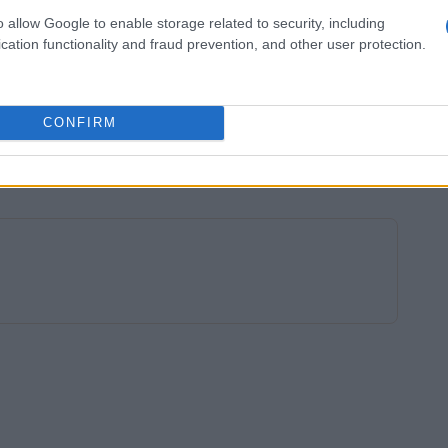
pagnati da un talentuoso gruppo di musicisti.
o allow Google to enable storage related to security, including
el nuovo album, ma anche i classici che hanno
cation functionality and fraud prevention, and other user protection.
 Negrita hanno sempre saputo creare un’atmosfera
ttacoli, e questo tour non sarà da meno. I fan
CONFIRM
emozione e grande musica, in un viaggio