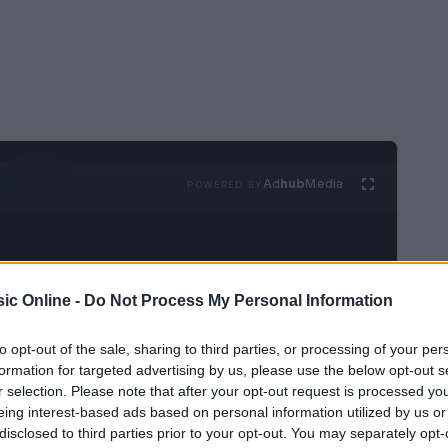
Ad
hub
Media
POWERED BY
ic Online -
Do Not Process My Personal Information
to opt-out of the sale, sharing to third parties, or processing of your per
formation for targeted advertising by us, please use the below opt-out s
r selection. Please note that after your opt-out request is processed y
eing interest-based ads based on personal information utilized by us or
ono pronti a tornare sul palco con il loro nuovo
disclosed to third parties prior to your opt-out. You may separately opt-