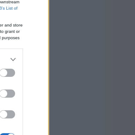
 downstream
B’s List of
er and store
to grant or
ed purposes