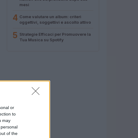
mesi
4
Come valutare un album: criteri
oggettivi, soggettivi e ascolto attivo
5
Strategie Efficaci per Promuovere la
Tua Musica su Spotify
sonal or
ection to
ou may
 personal
out of the