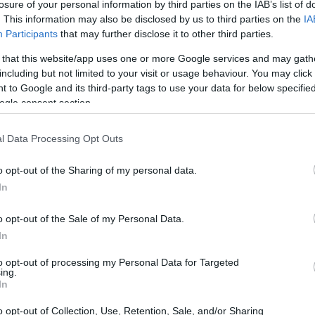
losure of your personal information by third parties on the IAB’s list of
anni di attesa, i fan possono finalmente gioire
. This information may also be disclosed by us to third parties on the
IA
iti, previsto per il prossimo anno. Questo tour
Participants
that may further disclose it to other third parties.
 rivedere la band aretina dal vivo, dopo il
 that this website/app uses one or more Google services and may gath
including but not limited to your visit or usage behaviour. You may click 
 all’Unipol Forum di Assago, che ha celebrato i
 to Google and its third-party tags to use your data for below specifi
ogle consent section.
l Data Processing Opt Outs
o opt-out of the Sharing of my personal data.
In
o opt-out of the Sale of my Personal Data.
In
to opt-out of processing my Personal Data for Targeted
ing.
In
o opt-out of Collection, Use, Retention, Sale, and/or Sharing