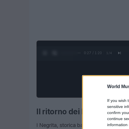
0:28 / 1:20
1
/
4
World Mus
If you wish 
sensitive in
Il ritorno dei Negrita
confirm you
continue se
I Negrita, storica band rock italiana, s
information 