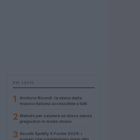
PIÙ LETTI
1
Archivio Ricordi: la storia della
musica italiana accessibile a tutti
2
Metodo per valutare un disco senza
pregiudizi in modo chiaro
3
Ascolti Spotify X Factor 2026: i
numeri che sorprendono dopo otto