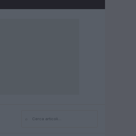
⌕
Cerca