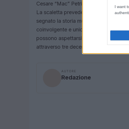
Cesare “Mac” Petricich, saranno accom
I want t
La scaletta prevede non solo i brani d
authenti
segnato la storia musicale italiana. I
coinvolgente e unica durante i loro spe
possono aspettarsi un mix di energia, 
attraverso tre decenni di successi.
AUTORE
Redazione