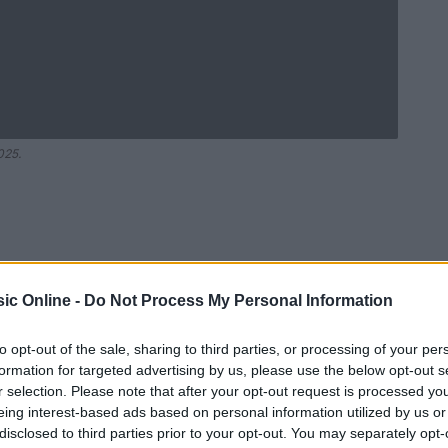
2025.
ic Online -
Do Not Process My Personal Information
to opt-out of the sale, sharing to third parties, or processing of your per
formation for targeted advertising by us, please use the below opt-out s
r selection. Please note that after your opt-out request is processed y
Ad
hub
Media
eing interest-based ads based on personal information utilized by us or
POWERED BY
disclosed to third parties prior to your opt-out. You may separately opt-