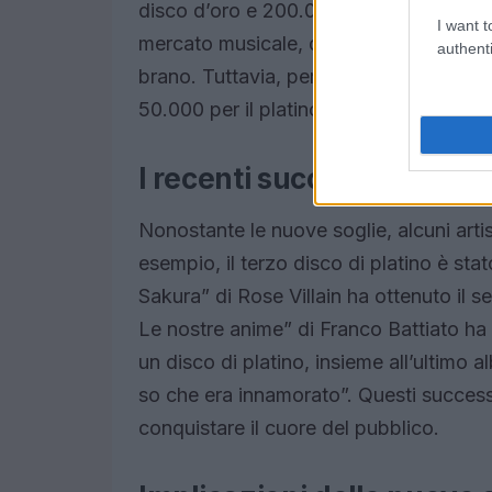
disco d’oro e 200.000 per il platino. Q
I want t
mercato musicale, dove la fruizione dig
authenti
brano. Tuttavia, per gli album, le sogli
50.000 per il platino.
I recenti successi musical
Nonostante le nuove soglie, alcuni arti
esempio, il terzo disco di platino è st
Sakura” di Rose Villain ha ottenuto il s
Le nostre anime” di Franco Battiato ha 
un disco di platino, insieme all’ultimo
so che era innamorato”. Questi success
conquistare il cuore del pubblico.