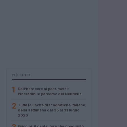
PIÙ LETTI
1
Dall’hardcore al post-metal:
l’incredibile percorso dei Neurosis
2
Tutte le uscite discografiche italiane
della settimana dal 25 al 31 luglio
2026
Guccini, il cantautore che conquistò