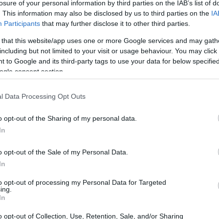
losure of your personal information by third parties on the IAB’s list of
. This information may also be disclosed by us to third parties on the
IA
Participants
that may further disclose it to other third parties.
 that this website/app uses one or more Google services and may gath
including but not limited to your visit or usage behaviour. You may click 
 to Google and its third-party tags to use your data for below specifi
ogle consent section.
azioni musicali
l Data Processing Opt Outs
el panorama internazionale, e le certificazioni
taliana) ne sono una chiara testimonianza. Ogni
o opt-out of the Sharing of my personal data.
In
le riproduzioni digitali vengono analizzati per
 l’inizio del 2025, le nuove soglie di
o opt-out of the Sale of my Personal Data.
 interesse tra gli appassionati e gli addetti ai
In
to opt-out of processing my Personal Data for Targeted
ing.
In
o opt-out of Collection, Use, Retention, Sale, and/or Sharing