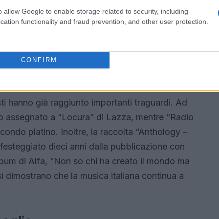
uesto cambiamento riflette l’evoluzione del
o allow Google to enable storage related to security, including
itale ha ampliato il pubblico per ogni singolo
cation functionality and fraud prevention, and other user protection.
e rimangono invariate: 25.000 unità per l’oro e
CONFIRM
i
sti hanno già raggiunto importanti traguardi. Ad
ato assegnato a “Locura” di Lazza, mentre “Radio
econdo platino. Inoltre, la raccolta “Anthology –
festeggiato dieci anni dalla pubblicazione con
 album di Alfa, “Non so chi ha creato il mondo ma
i dimostrano che la musica italiana continua a