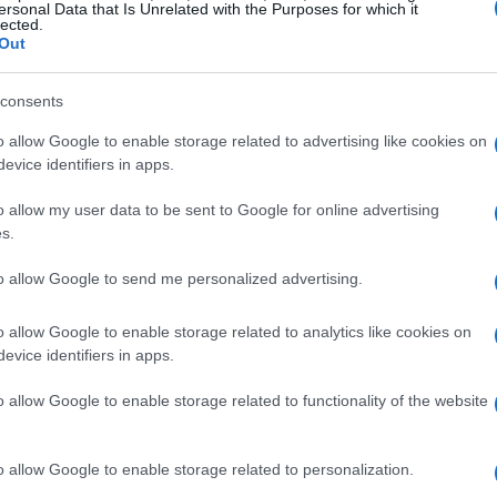
ersonal Data that Is Unrelated with the Purposes for which it
lected.
Out
consents
o allow Google to enable storage related to advertising like cookies on
evice identifiers in apps.
o allow my user data to be sent to Google for online advertising
s.
to allow Google to send me personalized advertising.
o allow Google to enable storage related to analytics like cookies on
evice identifiers in apps.
cazione FIMI
o allow Google to enable storage related to functionality of the website
ttenere le certificazioni sono state aggiornate.
o allow Google to enable storage related to personalization.
giungere 100.000 unità vendute per ottenere il