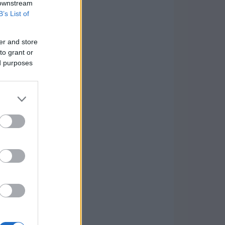
 downstream
B’s List of
er and store
to grant or
ed purposes