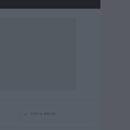
⌕
Cerca