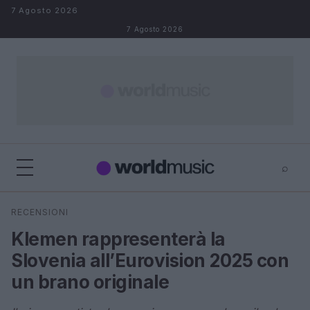
Salta al contenuto
7 Agosto 2026
7 Agosto 2026
⌕
×
⌕
RECENSIONI
Cerca
Klemen rappresenterà la
Slovenia all’Eurovision 2025 con
un brano originale