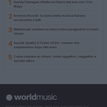
1
Harley Flanagan riflette sul futuro dei tour con i Cro-
Mags
2
Archivio Ricordi: la storia della musica italiana
accessibile a tutti
3
Metodo per valutare un disco senza pregiudizi in modo
chiaro
4
Ascolti Spotify X Factor 2026: i numeri che
sorprendono dopo otto mesi
5
Come valutare un album: criteri oggettivi, soggettivi e
ascolto attivo
Scopri il ritmo del mondo, dove ogni nota racconta una