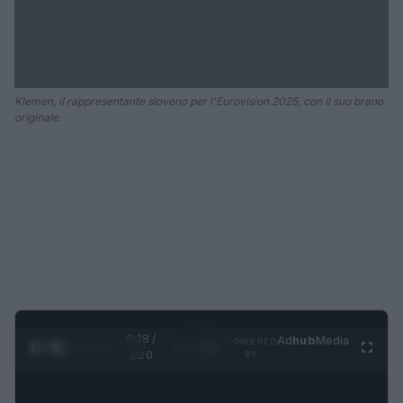
Klemen, il rappresentante sloveno per l'Eurovision 2025, con il suo brano
originale.
0:28 /
Ad
hub
Media
POWERED
1
/
4
1:20
BY