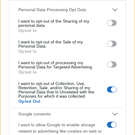
Please note that this website/app uses one or more Google
Personal Data Processing Opt Outs
services and may gather and store information including but
not limited to your visit or usage behaviour. You may click to
I want to opt-out of the Sharing of my
personal data.
grant or deny consent to Google and its third-party tags to
Opted In
use your data for below specified purposes in below Google
consent section.
I want to opt-out of the Sale of my
Personal Data.
Opted In
I want to opt-out of processing my
Personal Data for Targeted Advertising.
Metodo per valutare un disco senza pregiudizi in
Opted In
modo chiaro
Cristian Castiglioni · 5 Ago 2026
I want to opt-out of Collection, Use,
Retention, Sale, and/or Sharing of my
Personal Data that Is Unrelated with the
Purposes for which it was collected.
RECENSIONI
Opted Out
Google consents
I want to allow Google to enable storage
related to advertising like cookies on web or