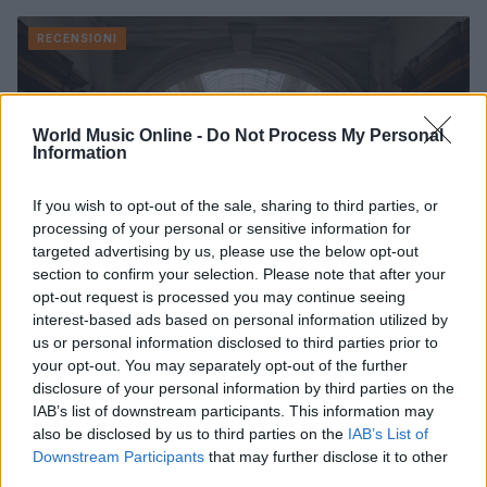
RECENSIONI
World Music Online -
Do Not Process My Personal
Information
If you wish to opt-out of the sale, sharing to third parties, or
processing of your personal or sensitive information for
targeted advertising by us, please use the below opt-out
section to confirm your selection. Please note that after your
opt-out request is processed you may continue seeing
interest-based ads based on personal information utilized by
Archivio Ricordi: la storia della musica italiana
us or personal information disclosed to third parties prior to
accessibile a tutti
your opt-out. You may separately opt-out of the further
disclosure of your personal information by third parties on the
Letizia Fontana · 5 Ago 2026
IAB’s list of downstream participants. This information may
also be disclosed by us to third parties on the
IAB’s List of
RECENSIONI
Downstream Participants
that may further disclose it to other
third parties.