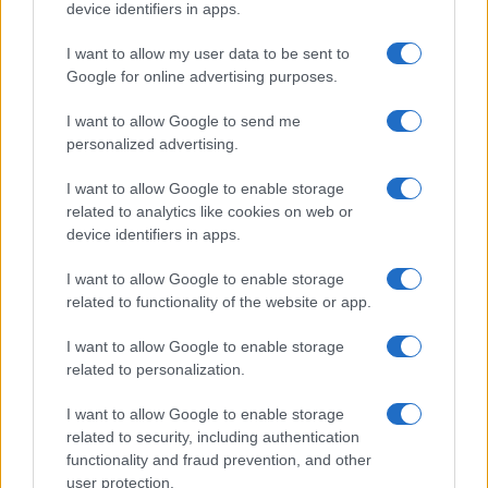
device identifiers in apps.
I want to allow my user data to be sent to
Google for online advertising purposes.
I want to allow Google to send me
personalized advertising.
Ascolti Spotify X Factor 2026: i numeri che
sorprendono dopo otto mesi
I want to allow Google to enable storage
Letizia Fontana · 4 Ago 2026
related to analytics like cookies on web or
device identifiers in apps.
I want to allow Google to enable storage
PIÙ LETTI
related to functionality of the website or app.
1
I want to allow Google to enable storage
Archivio Ricordi: la storia della musica italiana
accessibile a tutti
related to personalization.
2
Metodo per valutare un disco senza pregiudizi in modo
I want to allow Google to enable storage
chiaro
related to security, including authentication
functionality and fraud prevention, and other
3
Ascolti Spotify X Factor 2026: i numeri che
user protection.