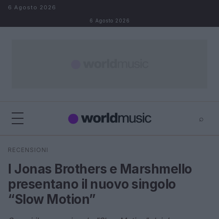
Salta al contenuto
6 Agosto 2026
6 Agosto 2026
⌕
×
⌕
RECENSIONI
Cerca
I Jonas Brothers e Marshmello
presentano il nuovo singolo
“Slow Motion”