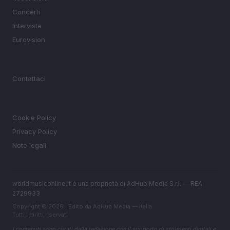
Concerti
Interviste
Eurovision
MAGAZINE
Contattaci
LEGALE
Cookie Policy
Privacy Policy
Note legali
worldmusiconline.it è una proprietà di AdHub Media S.r.l. — REA
2729933
Copyright © 2026 · Edito da AdHub Media — Italia
Tutti i diritti riservati
I contenuti sono curati dalla redazione con il supporto di strumenti digitali e