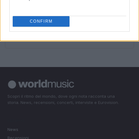
sorprendono dopo otto mesi
4
Come valutare un album: criteri oggettivi, soggettivi e
ascolto attivo
CONFIRM
5
Strategie Efficaci per Promuovere la Tua Musica su
Spotify
Scopri il ritmo del mondo, dove ogni nota racconta una
storia. News, recensioni, concerti, interviste e Eurovision.
SEZIONI
News
Recensioni