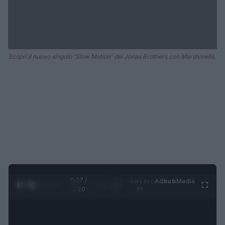
Scopri il nuovo singolo 'Slow Motion' dei Jonas Brothers con Marshmello.
0:28 /
Ad
hub
Media
POWERED
1
/
4
1:20
BY