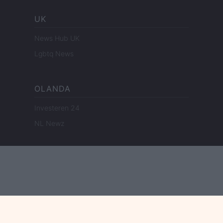
UK
News Hub UK
Lgbtq News
OLANDA
Investeren 24
NL Newz