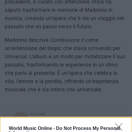
precedenti, è curato con attenzione. Price ha
saputo trasformare le memorie di Madonna in
musica, creando un’opera che è sia un viaggio nel
passato che un passo verso il futuro.
Madonna descrive
Confessions II
come
un’estensione del biopic che stava scrivendo per
Universal. L’album è un modo per rivitalizzare il suo
passato, trasformando le esperienze in un ritmo
che parla al presente. È un’opera che celebra la
vita, l’amore e la perdita, offrendo un’esperienza
musicale che è sia intima che universale.
AUTORE
Camilla Fiore
World Music Online -
Do Not Process My Personal
Camilla Fiore, da Verona, annotò la prima