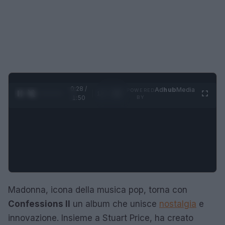
0:29 /
Ad
hub
Media
POWERED
1
/
4
1:50
BY
Madonna, icona della musica pop, torna con
Confessions II
un album che unisce
nostalgia
e
innovazione. Insieme a Stuart Price, ha creato