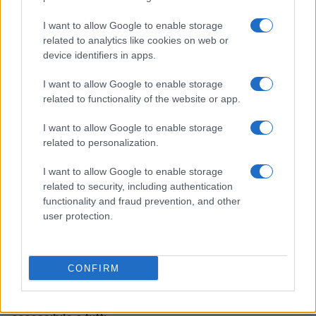
I want to allow Google to enable storage
related to analytics like cookies on web or
Harley Flanagan riflette sul futuro dei tour con i Cro-
device identifiers in apps.
Mags
Andrea Innocenti · 6 Ago 2026
I want to allow Google to enable storage
related to functionality of the website or app.
RECENSIONI
I want to allow Google to enable storage
related to personalization.
I want to allow Google to enable storage
related to security, including authentication
functionality and fraud prevention, and other
user protection.
CONFIRM
Archivio Ricordi: la storia della musica italiana