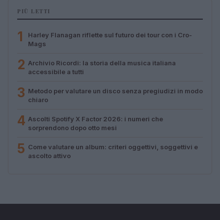
PIÙ LETTI
1
Harley Flanagan riflette sul futuro dei tour con i Cro-
Mags
2
Archivio Ricordi: la storia della musica italiana
accessibile a tutti
3
Metodo per valutare un disco senza pregiudizi in modo
chiaro
4
Ascolti Spotify X Factor 2026: i numeri che
sorprendono dopo otto mesi
5
Come valutare un album: criteri oggettivi, soggettivi e
ascolto attivo