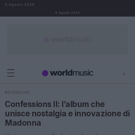
Salta al contenuto
6 Agosto 2026
6 Agosto 2026
⌕
×
⌕
RECENSIONI
Cerca
Confessions II: l’album che
unisce nostalgia e innovazione di
Madonna