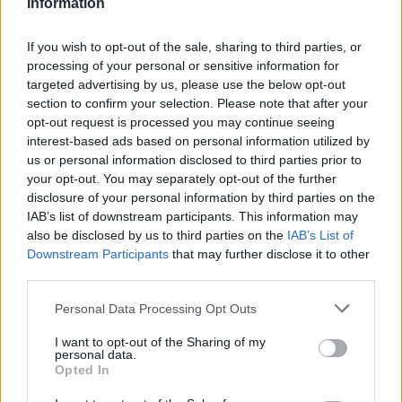
Information
review dopo aver testato un siero durante la
Fiera della Cosmesi: quell’articolo cambiò la
If you wish to opt-out of the sale, sharing to third parties, or
linea editoriale dedicata alla prova prodotto.
processing of your personal or sensitive information for
Propone rubriche con taglio rigoroso e porta
targeted advertising by us, please use the below opt-out
in redazione la precisione di chi colleziona
section to confirm your selection. Please note that after your
vecchi campionari.
opt-out request is processed you may continue seeing
interest-based ads based on personal information utilized by
us or personal information disclosed to third parties prior to
your opt-out. You may separately opt-out of the further
disclosure of your personal information by third parties on the
IAB’s list of downstream participants. This information may
also be disclosed by us to third parties on the
IAB’s List of
Downstream Participants
that may further disclose it to other
third parties.
Please note that this website/app uses one or more Google
Personal Data Processing Opt Outs
services and may gather and store information including but
not limited to your visit or usage behaviour. You may click to
I want to opt-out of the Sharing of my
personal data.
grant or deny consent to Google and its third-party tags to
Opted In
use your data for below specified purposes in below Google
consent section.