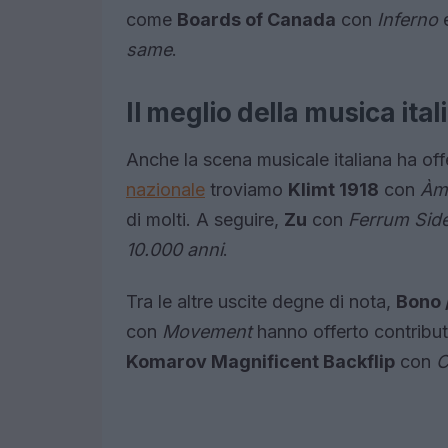
come
Boards of Canada
con
Inferno
same
.
Il meglio della musica ital
Anche la scena musicale italiana ha offer
nazionale
troviamo
Klimt 1918
con
Àm
di molti. A seguire,
Zu
con
Ferrum Sid
10.000 anni
.
Tra le altre uscite degne di nota,
Bono /
con
Movement
hanno offerto contribut
Komarov Magnificent Backflip
con
C