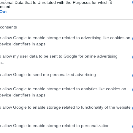
ressante del momento. Ecco quindi la nostra
ersonal Data that Is Unrelated with the Purposes for which it
lected.
 e italiani.
Out
consents
i del 2026
o allow Google to enable storage related to advertising like cookies on
 regalato perle preziose in questo primo
evice identifiers in apps.
amo
Flea
con
Honora
un disco che ha saputo
o allow my user data to be sent to Google for online advertising
re,
Kim Gordon
con
Play Me
un’opera che
s.
rock.
to allow Google to send me personalized advertising.
con
An Undying Love for a Burning World
e
o allow Google to enable storage related to analytics like cookies on
to contributi significativi. Non mancano
evice identifiers in apps.
2 the Touch
e collaborazioni interessanti come
o allow Google to enable storage related to functionality of the website
randon Lewis
in
Deface the Currency
.
o allow Google to enable storage related to personalization.