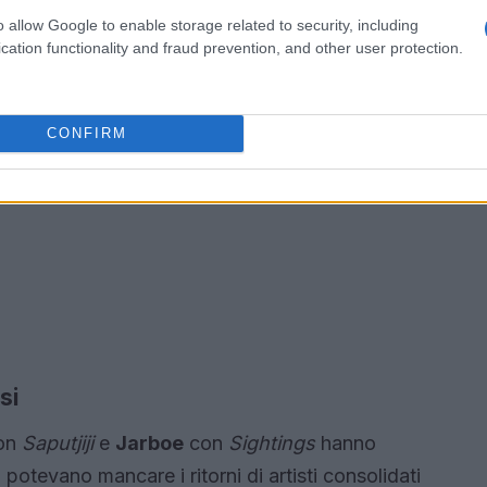
o allow Google to enable storage related to security, including
cation functionality and fraud prevention, and other user protection.
CONFIRM
si
on
Saputjiji
e
Jarboe
con
Sightings
hanno
otevano mancare i ritorni di artisti consolidati