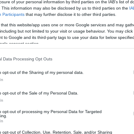
losure of your personal information by third parties on the IAB’s list of
. This information may also be disclosed by us to third parties on the
IA
Participants
that may further disclose it to other third parties.
 that this website/app uses one or more Google services and may gath
including but not limited to your visit or usage behaviour. You may click 
 to Google and its third-party tags to use your data for below specifi
ogle consent section.
l Data Processing Opt Outs
o opt-out of the Sharing of my personal data.
In
o opt-out of the Sale of my Personal Data.
In
to opt-out of processing my Personal Data for Targeted
ing.
lice gioco di posizioni, ma un modo per mettere
In
, offrendo una guida all’ascolto per chi vuole
o opt-out of Collection, Use, Retention, Sale, and/or Sharing