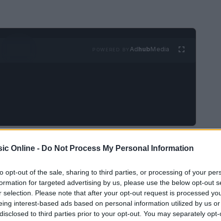
Ad
hub
Media
POWERED BY
blicazioni musicali di altissimo livello, lasciando
ic Online -
Do Not Process My Personal Information
omplicate ma stimolanti. In un periodo in cui il
 lavorato instancabilmente per selezionare i
to opt-out of the sale, sharing to third parties, or processing of your per
formation for targeted advertising by us, please use the below opt-out s
rando di stimolare discussioni e scoperte
r selection. Please note that after your opt-out request is processed y
eing interest-based ads based on personal information utilized by us or
disclosed to third parties prior to your opt-out. You may separately opt-