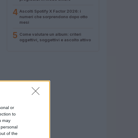
4
Ascolti Spotify X Factor 2026: i
numeri che sorprendono dopo otto
mesi
5
Come valutare un album: criteri
oggettivi, soggettivi e ascolto attivo
sonal or
ection to
ou may
 personal
out of the