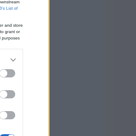
 downstream
B’s List of
er and store
to grant or
ed purposes