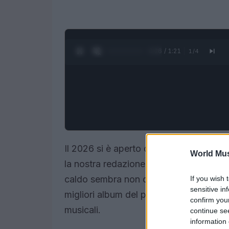
0:27 / 1:21
1
/
4
Il 2026 si è aperto con un’ondata di pub
World Mus
la nostra redazione di fronte a scelte c
caldo sembra non dare tregua, abbiamo
If you wish 
sensitive in
migliori album del primo semestre, spe
confirm you
musicali.
continue se
information 