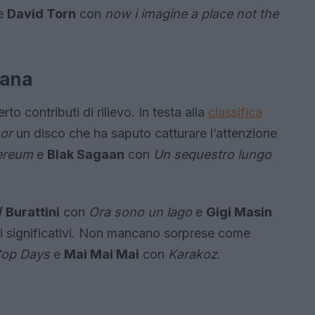
e
David Torn
con
now i imagine a place not the
iana
to contributi di rilievo. In testa alla
classifica
or
un disco che ha saputo catturare l’attenzione
ereum
e
Blak Sagaan
con
Un sequestro lungo
 Burattini
con
Ora sono un lago
e
Gigi Masin
i significativi. Non mancano sorprese come
op Days
e
Mai Mai Mai
con
Karakoz
.