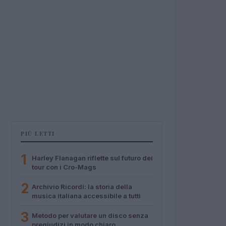
PIÙ LETTI
1
Harley Flanagan riflette sul futuro dei
tour con i Cro-Mags
2
Archivio Ricordi: la storia della
musica italiana accessibile a tutti
3
Metodo per valutare un disco senza
pregiudizi in modo chiaro