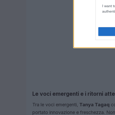
I want t
authenti
Le voci emergenti e i ritorni atte
Tra le voci emergenti,
Tanya Tagaq
c
portato innovazione e freschezza. Non p