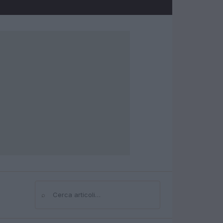
⌕
Cerca