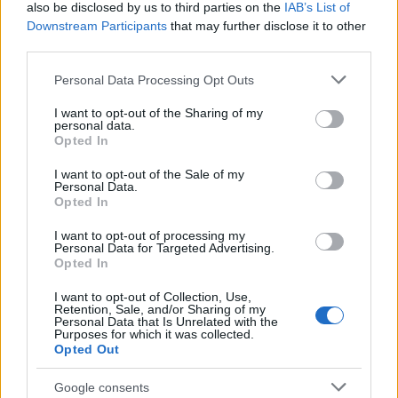
also be disclosed by us to third parties on the
IAB’s List of
redattore. Cura contenuti amichevoli e porta in
Downstream Participants
that may further disclose it to other
redazione appunti fotografici di vaporetto e
third parties.
cicchetti.
Please note that this website/app uses one or more Google
Personal Data Processing Opt Outs
services and may gather and store information including but
not limited to your visit or usage behaviour. You may click to
I want to opt-out of the Sharing of my
personal data.
grant or deny consent to Google and its third-party tags to
Opted In
use your data for below specified purposes in below Google
consent section.
I want to opt-out of the Sale of my
Personal Data.
Opted In
I want to opt-out of processing my
Personal Data for Targeted Advertising.
Opted In
I want to opt-out of Collection, Use,
Retention, Sale, and/or Sharing of my
Personal Data that Is Unrelated with the
Purposes for which it was collected.
Opted Out
Google consents