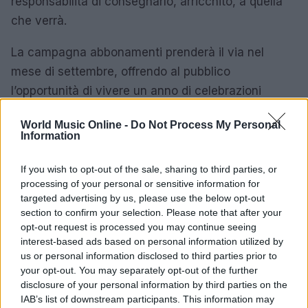
responsabilità di consegnarlo, arricchito, a quella
che verrà.
La campagna abbonamenti prenderà il via nel
mese di settembre, offrendo al pubblico
l’opportunità di vivere un anno di celebrazioni
indimenticabili. Il Teatro Massimo di Palermo, con la
World Music Online -
Do Not Process My Personal
sua stagione 2026/27, dimostra ancora una volta di
Information
essere una
casa della cultura
che continua a
parlare al presente e a costruire il futuro.
If you wish to opt-out of the sale, sharing to third parties, or
processing of your personal or sensitive information for
targeted advertising by us, please use the below opt-out
section to confirm your selection. Please note that after your
AUTORE
opt-out request is processed you may continue seeing
Cristian Castiglioni
interest-based ads based on personal information utilized by
us or personal information disclosed to third parties prior to
Cristian Castiglioni, veneziano, iniziò come
your opt-out. You may separately opt-out of the further
blogger dopo aver postato una guida sui
disclosure of your personal information by third parties on the
bacari e ricevuto centinaia di messaggi: quella
IAB’s list of downstream participants. This information may
reazione spinse la sua trasformazione in