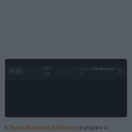
0:28 /
Ad
hub
Media
POWERED
1
/
4
1:50
BY
Il
Teatro Massimo di Palermo
si prepara a