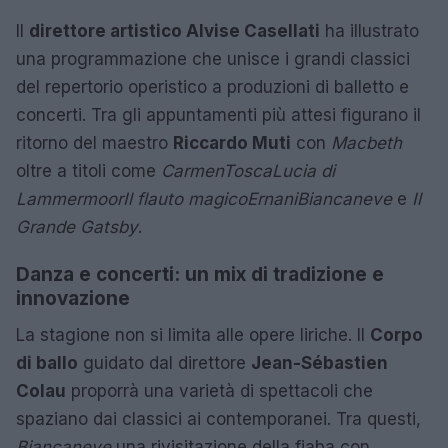
Il
direttore artistico Alvise Casellati
ha illustrato
una programmazione che unisce i grandi classici
del repertorio operistico a produzioni di balletto e
concerti. Tra gli appuntamenti più attesi figurano il
ritorno del maestro
Riccardo Muti
con
Macbeth
oltre a titoli come
Carmen
Tosca
Lucia di
Lammermoor
Il flauto magico
Ernani
Biancaneve
e
Il
Grande Gatsby
.
Danza e concerti: un mix di tradizione e
innovazione
La stagione non si limita alle opere liriche. Il
Corpo
di ballo
guidato dal direttore
Jean-Sébastien
Colau
proporrà una varietà di spettacoli che
spaziano dai classici ai contemporanei. Tra questi,
Biancaneve
una rivisitazione della fiaba con