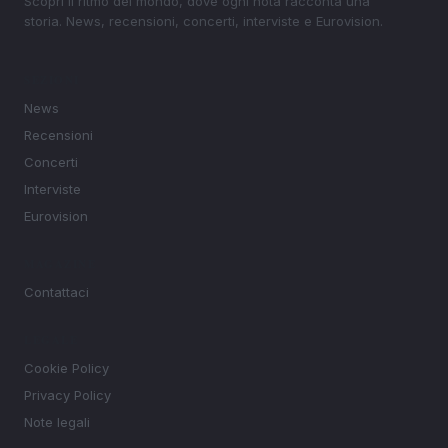
Scopri il ritmo del mondo, dove ogni nota racconta una
storia. News, recensioni, concerti, interviste e Eurovision.
SEZIONI
News
Recensioni
Concerti
Interviste
Eurovision
MAGAZINE
Contattaci
LEGALE
Cookie Policy
Privacy Policy
Note legali