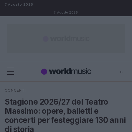
Salta al contenuto
7 Agosto 2026
7 Agosto 2026
⌕
×
⌕
CONCERTI
Cerca
Stagione 2026/27 del Teatro
Massimo: opere, balletti e
concerti per festeggiare 130 anni
di storia