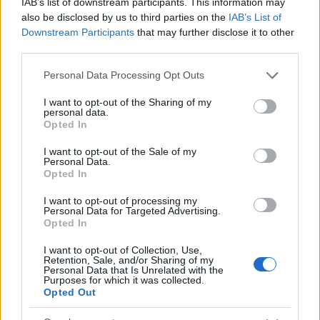
seguito festival e tournée per oltre un
IAB’s list of downstream participants. This information may
decennio collaborando con testate di settore;
also be disclosed by us to third parties on the
IAB’s List of
racconta uscite discografiche, concerti e
Downstream Participants
that may further disclose it to other
tendenze dell industria musicale con orecchio
third parties.
attento e taglio divulgativo.
Please note that this website/app uses one or more Google
Personal Data Processing Opt Outs
services and may gather and store information including but
not limited to your visit or usage behaviour. You may click to
I want to opt-out of the Sharing of my
personal data.
grant or deny consent to Google and its third-party tags to
Opted In
use your data for below specified purposes in below Google
consent section.
I want to opt-out of the Sale of my
Personal Data.
Opted In
I want to opt-out of processing my
Personal Data for Targeted Advertising.
Opted In
I want to opt-out of Collection, Use,
Retention, Sale, and/or Sharing of my
Personal Data that Is Unrelated with the
Purposes for which it was collected.
Opted Out