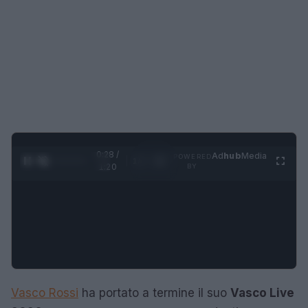
0:28 /
Ad
hub
Media
POWERED
1
/
4
1:20
BY
Vasco Rossi
ha portato a termine il suo
Vasco Live