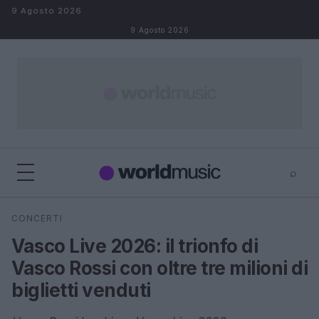
Salta al contenuto
9 Agosto 2026
9 Agosto 2026
⌕
×
⌕
CONCERTI
Cerca
Vasco Live 2026: il trionfo di
Vasco Rossi con oltre tre milioni di
biglietti venduti