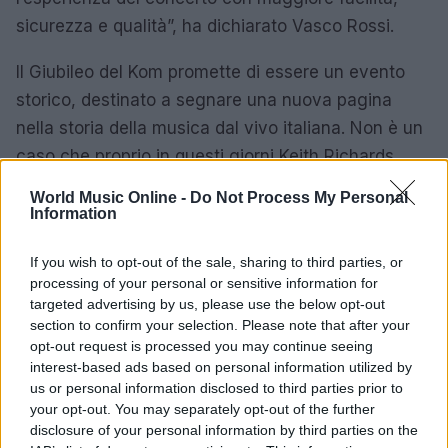
sicurezza e qualità”, ha dichiarato Vasco Rossi.
Il Giubileo del Kom promette di essere un evento
storico, destinato a segnare una nuova pagina
nella storia della musica dal vivo italiana. Non è un
caso che proprio in questi giorni Keith Richards
abbia dichiarato che anche i Rolling Stones stanno
World Music Online -
Do Not Process My Personal
valutando una residency simile. Vasco Rossi
Information
continua a essere un punto di riferimento per la
If you wish to opt-out of the sale, sharing to third parties, or
musica italiana, capace di unire generazioni e
processing of your personal or sensitive information for
creare esperienze indimenticabili.
targeted advertising by us, please use the below opt-out
section to confirm your selection. Please note that after your
opt-out request is processed you may continue seeing
interest-based ads based on personal information utilized by
AUTORE
us or personal information disclosed to third parties prior to
Letizia Fontana
your opt-out. You may separately opt-out of the further
Letizia Fontana, critica musicale milanese, ha
disclosure of your personal information by third parties on the