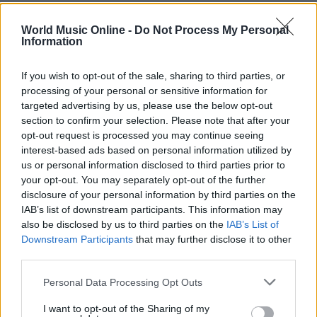
World Music Online -
Do Not Process My Personal
Information
AUTORE
Letizia Fontana
If you wish to opt-out of the sale, sharing to third parties, or
Letizia Fontana, critica musicale milanese, ha
processing of your personal or sensitive information for
seguito festival e tournée per oltre un
targeted advertising by us, please use the below opt-out
decennio collaborando con testate di settore;
section to confirm your selection. Please note that after your
racconta uscite discografiche, concerti e
opt-out request is processed you may continue seeing
tendenze dell industria musicale con orecchio
interest-based ads based on personal information utilized by
attento e taglio divulgativo.
us or personal information disclosed to third parties prior to
your opt-out. You may separately opt-out of the further
disclosure of your personal information by third parties on the
IAB’s list of downstream participants. This information may
also be disclosed by us to third parties on the
IAB’s List of
Downstream Participants
that may further disclose it to other
third parties.
Please note that this website/app uses one or more Google
Personal Data Processing Opt Outs
services and may gather and store information including but
not limited to your visit or usage behaviour. You may click to
I want to opt-out of the Sharing of my