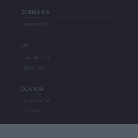
GERMANIA
Investieren24
UK
News Hub UK
Lgbtq News
OLANDA
Investeren 24
NL Newz