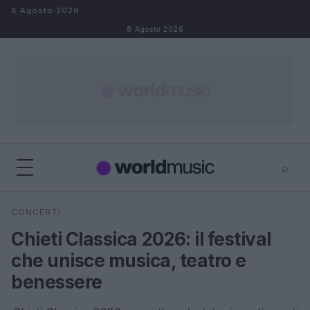
Salta al contenuto
8 Agosto 2026
8 Agosto 2026
⌕
×
⌕
CONCERTI
Cerca
Chieti Classica 2026: il festival
che unisce musica, teatro e
benessere