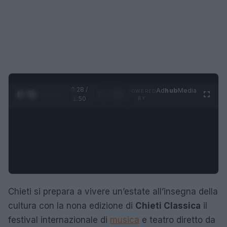
0:28 /
Ad
hub
Media
POWERED
1
/
4
1:50
BY
Chieti si prepara a vivere un’estate all’insegna della
cultura con la nona edizione di
Chieti Classica
il
festival internazionale di
musica
e teatro diretto da