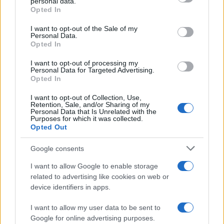
personal data.
grant or deny consent to Google and its third-party tags to
Opted In
use your data for below specified purposes in below Google
consent section.
I want to opt-out of the Sale of my
Personal Data.
Opted In
I want to opt-out of processing my
Personal Data for Targeted Advertising.
Opted In
I want to opt-out of Collection, Use,
Retention, Sale, and/or Sharing of my
Personal Data that Is Unrelated with the
Purposes for which it was collected.
Opted Out
Continua a leggere
Google consents
I want to allow Google to enable storage
CONCERTI
related to advertising like cookies on web or
device identifiers in apps.
I want to allow my user data to be sent to
Google for online advertising purposes.