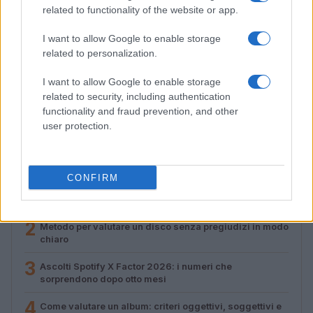
related to functionality of the website or app.
I want to allow Google to enable storage
related to personalization.
Ascolti Spotify X Factor 2026: i numeri che
sorprendono dopo otto mesi
I want to allow Google to enable storage
related to security, including authentication
Letizia Fontana · 4 Ago 2026
functionality and fraud prevention, and other
user protection.
PIÙ LETTI
CONFIRM
1
Archivio Ricordi: la storia della musica italiana
accessibile a tutti
2
Metodo per valutare un disco senza pregiudizi in modo
chiaro
3
Ascolti Spotify X Factor 2026: i numeri che
sorprendono dopo otto mesi
4
Come valutare un album: criteri oggettivi, soggettivi e