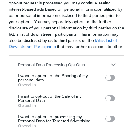
opt-out request is processed you may continue seeing
interest-based ads based on personal information utilized by
us or personal information disclosed to third parties prior to
your opt-out. You may separately opt-out of the further
disclosure of your personal information by third parties on the
IAB’s list of downstream participants. This information may
also be disclosed by us to third parties on the
IAB’s List of
Downstream Participants
that may further disclose it to other
third parties.
Please note that this website/app uses one or more Google
Personal Data Processing Opt Outs
services and may gather and store information including but
not limited to your visit or usage behaviour. You may click to
I want to opt-out of the Sharing of my
Archivio Ricordi: la storia della musica italiana
personal data.
grant or deny consent to Google and its third-party tags to
accessibile a tutti
Opted In
use your data for below specified purposes in below Google
Letizia Fontana · 5 Ago 2026
consent section.
I want to opt-out of the Sale of my
Personal Data.
RECENSIONI
Opted In
I want to opt-out of processing my
Personal Data for Targeted Advertising.
Opted In