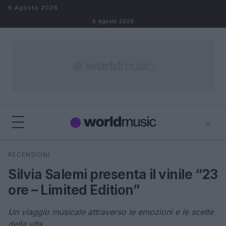
Salta al contenuto
6 Agosto 2026
6 Agosto 2026
⌕
×
⌕
RECENSIONI
Cerca
Silvia Salemi presenta il vinile “23
ore – Limited Edition”
Un viaggio musicale attraverso le emozioni e le scelte
della vita