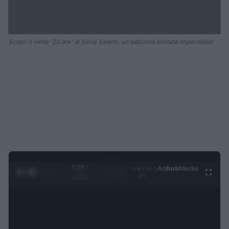
Scopri il vinile '23 ore' di Silvia Salemi, un'edizione limitata imperdibile!
0:28 /
Ad
hub
Media
POWERED
1
/
4
1:23
BY