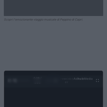
Scopri l'emozionante viaggio musicale di Peppino di Capri.
0:29 /
Ad
hub
Media
POWERED
1
/
4
1:21
BY