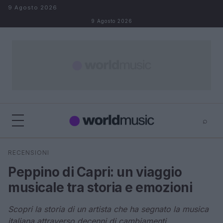
Salta al contenuto
9 Agosto 2026
9 Agosto 2026
⌕
×
⌕
RECENSIONI
Cerca
Peppino di Capri: un viaggio
musicale tra storia e emozioni
Scopri la storia di un artista che ha segnato la musica
italiana attraverso decenni di cambiamenti.