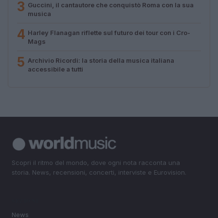
3
Guccini, il cantautore che conquistò Roma con la sua
musica
4
Harley Flanagan riflette sul futuro dei tour con i Cro-
Mags
5
Archivio Ricordi: la storia della musica italiana
accessibile a tutti
Scopri il ritmo del mondo, dove ogni nota racconta una
storia. News, recensioni, concerti, interviste e Eurovision.
SEZIONI
News