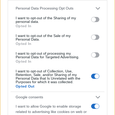
preferisca il calore dello strumento, il racconto
Please note that this website/app uses one or more Google
Personal Data Processing Opt Outs
services and may gather and store information including but
composito di un disco costruito in atti o un
not limited to your visit or usage behaviour. You may click to
I want to opt-out of the Sharing of my
approccio più spoglio e lirico, la scelta è ricca e
personal data.
grant or deny consent to Google and its third-party tags to
Opted In
stimolante per chi cerca nuovi stimoli musicali.
use your data for below specified purposes in below Google
consent section.
I want to opt-out of the Sale of my
Personal Data.
Opted In
AUTORE
I want to opt-out of processing my
Edoardo Vitali
Personal Data for Targeted Advertising.
Opted In
Edoardo Vitali ha coordinato la copertura
della ristrutturazione del mercato ittico di
I want to opt-out of Collection, Use,
Palermo, sostenendo la linea editoriale sulla
Retention, Sale, and/or Sharing of my
trasparenza fiscale. Capo redattore
Personal Data that Is Unrelated with the
Purposes for which it was collected.
economia, porta in redazione un tratto
Opted Out
pragmatico e un dettaglio personale:
conserva ancora taccuini degli incontri in Sala
Google consents
delle Lapidi.
I want to allow Google to enable storage
related to advertising like cookies on web or