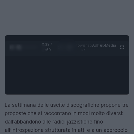
0:29 /
Ad
hub
Media
POWERED
1
/
4
1:50
BY
La settimana delle uscite discografiche propone tre
proposte che si raccontano in modi molto diversi:
dall’abbandono alle radici jazzistiche fino
all’introspezione strutturata in atti e a un approccio