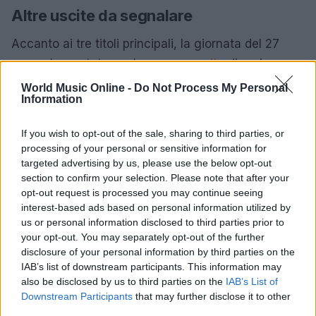
Altre uscite da segnalare
Accanto ai tre titoli principali, la giornata del 27
marzo ha portato anche
nuove uscite
di vario
genere: tra queste figurano
Bambole Di Pezza
con
World Music Online -
Do Not Process My Personal
Information
“5”, i
Black Label Society
con “Engines Of
Demolition”,
DargenD’Amico
con “Doppia
If you wish to opt-out of the sale, sharing to third parties, or
Mozzarella” e
Melanie Martinez
con “Hades”. Sul
processing of your personal or sensitive information for
fronte italiano e alternative ci sono progetti come
targeted advertising by us, please use the below opt-out
section to confirm your selection. Please note that after your
Malamore
con “Le vite degli altri” e l’inedito di
opt-out request is processed you may continue seeing
Willie Peyote
, “Burrasca”, che testimoniano una
interest-based ads based on personal information utilized by
scena ancora vivace e plurale.
us or personal information disclosed to third parties prior to
your opt-out. You may separately opt-out of the further
disclosure of your personal information by third parties on the
In conclusione, questa tornata di uscite mette in
IAB’s list of downstream participants. This information may
luce come artisti con background molto diversi
also be disclosed by us to third parties on the
IAB’s List of
possano offrire proposte che parlano sia al cuore
Downstream Participants
that may further disclose it to other
third parties.
che alla curiosità tecnica dell’ascoltatore. Che si