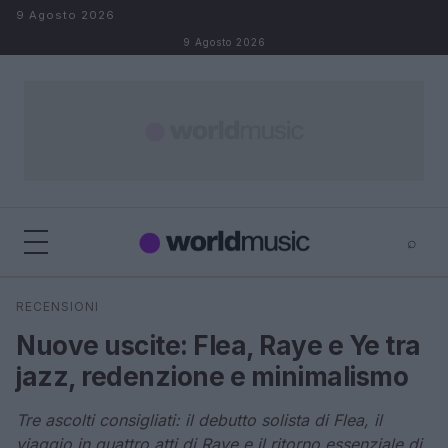
Salta al contenuto
9 Agosto 2026
9 Agosto 2026
⌕
×
⌕
RECENSIONI
Cerca
Nuove uscite: Flea, Raye e Ye tra
jazz, redenzione e minimalismo
Tre ascolti consigliati: il debutto solista di Flea, il
viaggio in quattro atti di Raye e il ritorno essenziale di