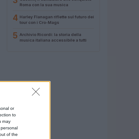
3
Roma con la sua musica
4
Harley Flanagan riflette sul futuro dei
tour con i Cro-Mags
5
Archivio Ricordi: la storia della
musica italiana accessibile a tutti
sonal or
ection to
ou may
 personal
out of the