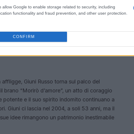
 desiderio di tornare alla musica d’autore. La sua
o allow Google to enable storage related to security, including
piccola etichetta indipendente, dove nel 1986
cation functionality and fraud prevention, and other user protection.
it “Alghero”. Questo brano rappresenta un altro
cile. Giuni continua a pubblicare dischi
CONFIRM
ndo un coraggio e una resilienza che la rendono
italiano.
 affligge, Giuni Russo torna sul palco del
l brano “Morirò d’amore”, un atto di coraggio
potente e il suo spirito indomito continuano a
ori. Giuni ci lascia nel 2004, a soli 53 anni, ma il
e sue idee rimangono un patrimonio inestimabile