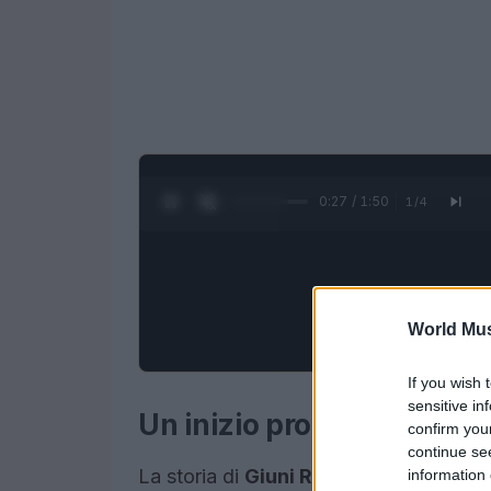
0:28 / 1:50
1
/
4
World Mus
If you wish 
sensitive in
Un inizio promettente
confirm you
continue se
La storia di
Giuni Russo
, al secolo Gi
information 