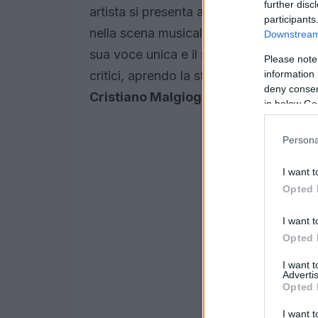
further disc
artista si presenta al
Festival di Sanre
participants
nella scena musicale italiana segna l’ini
Downstream 
sua voce unica e il suo stile inconfondi
Please note
information 
critici, aprendo la strada a collaborazion
deny consent
Cristiano Malgioglio
.
in below Go
Persona
I want t
Opted 
I want t
Opted 
I want 
Advertis
Opted 
I want t