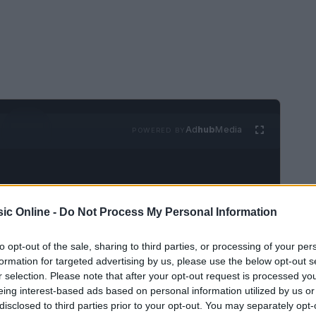
Ad
hub
Media
POWERED BY
ic Online -
Do Not Process My Personal Information
to opt-out of the sale, sharing to third parties, or processing of your per
formation for targeted advertising by us, please use the below opt-out s
r selection. Please note that after your opt-out request is processed y
eing interest-based ads based on personal information utilized by us or
usy Romeo, inizia nel 1968, quando una giovane
disclosed to third parties prior to your opt-out. You may separately opt-