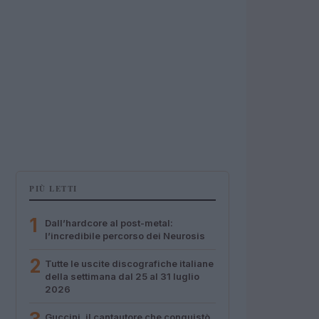
PIÙ LETTI
1
Dall’hardcore al post-metal:
l’incredibile percorso dei Neurosis
2
Tutte le uscite discografiche italiane
della settimana dal 25 al 31 luglio
2026
Guccini, il cantautore che conquistò