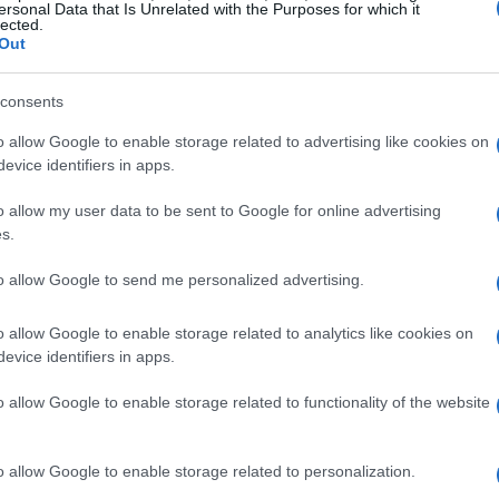
ersonal Data that Is Unrelated with the Purposes for which it
lected.
Out
consents
anco Battiato
o allow Google to enable storage related to advertising like cookies on
evice identifiers in apps.
Giuni Russo è rappresentato dall’incontro con
o allow my user data to be sent to Google for online advertising
enzerà profondamente il suo percorso musicale.
s.
to Radius
, Giuni entra in contatto con Battiato,
to allow Google to send me personalized advertising.
razione artistica che porterà alla creazione di
olo “Un’estate al mare” diventa un grande
o allow Google to enable storage related to analytics like cookies on
ane e vincendo il
Festivalbar
.
evice identifiers in apps.
o allow Google to enable storage related to functionality of the website
zioni
o allow Google to enable storage related to personalization.
uni Russo si trova a dover affrontare le