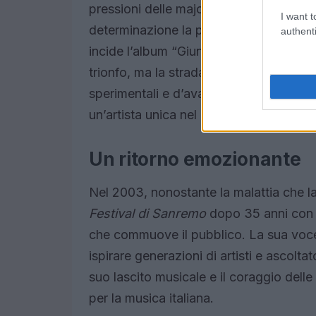
pressioni delle major discografiche e il
I want t
determinazione la porta a cercare una 
authenti
incide l’album “Giuni”, contenente la h
trionfo, ma la strada non è mai stata fa
sperimentali e d’avanguardia, dimostra
un’artista unica nel panorama musicale 
Un ritorno emozionante
Nel 2003, nonostante la malattia che la
Festival di Sanremo
dopo 35 anni con i
che commuove il pubblico. La sua voce 
ispirare generazioni di artisti e ascoltat
suo lascito musicale e il coraggio dell
per la musica italiana.