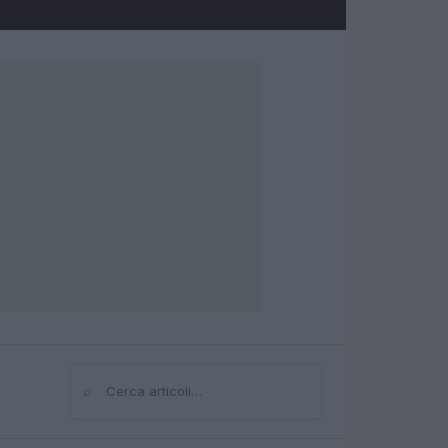
⌕
Cerca