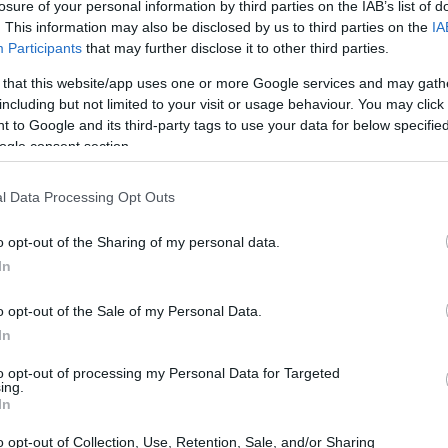
losure of your personal information by third parties on the IAB’s list of
mo
con il brano “No amore”. Questo primo passo
. This information may also be disclosed by us to third parties on the
IA
zio di una carriera ricca di sfide e successi. La
Participants
that may further disclose it to other third parties.
bile catturano l’attenzione del pubblico e dei
 that this website/app uses one or more Google services and may gath
including but not limited to your visit or usage behaviour. You may click 
i significative, tra cui quella con il noto autore
 to Google and its third-party tags to use your data for below specifi
ogle consent section.
l Data Processing Opt Outs
o opt-out of the Sharing of my personal data.
In
o opt-out of the Sale of my Personal Data.
In
to opt-out of processing my Personal Data for Targeted
ing.
In
o opt-out of Collection, Use, Retention, Sale, and/or Sharing