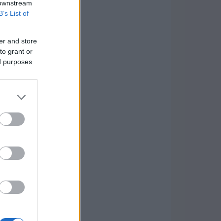
 downstream
B’s List of
er and store
to grant or
ed purposes