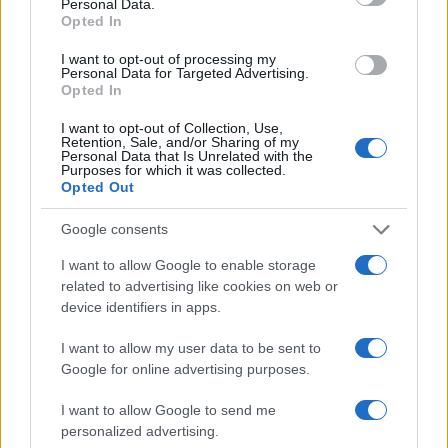
Personal Data.
Opted In
Dall’hardcore al post-metal: l’incredibile percorso dei
Neurosis
I want to opt-out of processing my
Personal Data for Targeted Advertising.
Cristian Castiglioni · 8 Ago 2026
Opted In
I want to opt-out of Collection, Use,
RECENSIONI
Retention, Sale, and/or Sharing of my
Personal Data that Is Unrelated with the
Purposes for which it was collected.
Opted Out
Google consents
I want to allow Google to enable storage
related to advertising like cookies on web or
device identifiers in apps.
I want to allow my user data to be sent to
Google for online advertising purposes.
Tutte le uscite discografiche italiane della settimana
I want to allow Google to send me
dal 25 al 31 luglio 2026
personalized advertising.
Letizia Fontana · 8 Ago 2026