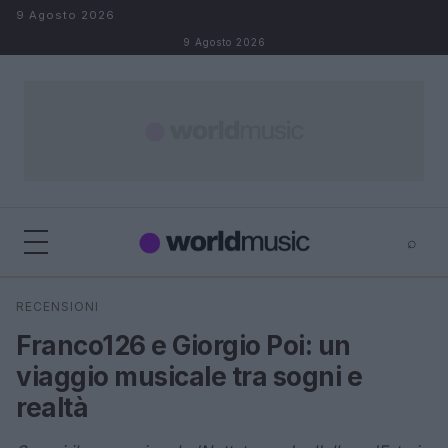
Salta al contenuto
9 Agosto 2026
9 Agosto 2026
⌕
×
⌕
RECENSIONI
Cerca
Franco126 e Giorgio Poi: un
viaggio musicale tra sogni e
realtà