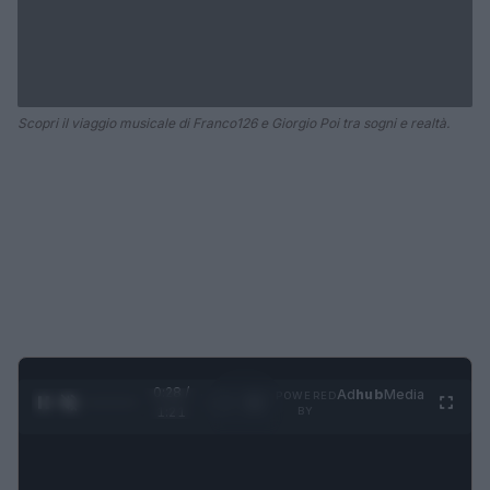
Scopri il viaggio musicale di Franco126 e Giorgio Poi tra sogni e realtà.
0:28 /
Ad
hub
Media
POWERED
1
/
4
1:21
BY