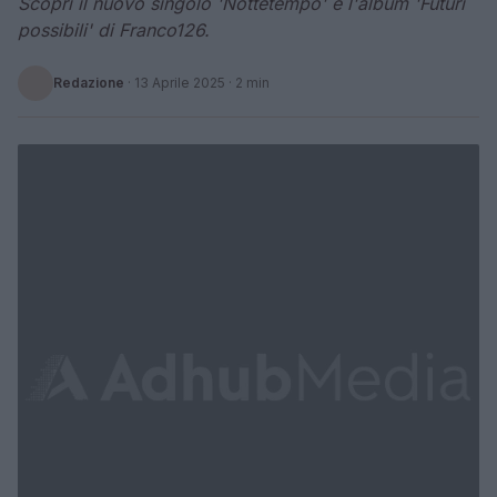
Scopri il nuovo singolo 'Nottetempo' e l'album 'Futuri
possibili' di Franco126.
Redazione
·
13 Aprile 2025
· 2 min