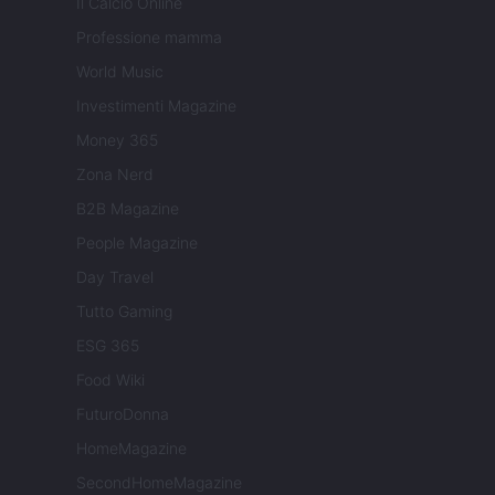
Il Calcio Online
Professione mamma
World Music
Investimenti Magazine
Money 365
Zona Nerd
B2B Magazine
People Magazine
Day Travel
Tutto Gaming
ESG 365
Food Wiki
FuturoDonna
HomeMagazine
SecondHomeMagazine