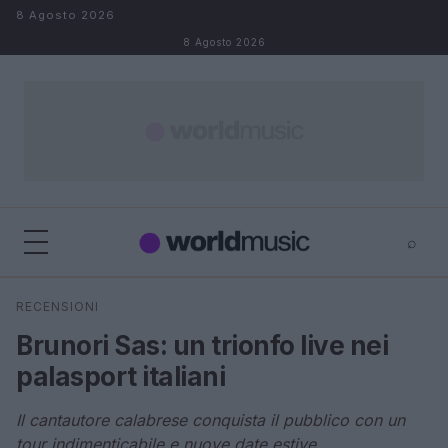
Salta al contenuto
8 Agosto 2026
8 Agosto 2026
⌕
×
⌕
RECENSIONI
Cerca
Brunori Sas: un trionfo live nei
palasport italiani
Il cantautore calabrese conquista il pubblico con un
tour indimenticabile e nuove date estive.