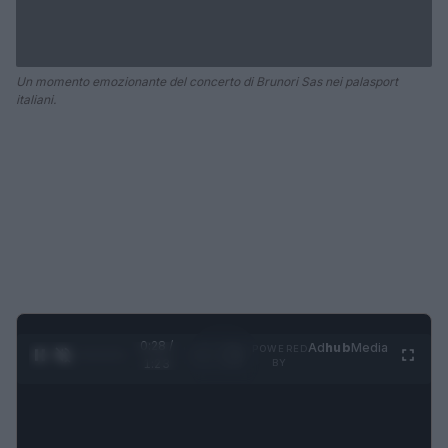
Un momento emozionante del concerto di Brunori Sas nei palasport
italiani.
0:28 /
Ad
hub
Media
POWERED
1
/
4
1:23
BY