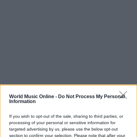
World Music Online -
Do Not Process My Personal
Information
If you wish to opt-out of the sale, sharing to third parties, or
Continua a leggere
processing of your personal or sensitive information for
targeted advertising by us, please use the below opt-out
section to confirm your selection. Please note that after your
CONCERTI