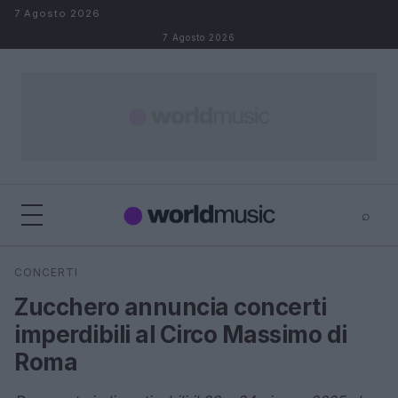
Salta al contenuto
7 Agosto 2026
7 Agosto 2026
⌕
×
⌕
CONCERTI
Cerca
Zucchero annuncia concerti
imperdibili al Circo Massimo di
Roma