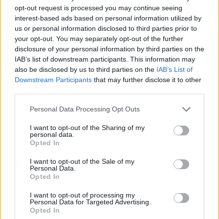
opt-out request is processed you may continue seeing
interest-based ads based on personal information utilized by
us or personal information disclosed to third parties prior to
your opt-out. You may separately opt-out of the further
disclosure of your personal information by third parties on the
IAB’s list of downstream participants. This information may
also be disclosed by us to third parties on the
IAB’s List of
Downstream Participants
that may further disclose it to other
third parties.
Please note that this website/app uses one or more Google
Personal Data Processing Opt Outs
services and may gather and store information including but
not limited to your visit or usage behaviour. You may click to
I want to opt-out of the Sharing of my
Il nuovo singolo di Sayanbull e Sinomine esplora le
personal data.
grant or deny consent to Google and its third-party tags to
contraddizioni dell’amore
Opted In
use your data for below specified purposes in below Google
Andrea Innocenti · 7 Ago 2026
consent section.
I want to opt-out of the Sale of my
Personal Data.
CONCERTI
Opted In
I want to opt-out of processing my
Personal Data for Targeted Advertising.
Opted In