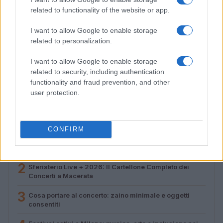
related to functionality of the website or app.
I want to allow Google to enable storage
related to personalization.
Cosa portare al concerto: zaino minimale e oggetti
I want to allow Google to enable storage
consentiti
related to security, including authentication
Matteo Pellegrino · 7 Ago 2026
functionality and fraud prevention, and other
user protection.
PIÙ LETTI
CONFIRM
1
Il nuovo singolo di Sayanbull e Sinomine esplora le
contraddizioni dell’amore
2
Sferisterio Live + 2026: Il Cartellone Completo dei
Concerti a Macerata
3
Cosa portare al concerto: zaino minimale e oggetti
consentiti