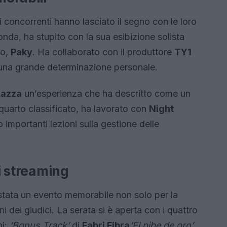
i concorrenti hanno lasciato il segno con le loro
onda, ha stupito con la sua esibizione solista
to,
Paky
. Ha collaborato con il produttore
TY1
o una grande determinazione personale.
Lazza
un’esperienza che ha descritto come un
quarto classificato, ha lavorato con
Night
importanti lezioni sulla gestione delle
di streaming
stata un evento memorabile non solo per la
 dei giudici. La serata si è aperta con i quattro
ni:
‘Bonus Track’
di
Fabri Fibra
‘El pibe de oro’