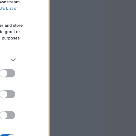
 downstream
B’s List of
er and store
to grant or
ed purposes