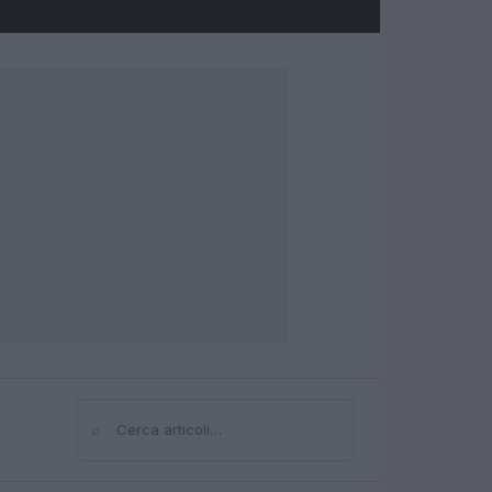
⌕
Cerca