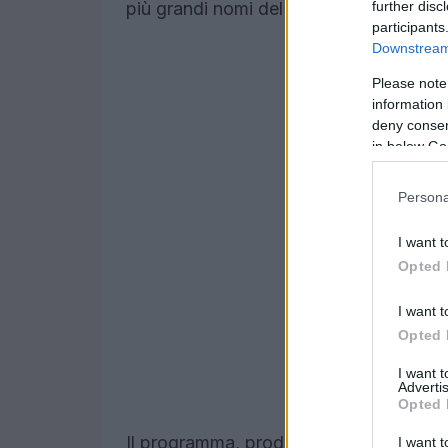
further disc
più grandi nomi del rap italiano.
participants
Downstream 
Please note
information 
deny consent
in below Go
Persona
I want t
Opted 
I want t
Opted 
I want 
Advertis
Opted 
Il programma, prodotto da
Fremantle
I want t