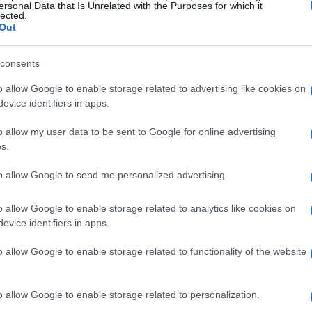
ersonal Data that Is Unrelated with the Purposes for which it
lected.
iche in diverse prove, tra cui cypher, videoclip e
Out
omposta da
Fabri Fibra
Guè
Geolier
e
Rose
le performance dei concorrenti.
consents
o allow Google to enable storage related to advertising like cookies on
rcorso verso la vittoria
evice identifiers in apps.
o allow my user data to be sent to Google for online advertising
ttivo
VSGT
hanno dimostrato una straordinaria
s.
mpetizione. Il loro inedito
‘Labubu’
prodotto da
to allow Google to send me personalized advertising.
a, portandoli alla vittoria. Durante la finale,
sima Serpe
descrivendo l’esperienza come
o allow Google to enable storage related to analytics like cookies on
evice identifiers in apps.
o allow Google to enable storage related to functionality of the website
 unicità e la capacità di connettersi
vittoria rappresenta un traguardo importante per
o allow Google to enable storage related to personalization.
lento e la determinazione possano portare al