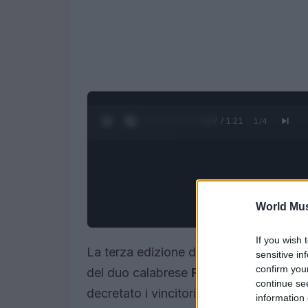
0:28 / 1:21
1
/
4
World Mus
If you wish 
La terza edizione di
Nuova Scena
il t
sensitive in
confirm you
del duo calabrese
Flextony e Tigerpl
continue se
decretato i vincitori con un premio di
1
information 