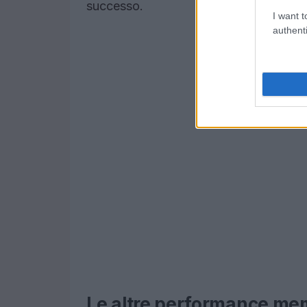
successo.
I want t
authenti
Le altre performance mem