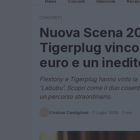
News
Concerti
Interviste
Recen
CONCERTI
Nuova Scena 20
Tigerplug vinc
euro e un inedit
Flextony e Tigerplug hanno vinto la 
'Labubu'. Scopri come il duo cosenti
un percorso straordinario.
Cristian Castiglioni
·
7 Luglio 2026
· 3 min