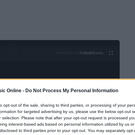
Ad
hub
Media
POWERED BY
ic Online -
Do Not Process My Personal Information
to opt-out of the sale, sharing to third parties, or processing of your per
alent show musicale di
Netflix
ha visto il trionfo
formation for targeted advertising by us, please use the below opt-out s
r selection. Please note that after your opt-out request is processed y
ug
. La finale, andata in onda il
6 luglio 2026
ha
eing interest-based ads based on personal information utilized by us or
00mila euro
e l’opportunità di collaborare con i
disclosed to third parties prior to your opt-out. You may separately opt-