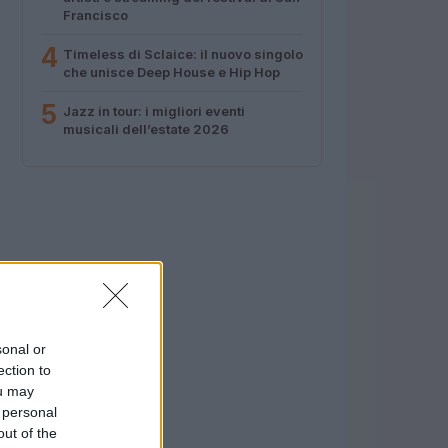
Francisco
4
Timeless di Sclaice: il nuovo singolo
che unisce Deep House e Hip Hop
5
Jazz in tour: i migliori eventi
musicali dell’estate 2026
sonal or
ection to
ou may
 personal
out of the