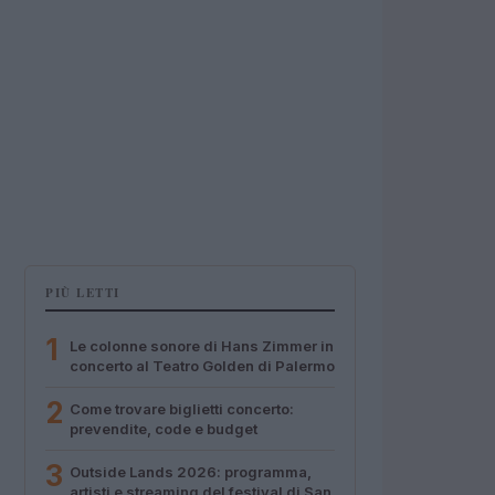
PIÙ LETTI
1
Le colonne sonore di Hans Zimmer in
concerto al Teatro Golden di Palermo
2
Come trovare biglietti concerto:
prevendite, code e budget
3
Outside Lands 2026: programma,
artisti e streaming del festival di San