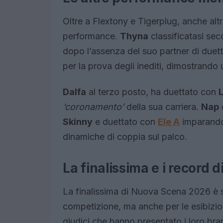
Oltre a Flextony e Tigerplug, anche altr
performance.
Thyna
classificatasi sec
dopo l’assenza del suo partner di duet
per la prova degli inediti, dimostrand
Dalfa
al terzo posto, ha duettato con
‘coronamento’
della sua carriera.
Nap
Skinny
e duettato con
Ele A
imparando 
dinamiche di coppia sul palco.
La finalissima e i record 
La finalissima di Nuova Scena 2026 è 
competizione, ma anche per le esibizioni
giudici che hanno presentato i loro bra