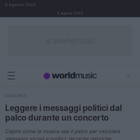
Salta al contenuto
9 Agosto 2026
9 Agosto 2026
⌕
×
⌕
CONCERTI
Cerca
Leggere i messaggi politici dal
palco durante un concerto
Capire come la musica usa il palco per veicolare
messaggi sociali e politici: tecniche retoriche,