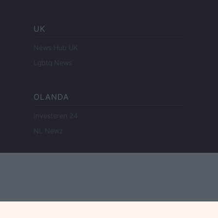
UK
News Hub UK
Lgbtq News
OLANDA
Investeren 24
NL Newz