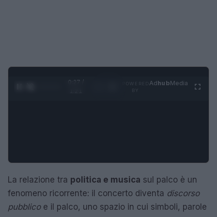
0:28 /
Ad
hub
Media
POWERED
1
/
4
1:21
BY
La relazione tra
politica e musica
sul palco è un
fenomeno ricorrente: il concerto diventa
discorso
pubblico
e il palco, uno spazio in cui simboli, parole