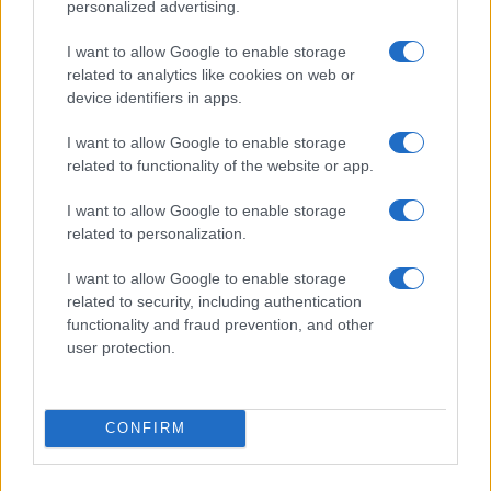
personalized advertising.
Edoardo Marchesi, voce delle notizie di
Palermo, ricorda la notte in cui seguì il corteo
I want to allow Google to enable storage
in via Maqueda e decise di chiedere carte e
related to analytics like cookies on web or
nomi: da allora predilige verifiche sul campo.
device identifiers in apps.
In redazione guida l’agenda delle emergenze
e custodisce una collezione di vecchie
I want to allow Google to enable storage
mappe della città.
related to functionality of the website or app.
I want to allow Google to enable storage
related to personalization.
I want to allow Google to enable storage
related to security, including authentication
functionality and fraud prevention, and other
user protection.
CONFIRM