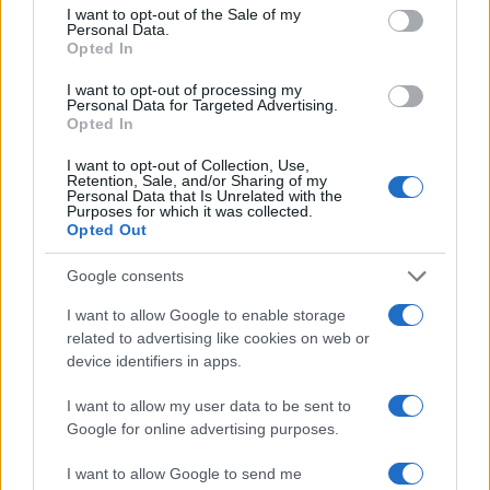
consent section.
I want to opt-out of the Sale of my
che giudicare, mette in luce la
struttura
del
Personal Data.
Opted In
discorso e la sua capacità di generare senso
condiviso.
I want to opt-out of processing my
Personal Data for Targeted Advertising.
Opted In
Leggere i discorsi politici dal palco significa
I want to opt-out of Collection, Use,
riconoscere la musica come pratica sociale. Tra
Retention, Sale, and/or Sharing of my
Personal Data that Is Unrelated with the
ritmi, immagini e storie, il concerto propone un
Purposes for which it was collected.
Opted Out
modo di stare insieme e di nominare il mondo; chi
ascolta, con strumenti critici e apertura, trasforma
Google consents
l’esperienza in
consapevolezza
distinguendo il
I want to allow Google to enable storage
gesto retorico dall’impegno, la suggestione
related to advertising like cookies on web or
dall’argomentazione, il clamore dalla sostanza.
device identifiers in apps.
I want to allow my user data to be sent to
Google for online advertising purposes.
AUTORE
Edoardo Marchesi
I want to allow Google to send me