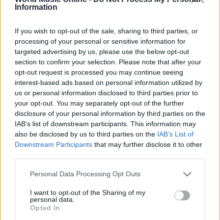
Information
veicolano letture diverse; in questi casi la chiave è
osservare come l’artista gestisce le reazioni in sala
If you wish to opt-out of the sale, sharing to third parties, or
e quali scelte visuali orientano la comprensione,
processing of your personal or sensitive information for
per evitare fraintendimenti o appropriazioni distorte.
targeted advertising by us, please use the below opt-out
section to confirm your selection. Please note that after your
opt-out request is processed you may continue seeing
Checklist pratica per l’ascolto
interest-based ads based on personal information utilized by
consapevole
us or personal information disclosed to third parties prior to
your opt-out. You may separately opt-out of the further
Durante il concerto, un ascoltatore attento può
disclosure of your personal information by third parties on the
seguire una
griglia semplice
1) Qual è il frame
IAB’s list of downstream participants. This information may
also be disclosed by us to third parties on the
IAB’s List of
iniziale? (saluto, dedica, primo brano). 2) Che ruolo
Downstream Participants
that may further disclose it to other
hanno luci, video e simboli? 3) Come si alternano
third parties.
ethos, pathos e logos? 4) Quali parole vengono
Please note that this website/app uses one or more Google
Personal Data Processing Opt Outs
ripetute dal pubblico? 5) Ci sono momenti di
services and may gather and store information including but
silenzio enfatizzati? 6) L’ordine dei brani costruisce
not limited to your visit or usage behaviour. You may click to
I want to opt-out of the Sharing of my
personal data.
grant or deny consent to Google and its third-party tags to
un arco narrativo? 7) Messaggio, estetica e azioni
Opted In
use your data for below specified purposes in below Google
dell’artista sono allineati? Questa osservazione, più