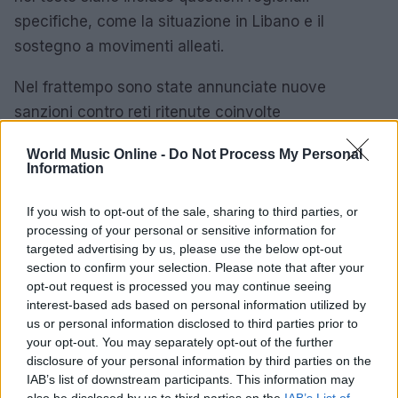
specifiche, come la situazione in Libano e il
sostegno a movimenti alleati.
Nel frattempo sono state annunciate nuove
sanzioni contro reti ritenute coinvolte
nell’approvvigionamento di armamenti, misure che
World Music Online -
Do Not Process My Personal
riflettono la duplice strategia occidentale di
Information
pressione economica e apertura diplomatica.
L’evolversi dei fatti, con la combinazione di
If you wish to opt-out of the sale, sharing to third parties, or
processing of your personal or sensitive information for
negoziati e attività militari, indica che la pace
targeted advertising by us, please use the below opt-out
formale dipenderà dall’effettiva messa in opera dei
section to confirm your selection. Please note that after your
meccanismi di verifica e dall’adesione scrupolosa
opt-out request is processed you may continue seeing
interest-based ads based on personal information utilized by
agli impegni concordati.
us or personal information disclosed to third parties prior to
your opt-out. You may separately opt-out of the further
La situazione resta fluida: la possibile firma di un
disclosure of your personal information by third parties on the
accordo potrebbe segnare l’inizio di una nuova
IAB’s list of downstream participants. This information may