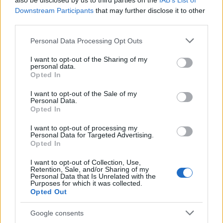
also be disclosed by us to third parties on the
IAB’s List of
fase negoziale, ma la contemporanea presenza di
Downstream Participants
that may further disclose it to other
azioni militari e la chiusura dello stretto ricordano
third parties.
che il rischio di escalation non è affatto superato.
Please note that this website/app uses one or more Google
Personal Data Processing Opt Outs
Osservatori e istituzioni continueranno a
services and may gather and store information including but
monitorare movimenti navali, dichiarazioni politiche
not limited to your visit or usage behaviour. You may click to
I want to opt-out of the Sharing of my
personal data.
grant or deny consent to Google and its third-party tags to
e le comunicazioni ufficiali dei governi coinvolti per
Opted In
use your data for below specified purposes in below Google
valutare se si passerà davvero da una tregua
consent section.
I want to opt-out of the Sale of my
temporanea a un processo di stabilizzazione
Personal Data.
Opted In
duraturo.
I want to opt-out of processing my
Personal Data for Targeted Advertising.
Opted In
AUTORE
I want to opt-out of Collection, Use,
Edoardo Marchesi
Retention, Sale, and/or Sharing of my
Personal Data that Is Unrelated with the
Edoardo Marchesi, voce delle notizie di
Purposes for which it was collected.
Palermo, ricorda la notte in cui seguì il corteo
Opted Out
in via Maqueda e decise di chiedere carte e
nomi: da allora predilige verifiche sul campo.
Google consents
In redazione guida l’agenda delle emergenze