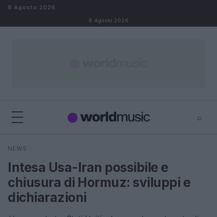
Salta al contenuto
8 Agosto 2026
8 Agosto 2026
⌕
×
⌕
NEWS
Cerca
Intesa Usa-Iran possibile e
chiusura di Hormuz: sviluppi e
dichiarazioni