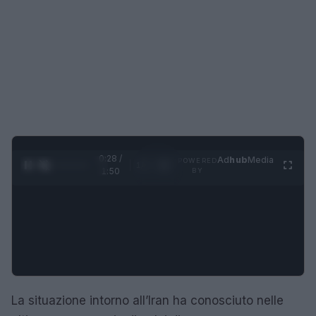
0:29 /
Ad
hub
Media
POWERED
1
/
4
1:50
BY
La situazione intorno all’Iran ha conosciuto nelle