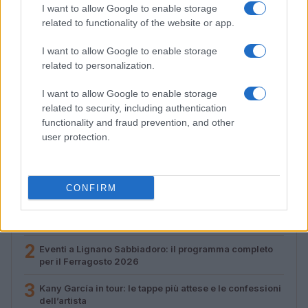
I want to allow Google to enable storage
related to functionality of the website or app.
I want to allow Google to enable storage
related to personalization.
Kany García in tour: le tappe più attese e le
I want to allow Google to enable storage
confessioni dell’artista
related to security, including authentication
Susanna Riva · 6 Ago 2026
functionality and fraud prevention, and other
user protection.
PIÙ LETTI
CONFIRM
1
Festival estivi a Milano: musica, arte e inclusione nei
quartieri
2
Eventi a Lignano Sabbiadoro: il programma completo
per il Ferragosto 2026
3
Kany García in tour: le tappe più attese e le confessioni
dell’artista