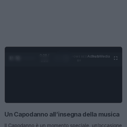
0:28 /
Ad
hub
Media
POWERED
1
/
4
1:23
BY
Un Capodanno all’insegna della musica
Il Capodanno è un momento speciale, un’occasione