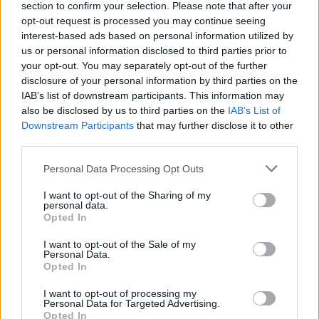
section to confirm your selection. Please note that after your
CONCERTI
opt-out request is processed you may continue seeing
interest-based ads based on personal information utilized by
us or personal information disclosed to third parties prior to
your opt-out. You may separately opt-out of the further
disclosure of your personal information by third parties on the
IAB’s list of downstream participants. This information may
also be disclosed by us to third parties on the
IAB’s List of
Downstream Participants
that may further disclose it to other
third parties.
Please note that this website/app uses one or more Google
Personal Data Processing Opt Outs
services and may gather and store information including but
not limited to your visit or usage behaviour. You may click to
I want to opt-out of the Sharing of my
personal data.
grant or deny consent to Google and its third-party tags to
Festival estivi a Milano: musica, arte e inclusione nei
Opted In
quartieri
use your data for below specified purposes in below Google
consent section.
Edoardo Marchesi · 6 Ago 2026
I want to opt-out of the Sale of my
Personal Data.
Opted In
CONCERTI
I want to opt-out of processing my
Personal Data for Targeted Advertising.
Opted In