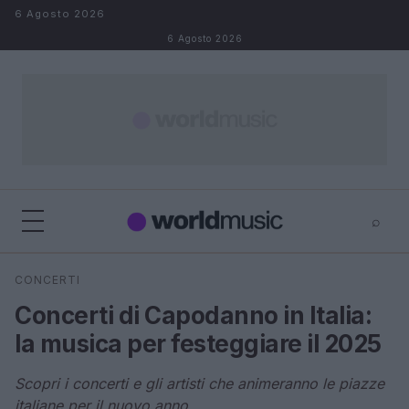
Salta al contenuto
6 Agosto 2026
6 Agosto 2026
⌕
×
⌕
CONCERTI
Cerca
Concerti di Capodanno in Italia:
la musica per festeggiare il 2025
Scopri i concerti e gli artisti che animeranno le piazze
italiane per il nuovo anno.