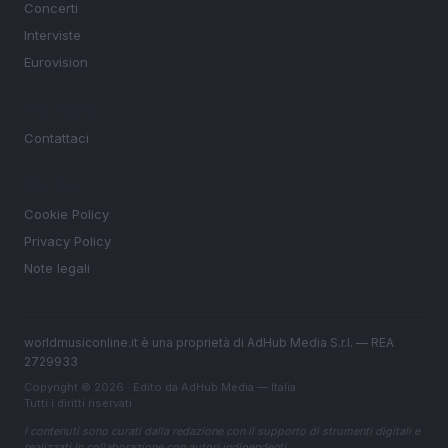
Concerti
Interviste
Eurovision
MAGAZINE
Contattaci
LEGALE
Cookie Policy
Privacy Policy
Note legali
worldmusiconline.it è una proprietà di AdHub Media S.r.l. — REA
2729933
Copyright © 2026 · Edito da AdHub Media — Italia
Tutti i diritti riservati
I contenuti sono curati dalla redazione con il supporto di strumenti digitali e
realizzati in collaborazione con autori indipendenti.