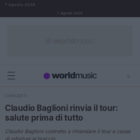
Salta al contenuto
7 Agosto 2026
7 Agosto 2026
⌕
×
⌕
CONCERTI
Cerca
Claudio Baglioni rinvia il tour:
salute prima di tutto
Claudio Baglioni costretto a rimandare il tour a causa
di infortuni al braccio.