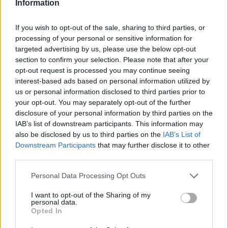
Information
If you wish to opt-out of the sale, sharing to third parties, or
Il nuovo singolo di Sayanbull e Sinomine esplora le
processing of your personal or sensitive information for
contraddizioni dell’amore
targeted advertising by us, please use the below opt-out
Andrea Innocenti · 7 Ago 2026
section to confirm your selection. Please note that after your
opt-out request is processed you may continue seeing
CONCERTI
interest-based ads based on personal information utilized by
us or personal information disclosed to third parties prior to
your opt-out. You may separately opt-out of the further
disclosure of your personal information by third parties on the
IAB’s list of downstream participants. This information may
also be disclosed by us to third parties on the
IAB’s List of
Downstream Participants
that may further disclose it to other
third parties.
Please note that this website/app uses one or more Google
Personal Data Processing Opt Outs
services and may gather and store information including but
not limited to your visit or usage behaviour. You may click to
I want to opt-out of the Sharing of my
personal data.
grant or deny consent to Google and its third-party tags to
Opted In
use your data for below specified purposes in below Google
Sferisterio Live + 2026: Il Cartellone Completo dei
consent section.