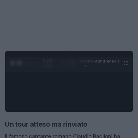
0:28 /
Ad
hub
Media
POWERED
1
/
4
1:23
BY
Un tour atteso ma rinviato
Il famoso cantante romano Claudio Baglioni ha