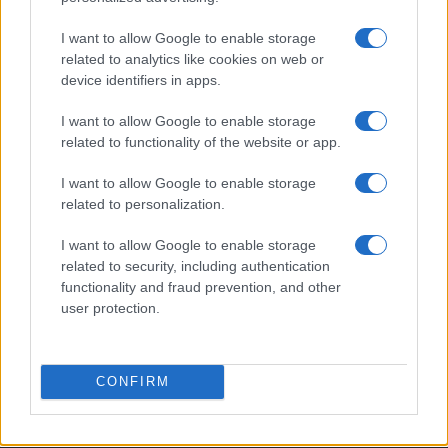
PIÙ LETTI
I want to allow Google to enable storage
related to analytics like cookies on web or
1
Il nuovo singolo di Sayanbull e Sinomine esplora le
device identifiers in apps.
contraddizioni dell’amore
I want to allow Google to enable storage
2
Sferisterio Live + 2026: Il Cartellone Completo dei
related to functionality of the website or app.
Concerti a Macerata
I want to allow Google to enable storage
3
Cosa portare al concerto: zaino minimale e oggetti
related to personalization.
consentiti
4
I want to allow Google to enable storage
Festival estivi a Milano: musica, arte e inclusione nei
quartieri
related to security, including authentication
functionality and fraud prevention, and other
5
Eventi a Lignano Sabbiadoro: il programma completo
user protection.
per il Ferragosto 2026
CONFIRM