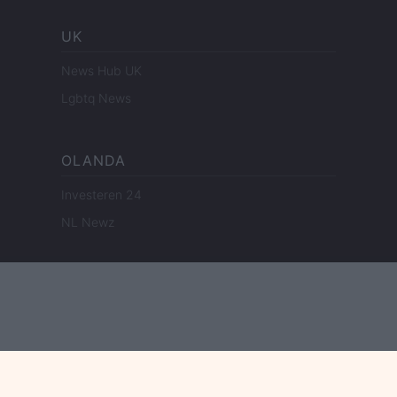
UK
News Hub UK
Lgbtq News
OLANDA
Investeren 24
NL Newz