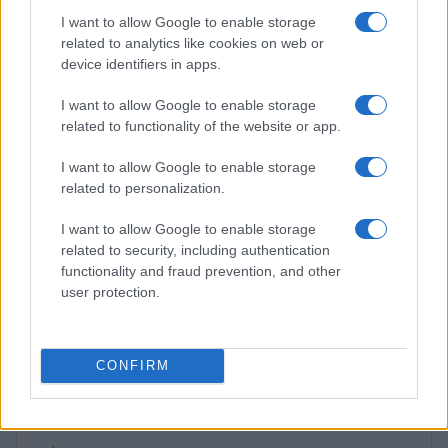
Edoardo Marchesi · 5 Ago 2026
I want to allow Google to enable storage
related to analytics like cookies on web or
NEWS
device identifiers in apps.
I want to allow Google to enable storage
related to functionality of the website or app.
I want to allow Google to enable storage
related to personalization.
I want to allow Google to enable storage
related to security, including authentication
functionality and fraud prevention, and other
user protection.
Streaming vs vinile: differenze tra mastering,
dinamica e ritualità
CONFIRM
Letizia Fontana · 5 Ago 2026