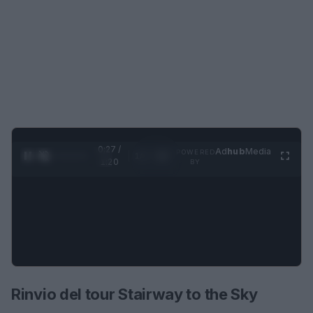
0:28 /
Ad
hub
Media
POWERED
1
/
4
1:20
BY
Rinvio del tour Stairway to the Sky