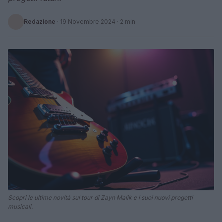
Redazione
·
19 Novembre 2024
· 2 min
Scopri le ultime novità sul tour di Zayn Malik e i suoi nuovi progetti
musicali.