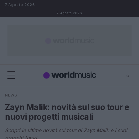
Salta al contenuto
7 Agosto 2026
7 Agosto 2026
⌕
×
⌕
NEWS
Cerca
Zayn Malik: novità sul suo tour e
nuovi progetti musicali
Scopri le ultime novità sul tour di Zayn Malik e i suoi
progetti futuri.