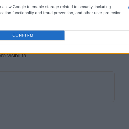
e un indicatore fondamentale per misurare il
o allow Google to enable storage related to security, including
 social media e delle piattaforme di streaming,
cation functionality and fraud prevention, and other user protection.
lità di raggiungere un pubblico vasto in tempi
urante il programma non solo vengono ascoltate,
CONFIRM
one tra i fan, creando un fenomeno virale.
 brani che riescono a entrare nelle playlist più
o visibilità.