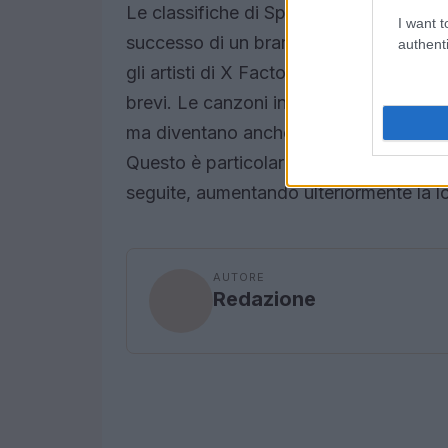
Le classifiche di Spotify sono diventat
I want t
successo di un brano. Con l’avvento dei
authenti
gli artisti di X Factor hanno la possibi
brevi. Le canzoni inedite presentate d
ma diventano anche oggetto di discussi
Questo è particolarmente evidente con i
seguite, aumentando ulteriormente la lor
AUTORE
Redazione