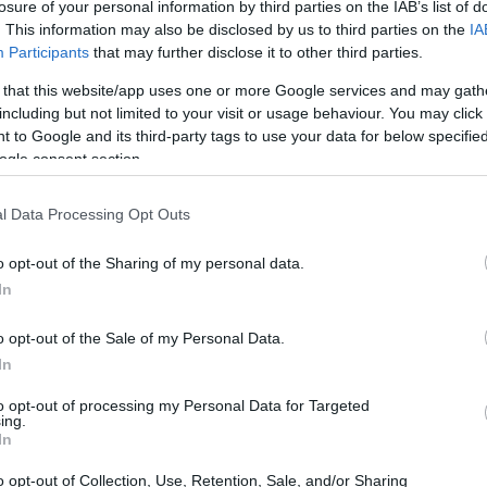
losure of your personal information by third parties on the IAB’s list of
tato canzoni originali che stanno rapidamente
. This information may also be disclosed by us to third parties on the
IA
 i brani più ascoltati, spicca “Francamente
Participants
that may further disclose it to other third parties.
nzione per la sua melodia accattivante e il testo
 that this website/app uses one or more Google services and may gath
including but not limited to your visit or usage behaviour. You may click 
 uno dei talenti più promettenti, ha raggiunto la
 to Google and its third-party tags to use your data for below specifi
ome la musica di qualità possa emergere anche in
ogle consent section.
i X Factor.
l Data Processing Opt Outs
o opt-out of the Sharing of my personal data.
In
o opt-out of the Sale of my Personal Data.
In
to opt-out of processing my Personal Data for Targeted
ing.
In
o opt-out of Collection, Use, Retention, Sale, and/or Sharing