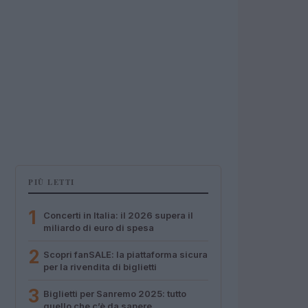
PIÙ LETTI
1
Concerti in Italia: il 2026 supera il
miliardo di euro di spesa
2
Scopri fanSALE: la piattaforma sicura
per la rivendita di biglietti
3
Biglietti per Sanremo 2025: tutto
quello che c’è da sapere