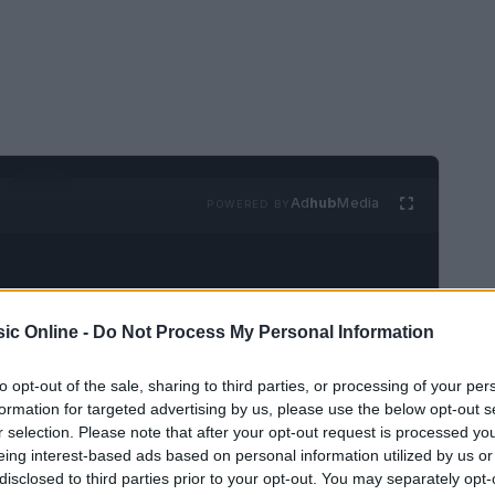
Ad
hub
Media
POWERED BY
ic Online -
Do Not Process My Personal Information
to opt-out of the sale, sharing to third parties, or processing of your per
formation for targeted advertising by us, please use the below opt-out s
 2024
r selection. Please note that after your opt-out request is processed y
eing interest-based ads based on personal information utilized by us or
endere il pubblico con i suoi brani inediti.
disclosed to third parties prior to your opt-out. You may separately opt-