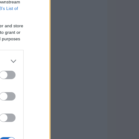
 downstream
B’s List of
er and store
to grant or
ed purposes