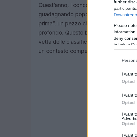
further disc
Quest’anno, i concorrenti hanno presen
participants
guadagnando popolarità su Spotify. Tra
Downstream 
prima”, un pezzo che ha catturato l’atte
Please note
information 
profondo. Questo brano, interpretato da
deny consent
vetta delle classifiche, dimostrando c
in below Go
un contesto competitivo come quello d
Persona
I want t
Opted 
I want t
Opted 
I want 
Advertis
Opted 
I want t