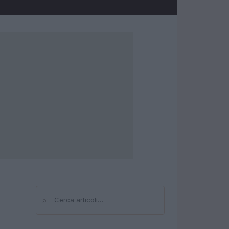
⌕
Cerca