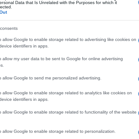
ersonal Data that Is Unrelated with the Purposes for which it
lected.
Out
consents
o allow Google to enable storage related to advertising like cookies on
 canzone di Madame
evice identifiers in apps.
o allow my user data to be sent to Google for online advertising
e di sé è Mimì, che ha presentato una
s.
adame. La sua versione ha colpito per
to allow Google to send me personalized advertising.
di trasmettere emozioni. Gli ascoltatori hanno
no a ottenere un numero significativo di stream
o allow Google to enable storage related to analytics like cookies on
videnzia il talento di Mimì, ma anche
evice identifiers in apps.
 noti, dando loro nuova vita e freschezza.
o allow Google to enable storage related to functionality of the website
che Spotify
o allow Google to enable storage related to personalization.