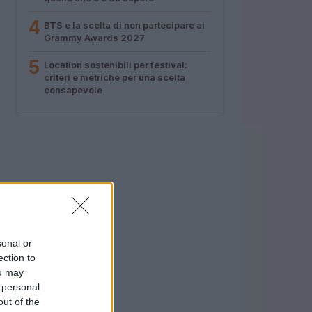
4
BTS e la scelta di non partecipare ai
Grammy Awards 2027
5
Location sostenibili per festival:
criteri e metriche per una scelta
consapevole
sonal or
ection to
ou may
 personal
out of the