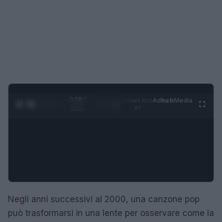
0:29 /
Ad
hub
Media
POWERED
1
/
4
1:21
BY
Negli anni successivi al 2000, una canzone pop
può trasformarsi in una lente per osservare come la