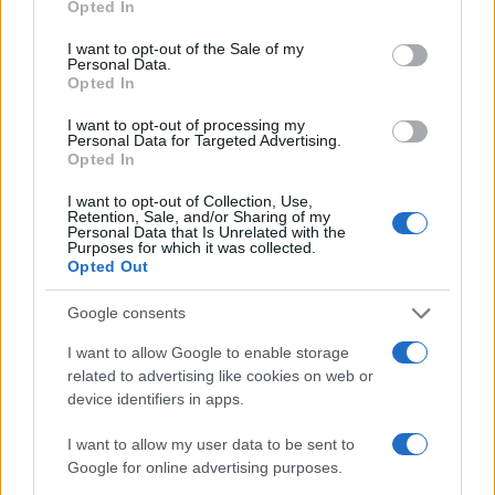
Opted In
use your data for below specified purposes in below Google
AUTORE
consent section.
Beatrice Bonaventura
I want to opt-out of the Sale of my
Personal Data.
Beatrice Bonaventura ricorda la decisione di
Opted In
lasciare le passerelle di Firenze dopo un
I want to opt-out of processing my
servizio su sartorie locali; da allora guida
Personal Data for Targeted Advertising.
scelte stilistiche pratiche per lettori. In
Opted In
redazione propone palette sobrie e mantiene
un archivio personale di tagli e cartamodelli
I want to opt-out of Collection, Use,
Retention, Sale, and/or Sharing of my
d’epoca.
Personal Data that Is Unrelated with the
Purposes for which it was collected.
Opted Out
Google consents
I want to allow Google to enable storage
related to advertising like cookies on web or
device identifiers in apps.
I want to allow my user data to be sent to
Google for online advertising purposes.