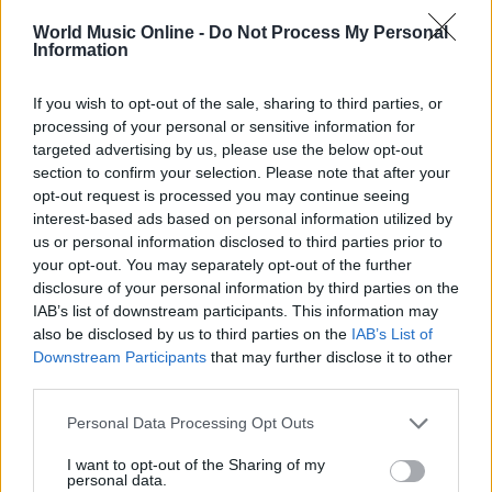
riflessioni generali sulla crescita femminile. In tempi
World Music Online -
Do Not Process My Personal
successivi personalità della cultura pop hanno
Information
espresso ammirazione per la sua capacità di
raccontare verità scomode, e lo stesso schema
If you wish to opt-out of the sale, sharing to third parties, or
processing of your personal or sensitive information for
narrativo è rintracciabile in nuove generazioni di
targeted advertising by us, please use the below opt-out
autori che descrivono l’adolescenza con la stessa
section to confirm your selection. Please note that after your
crudezza emotiva.
opt-out request is processed you may continue seeing
interest-based ads based on personal information utilized by
Il valore del brano sta nella sua onestà: non
us or personal information disclosed to third parties prior to
your opt-out. You may separately opt-out of the further
propone una morale facile né una vittoria
disclosure of your personal information by third parties on the
consolatoria, ma mette a nudo l’inevitabile
IAB’s list of downstream participants. This information may
ambiguità del crescere. Per molti ascoltatori resta
also be disclosed by us to third parties on the
IAB’s List of
Downstream Participants
that may further disclose it to other
un promemoria che le esperienze che vorremmo
third parties.
nascondere sono parte della costruzione di un sé
Please note that this website/app uses one or more Google
più complesso e, alla lunga, più autentico.
Personal Data Processing Opt Outs
services and may gather and store information including but
not limited to your visit or usage behaviour. You may click to
I want to opt-out of the Sharing of my
personal data.
grant or deny consent to Google and its third-party tags to