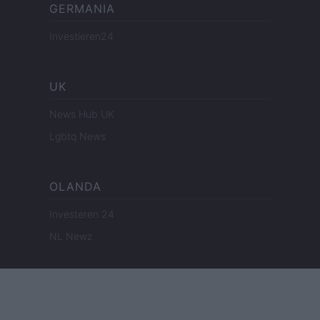
GERMANIA
Investieren24
UK
News Hub UK
Lgbtq News
OLANDA
Investeren 24
NL Newz