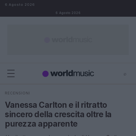
Salta al contenuto
6 Agosto 2026
6 Agosto 2026
⌕
×
⌕
RECENSIONI
Cerca
Vanessa Carlton e il ritratto
sincero della crescita oltre la
purezza apparente