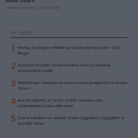
modo chiaro
Cristian Castiglioni · 5 Ago 2026
PIÙ LETTI
1
Harley Flanagan riflette sul futuro dei tour con i Cro-
Mags
2
Archivio Ricordi: la storia della musica italiana
accessibile a tutti
3
Metodo per valutare un disco senza pregiudizi in modo
chiaro
4
Ascolti Spotify X Factor 2026: i numeri che
sorprendono dopo otto mesi
5
Come valutare un album: criteri oggettivi, soggettivi e
ascolto attivo