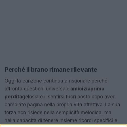
Perché il brano rimane rilevante
Oggi la canzone continua a risuonare perché
affronta questioni universali:
amicizia
prima
perdita
gelosia e il sentirsi fuori posto dopo aver
cambiato pagina nella propria vita affettiva. La sua
forza non risiede nella semplicità melodica, ma
nella capacità di tenere insieme ricordi specifici e