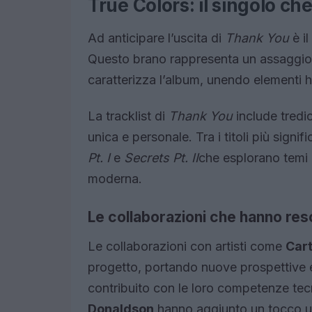
True Colors: il singolo ch
Ad anticipare l’uscita di
Thank You
è il
Questo brano rappresenta un assaggio
caratterizza l’album, unendo elementi h
La tracklist di
Thank You
include tredic
unica e personale. Tra i titoli più signif
Pt. I
e
Secrets Pt. II
che esplorano temi co
moderna.
Le collaborazioni che hanno res
Le collaborazioni con artisti come
Car
progetto, portando nuove prospettive 
contribuito con le loro competenze tec
Donaldson
hanno aggiunto un tocco un