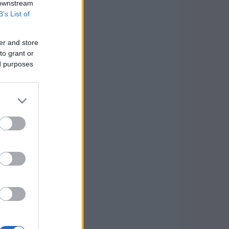
 downstream
B’s List of
er and store
to grant or
ed purposes