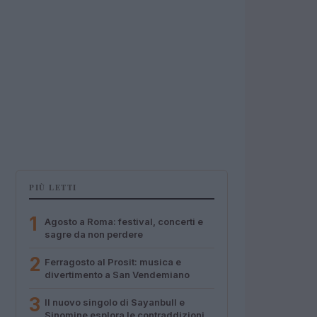
PIÙ LETTI
1
Agosto a Roma: festival, concerti e
sagre da non perdere
2
Ferragosto al Prosit: musica e
divertimento a San Vendemiano
3
Il nuovo singolo di Sayanbull e
Sinomine esplora le contraddizioni