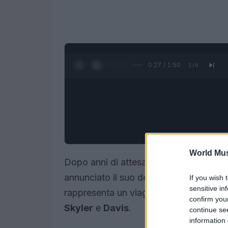
0:28 / 1:50
1
/
4
World Mus
Dopo anni di attesa,
Mike D
membro fo
annunciato il suo debutto da solista. L’
If you wish 
sensitive in
rappresenta un viaggio musicale unico, n
confirm you
Skyler
e
Davis
.
continue se
information 