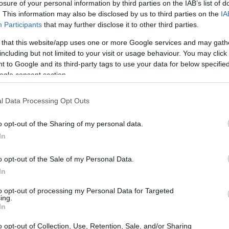
losure of your personal information by third parties on the IAB’s list of
. This information may also be disclosed by us to third parties on the
IA
Participants
that may further disclose it to other third parties.
 that this website/app uses one or more Google services and may gath
including but not limited to your visit or usage behaviour. You may click 
 to Google and its third-party tags to use your data for below specifi
ogle consent section.
l Data Processing Opt Outs
o opt-out of the Sharing of my personal data.
In
o opt-out of the Sale of my Personal Data.
In
to opt-out of processing my Personal Data for Targeted
ing.
ficativo nella carriera di Mike D, essendo il
In
i Beastie Boys dopo
Hot Sauce Committee Part
o opt-out of Collection, Use, Retention, Sale, and/or Sharing