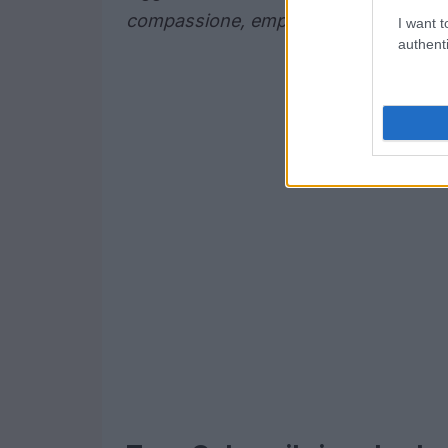
compassione, empatia e uguaglianza
I want t
authenti