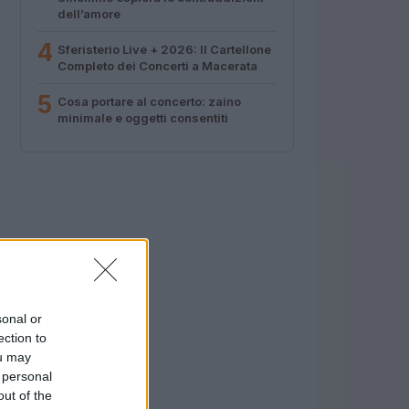
dell’amore
4
Sferisterio Live + 2026: Il Cartellone
Completo dei Concerti a Macerata
5
Cosa portare al concerto: zaino
minimale e oggetti consentiti
sonal or
ection to
ou may
 personal
out of the