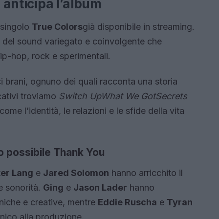
e anticipa l’album
 singolo
True Colors
già disponibile in streaming.
 del sound variegato e coinvolgente che
ip-hop, rock e sperimentali.
i brani, ognuno dei quali racconta una storia
icativi troviamo
Switch Up
What We Got
Secrets
me l’identità, le relazioni e le sfide della vita
o possibile Thank You
ter Lang
e
Jared Solomon
hanno arricchito il
e sonorità.
Ging
e
Jason Lader
hanno
niche e creative, mentre
Eddie Ruscha
e
Tyran
ico alla produzione.