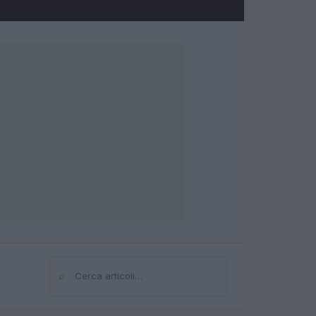
⌕
Cerca