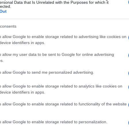
frutto di un processo creativo che ha visto la
ersonal Data that Is Unrelated with the Purposes for which it
lected.
cui
Carter Lang
Jared Solomon
Ging
Jason
Out
son
.
consents
il messaggio di Mike D
o allow Google to enable storage related to advertising like cookies on
evice identifiers in apps.
ou
sono iniziate in un contesto intimo e
o allow my user data to be sent to Google for online advertising
i suoi figli. Questo approccio ha permesso di
s.
 lontana dalle pressioni dell’industria musicale.
to allow Google to send me personalized advertising.
È stato bellissimo fare musica con persone che
 sempre di più
.
o allow Google to enable storage related to analytics like cookies on
evice identifiers in apps.
personali di Mike D e del suo desiderio di
o allow Google to enable storage related to functionality of the website
un mondo che, secondo lui, è
strano, oscuro e
 che la sua musica possa portare un po’ di
o allow Google to enable storage related to personalization.
do la mancanza di
arte
, sentimenti,