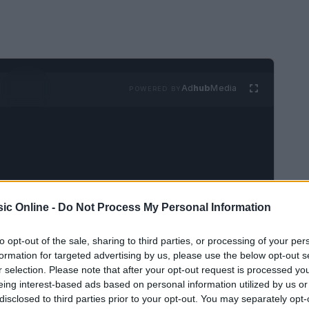
Ad
hub
Media
POWERED BY
ic Online -
Do Not Process My Personal Information
ndatore dei
Beastie Boys
ha finalmente
album, intitolato
Thank You
uscirà il
28 agosto
e
to opt-out of the sale, sharing to third parties, or processing of your per
formation for targeted advertising by us, please use the below opt-out s
ato dalle sessioni casalinghe con i suoi figli
r selection. Please note that after your opt-out request is processed y
eing interest-based ads based on personal information utilized by us or
disclosed to third parties prior to your opt-out. You may separately opt-