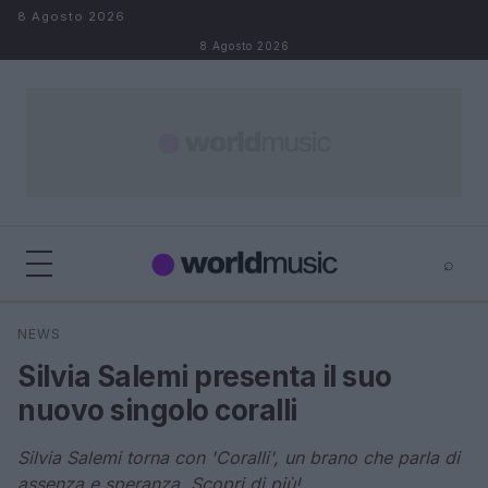
Salta al contenuto
8 Agosto 2026
8 Agosto 2026
⌕
×
⌕
NEWS
Cerca
Silvia Salemi presenta il suo
nuovo singolo coralli
Silvia Salemi torna con 'Coralli', un brano che parla di
assenza e speranza. Scopri di più!