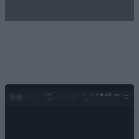
0:29 /
Ad
hub
Media
POWERED
1
/
4
1:20
BY