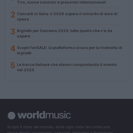
Tiro, nuove sanzioni e pressioni internazionali
2
Concerti in Italia: il 2026 supera il miliardo di euro di
spesa
3
Biglietti per Sanremo 2025: tutto quello che c’è da
sapere
4
Scopri fanSALE: la piattaforma sicura per la rivendita di
biglietti
5
Le tracce italiane che stanno conquistando il mondo
nel 2025
Scopri il ritmo del mondo, dove ogni nota racconta una
storia. News, recensioni, concerti, interviste e Eurovision.