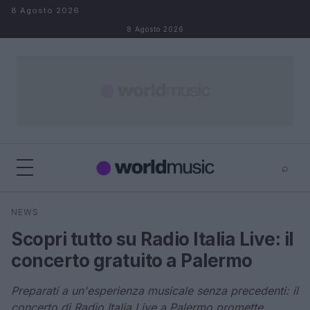
Salta al contenuto
8 Agosto 2026
8 Agosto 2026
⌕
×
⌕
NEWS
Cerca
Scopri tutto su Radio Italia Live: il
concerto gratuito a Palermo
Preparati a un'esperienza musicale senza precedenti: il
concerto di Radio Italia Live a Palermo promette