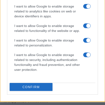
I want to allow Google to enable storage
Noemi in ospedale: il racconto della riabilitazione e il
related to analytics like cookies on web or
ritorno sul palco
device identifiers in apps.
Susanna Riva · 6 Ago 2026
I want to allow Google to enable storage
related to functionality of the website or app.
NEWS
I want to allow Google to enable storage
related to personalization.
I want to allow Google to enable storage
related to security, including authentication
functionality and fraud prevention, and other
user protection.
CONFIRM
Valle d’Aosta: polemiche tra sindacato e istituzioni per
le supplenze scolastiche