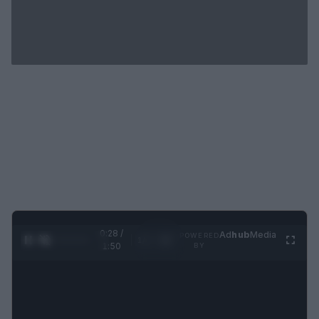
0:29 /
Ad
hub
Media
POWERED
1
/
4
1:50
BY