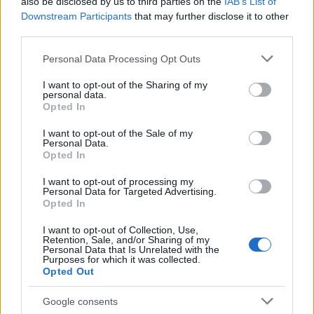
also be disclosed by us to third parties on the
IAB’s List of
Redazione
Downstream Participants
that may further disclose it to other
third parties.
Please note that this website/app uses one or more Google
Personal Data Processing Opt Outs
services and may gather and store information including but
not limited to your visit or usage behaviour. You may click to
I want to opt-out of the Sharing of my
personal data.
grant or deny consent to Google and its third-party tags to
Opted In
use your data for below specified purposes in below Google
consent section.
I want to opt-out of the Sale of my
Personal Data.
Opted In
I want to opt-out of processing my
Personal Data for Targeted Advertising.
Opted In
I want to opt-out of Collection, Use,
Retention, Sale, and/or Sharing of my
Personal Data that Is Unrelated with the
Purposes for which it was collected.
Opted Out
Google consents