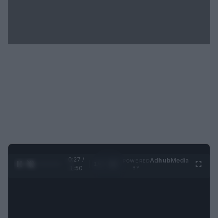
0:28 /
Ad
hub
Media
POWERED
1
/
4
1:50
BY