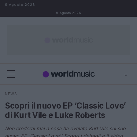
Salta al contenuto
9 Agosto 2026
9 Agosto 2026
⌕
×
⌕
NEWS
Cerca
Scopri il nuovo EP ‘Classic Love’
di Kurt Vile e Luke Roberts
Non crederai mai a cosa ha rivelato Kurt Vile sul suo
nuovo EP 'Classic Love'! Scopri i dettagli e il video