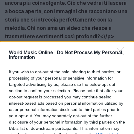
ancora più coinvolgente. Ciò che vedrai ti lascerà
a bocca aperta, con immagini che raccontano una
storia che si intreccia perfettamente con la
melodia. Chi non ama un video che riesce a
trasmettere sentimenti così profondi?<\/p>
In conclusione, l’attesa per il
25 luglio
cresce ogni
World Music Online -
Do Not Process My Personal
Information
giorno di più. Sarà un’occasione imperdibile per
tutti gli amanti della musica. Preparati ad essere
If you wish to opt-out of the sale, sharing to third parties, or
travolto da
‘Classic Love’
e a scoprire il talento
processing of your personal or sensitive information for
senza tempo di Kurt Vile e Luke Roberts! Non
targeted advertising by us, please use the below opt-out
section to confirm your selection. Please note that after your
dimenticare di segnarti la data, perché questa è
opt-out request is processed you may continue seeing
un’uscita che non vorrai assolutamente perdere!
interest-based ads based on personal information utilized by
<\/p>
us or personal information disclosed to third parties prior to
your opt-out. You may separately opt-out of the further
disclosure of your personal information by third parties on the
IAB’s list of downstream participants. This information may
AUTORE