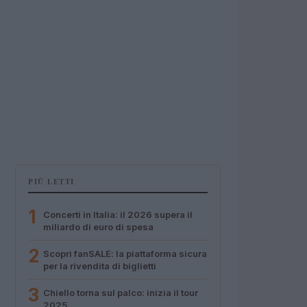
PIÙ LETTI
1
Concerti in Italia: il 2026 supera il
miliardo di euro di spesa
2
Scopri fanSALE: la piattaforma sicura
per la rivendita di biglietti
3
Chiello torna sul palco: inizia il tour
2025