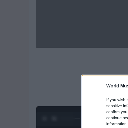
World Mus
If you wish 
sensitive in
confirm you
continue se
0:28 / 1:50
1
/
4
information 