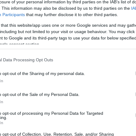
losure of your personal information by third parties on the IAB’s list of
. This information may also be disclosed by us to third parties on the
IA
Participants
that may further disclose it to other third parties.
 that this website/app uses one or more Google services and may gath
including but not limited to your visit or usage behaviour. You may click 
 to Google and its third-party tags to use your data for below specifi
ogle consent section.
ie di melodie e ritornelli che ci accompagnano
non sono solo canzoni: sono vere e proprie
l Data Processing Opt Outs
 capaci di farci sognare e ballare. Non crederai
o opt-out of the Sharing of my personal data.
preparando a dominare le playlist dell’estate
In
o opt-out of the Sale of my Personal Data.
In
to opt-out of processing my Personal Data for Targeted
ing.
In
o opt-out of Collection, Use, Retention, Sale, and/or Sharing