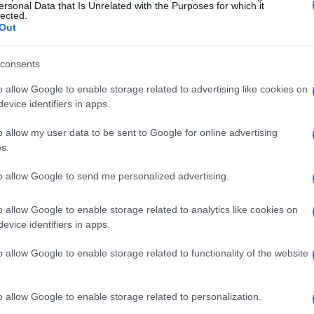
ersonal Data that Is Unrelated with the Purposes for which it
lected.
Out
consents
o allow Google to enable storage related to advertising like cookies on
evice identifiers in apps.
o allow my user data to be sent to Google for online advertising
s.
to allow Google to send me personalized advertising.
cano: un amore urbano tra le
o allow Google to enable storage related to analytics like cookies on
evice identifiers in apps.
ave e dalla giovane promessa Sarah Toscano ha
o allow Google to enable storage related to functionality of the website
n amore autentico, imperfetto ma vissuto con
orazione, incorniciata da una meravigliosa vista
o allow Google to enable storage related to personalization.
a diventare un inno per tutti coloro che amano