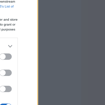
 downstream
B’s List of
er and store
to grant or
ed purposes