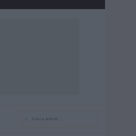
⌕
Cerca