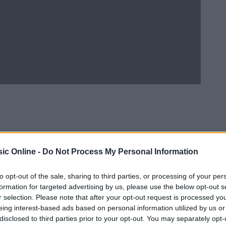
ic Online -
Do Not Process My Personal Information
to opt-out of the sale, sharing to third parties, or processing of your per
formation for targeted advertising by us, please use the below opt-out s
r selection. Please note that after your opt-out request is processed y
eing interest-based ads based on personal information utilized by us or
Ad
hub
Media
POWERED BY
disclosed to third parties prior to your opt-out. You may separately opt-