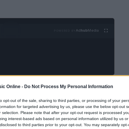
Ad
hub
Media
POWERED BY
ic Online -
Do Not Process My Personal Information
da completa per non perderne
to opt-out of the sale, sharing to third parties, or processing of your per
formation for targeted advertising by us, please use the below opt-out s
aggiornati sugli
eventi musicali
nella propria
r selection. Please note that after your opt-out request is processed y
eing interest-based ads based on personal information utilized by us or
i di musica. Questo articolo esplora gli eventi in
disclosed to third parties prior to your opt-out. You may separately opt-