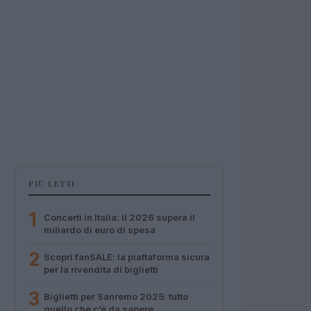
PIÙ LETTI
1
Concerti in Italia: il 2026 supera il
miliardo di euro di spesa
2
Scopri fanSALE: la piattaforma sicura
per la rivendita di biglietti
3
Biglietti per Sanremo 2025: tutto
quello che c’è da sapere