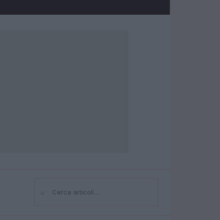
⌕
Cerca