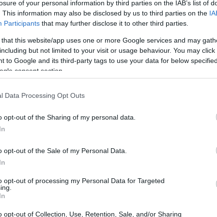
e e informazioni utili per apprezzare al meglio
losure of your personal information by third parties on the IAB’s list of
. This information may also be disclosed by us to third parties on the
IA
Participants
that may further disclose it to other third parties.
 that this website/app uses one or more Google services and may gath
including but not limited to your visit or usage behaviour. You may click 
 to Google and its third-party tags to use your data for below specifi
ogle consent section.
l Data Processing Opt Outs
o opt-out of the Sharing of my personal data.
In
o opt-out of the Sale of my Personal Data.
In
to opt-out of processing my Personal Data for Targeted
ing.
In
o opt-out of Collection, Use, Retention, Sale, and/or Sharing