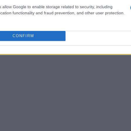
e, è consigliabile acquistare i biglietti in
o allow Google to enable storage related to security, including
cation functionality and fraud prevention, and other user protection.
bbero esaurire rapidamente i posti disponibili. È
restrizioni COVID-19
, che potrebbero
CONFIRM