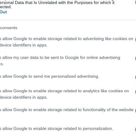
ersonal Data that Is Unrelated with the Purposes for which it
li
lected.
Out
er una vasta gamma di tipologie, tra cui
consents
i dal vivo. A seconda dei gusti personali, è
nd emergenti o nomi affermati nel panorama
o allow Google to enable storage related to advertising like cookies on
evice identifiers in apps.
o allow my user data to be sent to Google for online advertising
s.
 sugli eventi
to allow Google to send me personalized advertising.
sultare diversi siti web e piattaforme social che
 Alcuni esempi sono
Facebook
,
Eventbrite
e
o allow Google to enable storage related to analytics like cookies on
evice identifiers in apps.
iscono dettagli su date, orari e modalità di
o allow Google to enable storage related to functionality of the website
o allow Google to enable storage related to personalization.