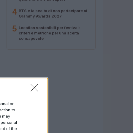
4
BTS e la scelta di non partecipare ai
Grammy Awards 2027
5
Location sostenibili per festival:
criteri e metriche per una scelta
consapevole
sonal or
ection to
ou may
 personal
out of the