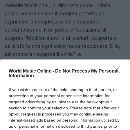
melodie tradizionali, ci dimostra come il vinile
possa ancora essere il medium perfetto per
esprimere la complessità delle emozioni
contemporanee. Non perdere l’occasione di
scoprire “Mediterraneo” e di lasciarti trasportare
dalle storie che ogni solco ha da raccontare. E tu,
sei pronto a riscoprire il vinile? 🔥
World Music Online -
Do Not Process My Personal
Information
If you wish to opt-out of the sale, sharing to third parties, or
processing of your personal or sensitive information for
targeted advertising by us, please use the below opt-out
section to confirm your selection. Please note that after your
opt-out request is processed you may continue seeing
interest-based ads based on personal information utilized by
us or personal information disclosed to third parties prior to