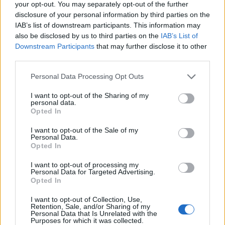
your opt-out. You may separately opt-out of the further
disclosure of your personal information by third parties on the
IAB’s list of downstream participants. This information may
also be disclosed by us to third parties on the
IAB’s List of
Downstream Participants
that may further disclose it to other
third parties.
Please note that this website/app uses one or more Google
Personal Data Processing Opt Outs
AUTORE
services and may gather and store information including but
Redazione
not limited to your visit or usage behaviour. You may click to
I want to opt-out of the Sharing of my
personal data.
grant or deny consent to Google and its third-party tags to
Opted In
use your data for below specified purposes in below Google
consent section.
I want to opt-out of the Sale of my
Personal Data.
Opted In
I want to opt-out of processing my
Personal Data for Targeted Advertising.
Opted In
I want to opt-out of Collection, Use,
Retention, Sale, and/or Sharing of my
Personal Data that Is Unrelated with the
Purposes for which it was collected.