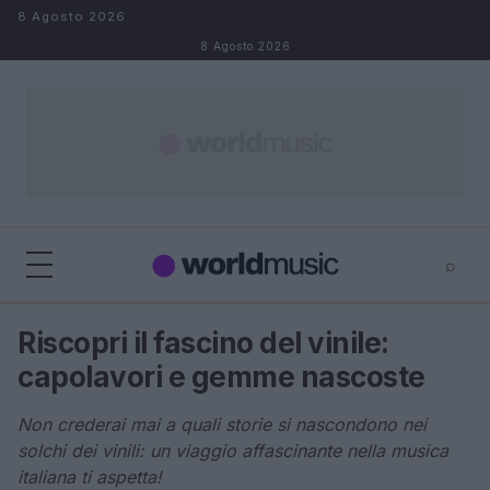
Salta al contenuto
8 Agosto 2026
8 Agosto 2026
⌕
×
⌕
Riscopri il fascino del vinile:
Cerca
capolavori e gemme nascoste
Non crederai mai a quali storie si nascondono nei
solchi dei vinili: un viaggio affascinante nella musica
italiana ti aspetta!