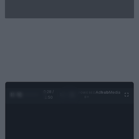
0:29 /
Ad
hub
Media
POWERED
1
/
4
1:50
BY