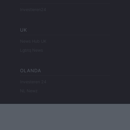
Investieren24
UK
News Hub UK
Lgbtq News
OLANDA
Investeren 24
NL Newz