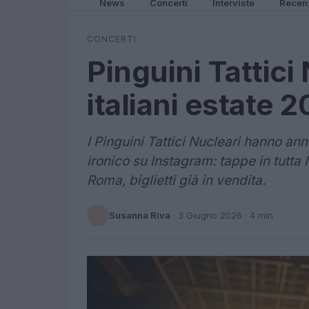
News
Concerti
Interviste
Recen
CONCERTI
Pinguini Tattici 
italiani estate
I Pinguini Tattici Nucleari hanno an
ironico su Instagram: tappe in tutta I
Roma, biglietti già in vendita.
Susanna Riva
·
3 Giugno 2026
· 4 min