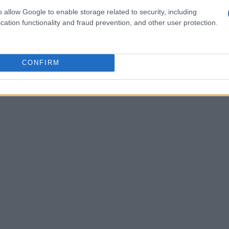
 cinema: il frontman
Riccardo Zanotti
guarda sul
o allow Google to enable storage related to security, including
ate, dando così un tocco cinematografico
cation functionality and fraud prevention, and other user protection.
spediente non solo chiude la narrazione in modo
 band di offrire un’esperienza spettacolare anche
CONFIRM