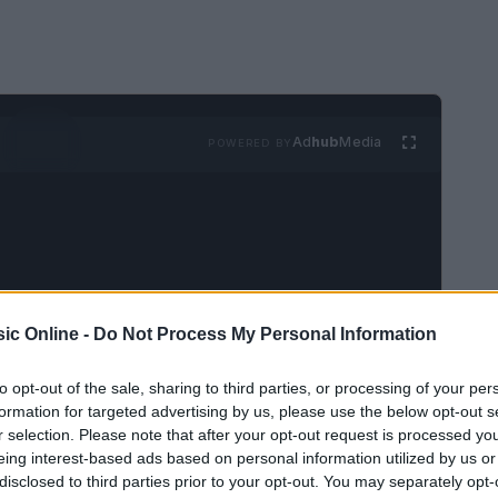
Ad
hub
Media
POWERED BY
ic Online -
Do Not Process My Personal Information
i tattici nucleari
ha subito catturato
and ha scelto un formato informale e creativo per
to opt-out of the sale, sharing to third parties, or processing of your per
formation for targeted advertising by us, please use the below opt-out s
ndo i canali social per creare aspettativa. Con
r selection. Please note that after your opt-out request is processed y
ipazione, il gruppo rilancia la propria presenza
eing interest-based ads based on personal information utilized by us or
disclosed to third parties prior to your opt-out. You may separately opt-
 tournée pensata per i fan di tutta la penisola.