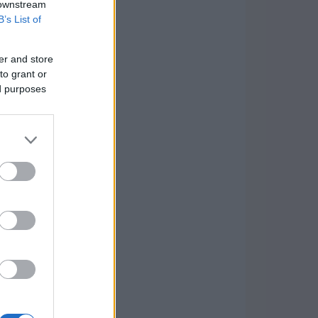
 downstream
B’s List of
er and store
to grant or
ed purposes