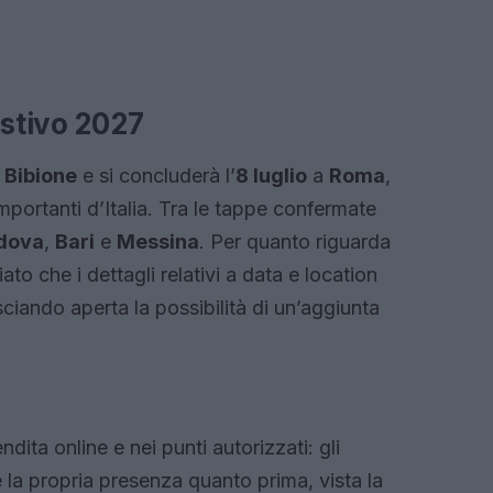
estivo 2027
a
Bibione
e si concluderà l’
8 luglio
a
Roma
,
mportanti d’Italia. Tra le tappe confermate
dova
,
Bari
e
Messina
. Per quanto riguarda
ato che i dettagli relativi a data e location
iando aperta la possibilità di un’aggiunta
endita online e nei punti autorizzati: gli
 la propria presenza quanto prima, vista la