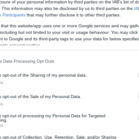
losure of your personal information by third parties on the IAB’s list of
. This information may also be disclosed by us to third parties on the
IA
Participants
that may further disclose it to other third parties.
 that this website/app uses one or more Google services and may gath
including but not limited to your visit or usage behaviour. You may click 
 to Google and its third-party tags to use your data for below specifi
ogle consent section.
l Data Processing Opt Outs
o opt-out of the Sharing of my personal data.
In
o opt-out of the Sale of my Personal Data.
In
to opt-out of processing my Personal Data for Targeted
ing.
In
o un video pubblicato su Instagram, che ha
o opt-out of Collection, Use, Retention, Sale, and/or Sharing