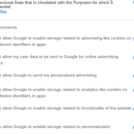
imolare la domanda che molti si portavano
ersonal Data that Is Unrelated with the Purposes for which it
lected.
scelta di questa modalità evidenzia l’approccio
Out
e con il pubblico e la capacità di trasformare
consents
.
o allow Google to enable storage related to advertising like cookies on
evice identifiers in apps.
ito con ironia
o allow my user data to be sent to Google for online advertising
scena scene di vita comune — dal jogging alla
s.
— tutte ruotate attorno alla stessa
to allow Google to send me personalized advertising.
te più?”. Questo espediente narrativo ha
ace di parlare sia ai fan più affezionati sia a chi
o allow Google to enable storage related to analytics like cookies on
evice identifiers in apps.
resenza del comico
Andrea Pisani
in un cameo
ssaggio più riconoscibile per un pubblico ampio.
o allow Google to enable storage related to functionality of the website
cardo Zanotti
o allow Google to enable storage related to personalization.