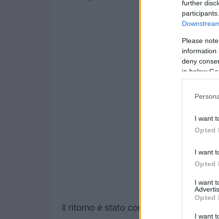
further disc
participants
Downstream 
Please note
information 
deny consent
in below Go
Persona
I want t
Opted 
I want t
Opted 
I want 
Advertis
Opted 
Il ritorno è stato comunicato attravers
I want t