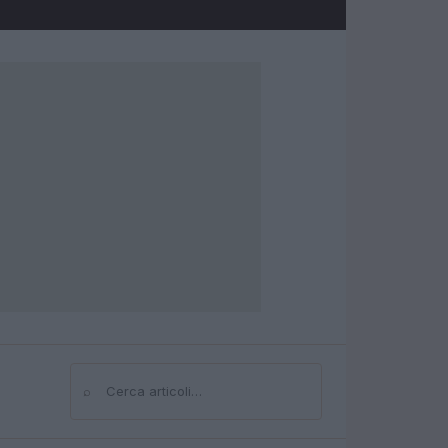
⌕
Cerca