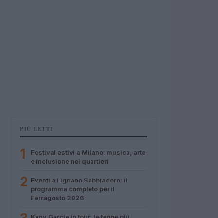
PIÙ LETTI
1
Festival estivi a Milano: musica, arte
e inclusione nei quartieri
2
Eventi a Lignano Sabbiadoro: il
programma completo per il
Ferragosto 2026
Kany García in tour: le tappe più