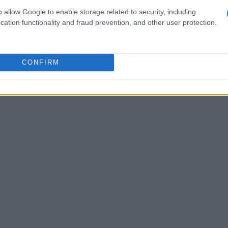
o monitorando attentamente il settore,
o allow Google to enable storage related to security, including
ire la protezione degli investitori. È essenziale
cation functionality and fraud prevention, and other user protection.
 rimanere competitive.
CONFIRM