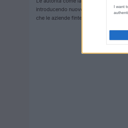
Le autorità come la
BCE
e la
FCA
stann
I want t
introducendo nuove normative per garant
authenti
che le aziende fintech si adeguino per