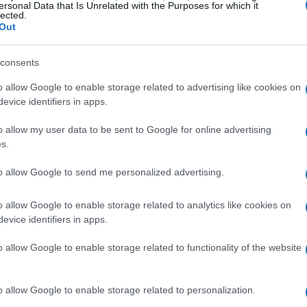
i del 2008
ersonal Data that Is Unrelated with the Purposes for which it
lected.
Out
ziato l’importanza della
liquidità
e della
ente sottolineato queste necessità,
consents
loro modelli operativi e a investire in tecnologia
o allow Google to enable storage related to advertising like cookies on
evice identifiers in apps.
o allow my user data to be sent to Google for online advertising
e di mercato
s.
tenti delle app di pagamento è aumentato del
to allow Google to send me personalized advertising.
le considerare anche i
rischi
associati. Le
o allow Google to enable storage related to analytics like cookies on
 a
regolamenti
più severi e a una crescente
evice identifiers in apps.
e diligence
diventa cruciale per gli investitori.
o allow Google to enable storage related to functionality of the website
ri
o allow Google to enable storage related to personalization.