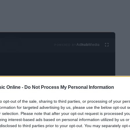
Ad
hub
Media
POWERED BY
ic Online -
Do Not Process My Personal Information
to opt-out of the sale, sharing to third parties, or processing of your per
 comprendere il contesto
formation for targeted advertising by us, please use the below opt-out s
r selection. Please note that after your opt-out request is processed y
scita esponenziale negli ultimi anni. I dati
eing interest-based ads based on personal information utilized by us or
l settore fintech hanno superato i
100 miliardi
disclosed to third parties prior to your opt-out. You may separately opt-