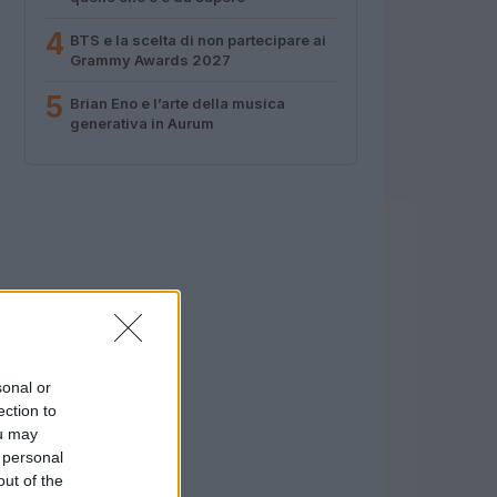
4
BTS e la scelta di non partecipare ai
Grammy Awards 2027
5
Brian Eno e l’arte della musica
generativa in Aurum
sonal or
ection to
ou may
 personal
out of the