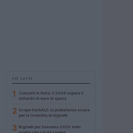
PIÙ LETTI
1
Concerti in Italia: il 2026 supera il
miliardo di euro di spesa
2
Scopri fanSALE: la piattaforma sicura
per la rivendita di biglietti
3
Biglietti per Sanremo 2025: tutto
quello che c’è da sapere