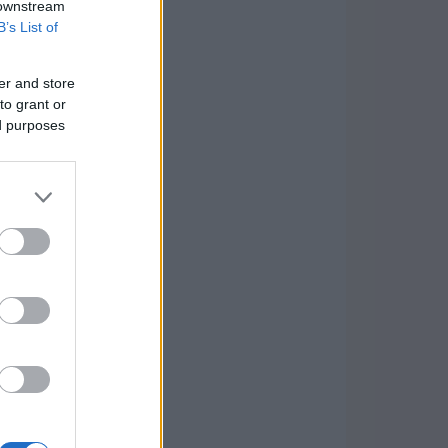
 downstream
B’s List of
er and store
to grant or
ed purposes