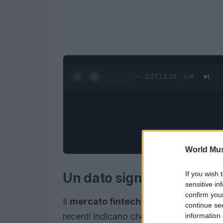
0:28 / 1:20
1
/
4
World Mus
If you wish 
Un dato significativo per
sensitive in
confirm you
Il
mercato fintech
ha registrato una cre
continue se
recenti indicano che gli investimenti ne
information 