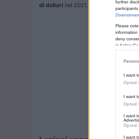
further disc
di dollari
nel 2021, con un incremento
participants
Downstream 
Please note
information 
deny consent
in below Go
Persona
I want t
Opted 
I want t
Opted 
I want 
Advertis
Opted 
I want t