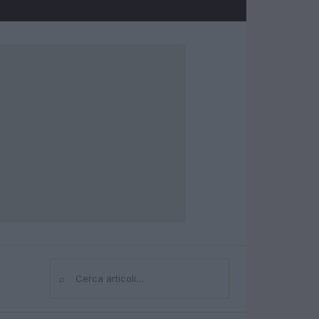
⌕
Cerca