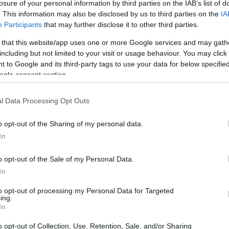
losure of your personal information by third parties on the IAB’s list of
 del
200%
rispetto all’anno precedente.
. This information may also be disclosed by us to third parties on the
IA
Participants
that may further disclose it to other third parties.
 that this website/app uses one or more Google services and may gath
including but not limited to your visit or usage behaviour. You may click 
 to Google and its third-party tags to use your data for below specifi
ogle consent section.
l Data Processing Opt Outs
o opt-out of the Sharing of my personal data.
In
o opt-out of the Sale of my Personal Data.
In
to opt-out of processing my Personal Data for Targeted
ing.
In
o opt-out of Collection, Use, Retention, Sale, and/or Sharing