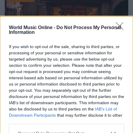
World Music Online -
Do Not Process My Personal
Information
If you wish to opt-out of the sale, sharing to third parties, or
processing of your personal or sensitive information for
targeted advertising by us, please use the below opt-out
section to confirm your selection. Please note that after your
opt-out request is processed you may continue seeing
interest-based ads based on personal information utilized by
Tutte le uscite discografiche italiane della settimana
us or personal information disclosed to third parties prior to
dal 25 al 31 luglio 2026
your opt-out. You may separately opt-out of the further
Letizia Fontana · 8 Ago 2026
disclosure of your personal information by third parties on the
IAB’s list of downstream participants. This information may
RECENSIONI
also be disclosed by us to third parties on the
IAB’s List of
Downstream Participants
that may further disclose it to other
third parties.
Please note that this website/app uses one or more Google