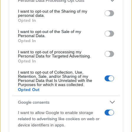
Personal Data Processing Opt Outs
services and may gather and store information including but
not limited to your visit or usage behaviour. You may click to
I want to opt-out of the Sharing of my
personal data.
grant or deny consent to Google and its third-party tags to
Opted In
use your data for below specified purposes in below Google
consent section.
I want to opt-out of the Sale of my
Personal Data.
Opted In
I want to opt-out of processing my
Personal Data for Targeted Advertising.
Guccini, il cantautore che conquistò Roma con la sua
Opted In
musica
Letizia Fontana · 7 Ago 2026
I want to opt-out of Collection, Use,
Retention, Sale, and/or Sharing of my
Personal Data that Is Unrelated with the
RECENSIONI
Purposes for which it was collected.
Opted Out
Google consents
I want to allow Google to enable storage
related to advertising like cookies on web or
device identifiers in apps.