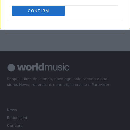
4
Archivio Ricordi: la storia della musica italiana
accessibile a tutti
CONFIRM
5
Metodo per valutare un disco senza pregiudizi in modo
chiaro
Scopri il ritmo del mondo, dove ogni nota racconta una
storia. News, recensioni, concerti, interviste e Eurovision.
SEZIONI
News
Recensioni
Concerti