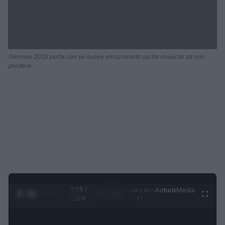
Gennaio 2025 porta con sé nuove emozionanti uscite musicali da non
perdere.
0:29 /
Ad
hub
Media
POWERED
1
/
4
1:20
BY