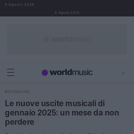
Salta al contenuto
8 Agosto 2026
8 Agosto 2026
⌕
×
⌕
RECENSIONI
Cerca
Le nuove uscite musicali di
gennaio 2025: un mese da non
perdere