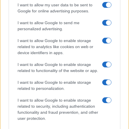
I want to allow my user data to be sent to
Google for online advertising purposes.
I want to allow Google to send me
personalized advertising.
Harley Flanagan riflette sul futuro dei tour con i Cro-
Mags
I want to allow Google to enable storage
Andrea Innocenti · 6 Ago 2026
related to analytics like cookies on web or
device identifiers in apps.
I want to allow Google to enable storage
PIÙ LETTI
related to functionality of the website or app.
1
Tutte le uscite discografiche italiane della settimana
I want to allow Google to enable storage
dal 25 al 31 luglio 2026
related to personalization.
2
Guccini, il cantautore che conquistò Roma con la sua
I want to allow Google to enable storage
musica
related to security, including authentication
functionality and fraud prevention, and other
3
Harley Flanagan riflette sul futuro dei tour con i Cro-
user protection.
Mags