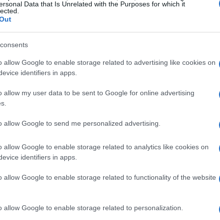
ersonal Data that Is Unrelated with the Purposes for which it
lected.
Out
consents
o allow Google to enable storage related to advertising like cookies on
evice identifiers in apps.
o allow my user data to be sent to Google for online advertising
s.
to allow Google to send me personalized advertising.
ella settimana
o allow Google to enable storage related to analytics like cookies on
 hanno fatto la storia della musica italiana:
evice identifiers in apps.
borazione in
Yakuza
è un mix esplosivo di talenti
o allow Google to enable storage related to functionality of the website
a aspetta, non è tutto!
Orietta Berti
e
Fabio
 un brano che sta già facendo parlare di sé e
o allow Google to enable storage related to personalization.
ell’estate.