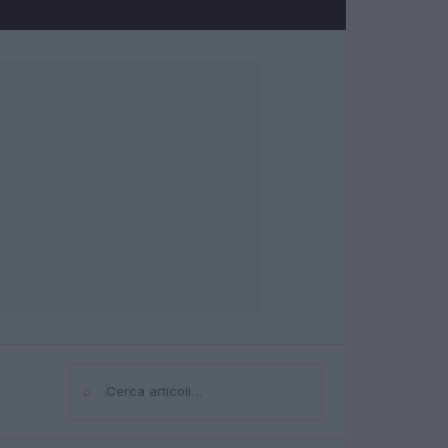
⌕
Cerca