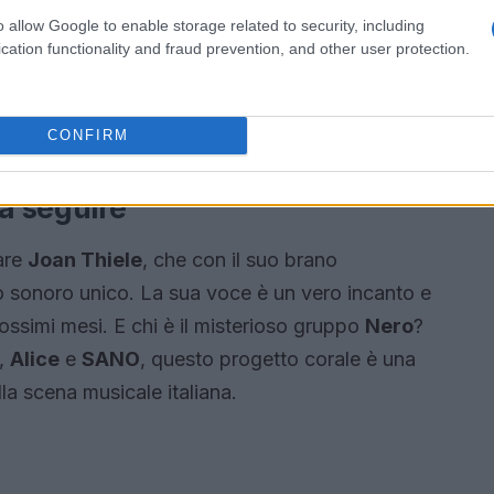
o allow Google to enable storage related to security, including
aska
e
J-Ax
torna con
Quando Sarò Morto
, un
cation functionality and fraud prevention, and other user protection.
 travolgenti. E se pensavi che fosse finita,
il ritorno di
Aka 7even
e
Tormento
con
ra magia!
CONFIRM
da seguire
are
Joan Thiele
, che con il suo brano
o sonoro unico. La sua voce è un vero incanto e
rossimi mesi. E chi è il misterioso gruppo
Nero
?
,
Alice
e
SANO
, questo progetto corale è una
la scena musicale italiana.