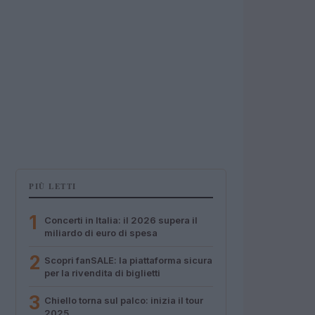
PIÙ LETTI
1
Concerti in Italia: il 2026 supera il
miliardo di euro di spesa
2
Scopri fanSALE: la piattaforma sicura
per la rivendita di biglietti
3
Chiello torna sul palco: inizia il tour
2025