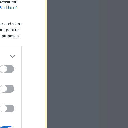
 downstream
B’s List of
er and store
to grant or
ed purposes