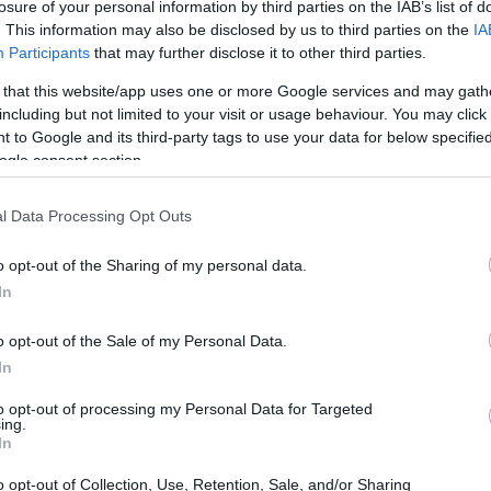
losure of your personal information by third parties on the IAB’s list of
. This information may also be disclosed by us to third parties on the
IA
Participants
that may further disclose it to other third parties.
 that this website/app uses one or more Google services and may gath
including but not limited to your visit or usage behaviour. You may click 
 to Google and its third-party tags to use your data for below specifi
ogle consent section.
 mai di sorprendere, e ogni settimana ci regala
l tuo calendario il 27 giugno 2025, perché le
l Data Processing Opt Outs
 farci vibrare come mai prima d’ora! Non crederai
o opt-out of the Sharing of my personal data.
ia settimana di uscite musicali. Preparati a
In
rivendo le regole del gioco!
o opt-out of the Sale of my Personal Data.
In
to opt-out of processing my Personal Data for Targeted
ing.
In
o opt-out of Collection, Use, Retention, Sale, and/or Sharing