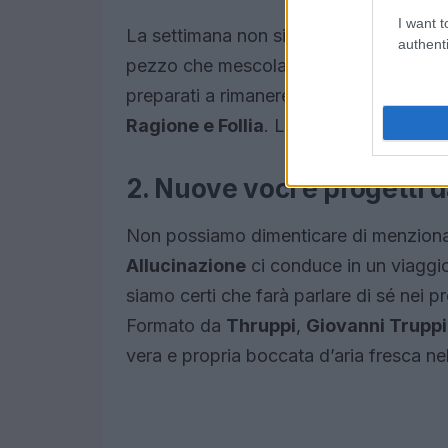
I want t
La settimana non si ferma qui. Il duo
N
authenti
pezzo che mescola introspezione e ritmi
preparati a rimanere a bocca aperta per 
Ragione e Follia
. La loro sinergia è pu
2. Nuove voci e progetti 
Non possiamo dimenticare di menzion
Allucinazione
ci conduce in un viaggi
siamo certi che farà parlare di sé nei p
Formato da
Thruppi
,
Giovanni Truppi
vera e propria boccata d’aria fresca nel