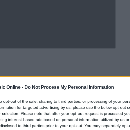
ic Online -
Do Not Process My Personal Information
to opt-out of the sale, sharing to third parties, or processing of your per
formation for targeted advertising by us, please use the below opt-out s
r selection. Please note that after your opt-out request is processed y
eing interest-based ads based on personal information utilized by us or
Ad
hub
Media
POWERED BY
disclosed to third parties prior to your opt-out. You may separately opt-