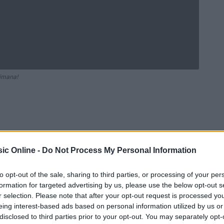
timana!
ic Online -
Do Not Process My Personal Information
to opt-out of the sale, sharing to third parties, or processing of your per
formation for targeted advertising by us, please use the below opt-out s
r selection. Please note that after your opt-out request is processed y
Ad
hub
Media
eing interest-based ads based on personal information utilized by us or
POWERED BY
disclosed to third parties prior to your opt-out. You may separately opt-