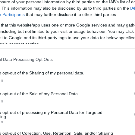
losure of your personal information by third parties on the IAB’s list of
. This information may also be disclosed by us to third parties on the
IA
Participants
that may further disclose it to other third parties.
 that this website/app uses one or more Google services and may gath
including but not limited to your visit or usage behaviour. You may click 
 to Google and its third-party tags to use your data for below specifi
ogle consent section.
 canzoni più trasmesse
l Data Processing Opt Outs
ni più trasmesse in radio in Italia offre uno
 risuona nel nostro paese. Nella settimana dal
o opt-out of the Sharing of my personal data.
In
to il primo posto con il suo brano
Gli Sbandati
sti profondi e sonorità accattivanti. Questo
o opt-out of the Sale of my Personal Data.
nale per l’artista, ma anche un segnale del suo
In
taliana.
to opt-out of processing my Personal Data for Targeted
ing.
In
o opt-out of Collection, Use, Retention, Sale, and/or Sharing