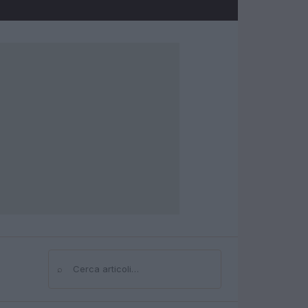
⌕
Cerca