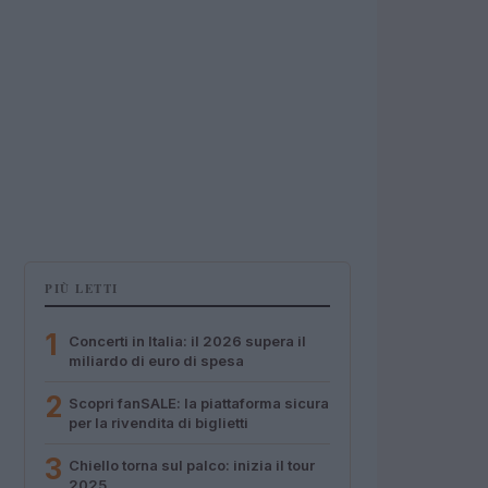
PIÙ LETTI
1
Concerti in Italia: il 2026 supera il
miliardo di euro di spesa
2
Scopri fanSALE: la piattaforma sicura
per la rivendita di biglietti
3
Chiello torna sul palco: inizia il tour
2025