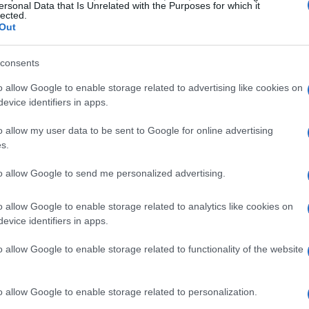
ersonal Data that Is Unrelated with the Purposes for which it
lected.
Out
consents
o allow Google to enable storage related to advertising like cookies on
evice identifiers in apps.
o allow my user data to be sent to Google for online advertising
s.
to allow Google to send me personalized advertising.
o allow Google to enable storage related to analytics like cookies on
evice identifiers in apps.
3
o allow Google to enable storage related to functionality of the website
co Mengoni
con il suo brano
Mandare Tutto
o allow Google to enable storage related to personalization.
enere la sua popolarità grazie a una melodia