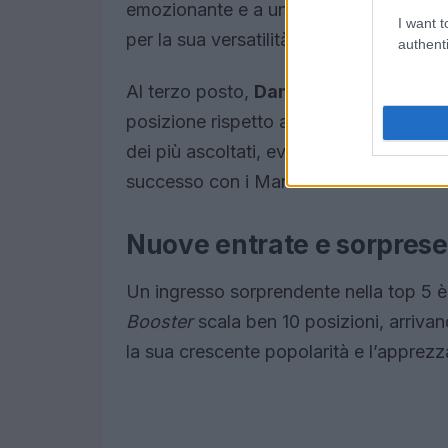
emozionante e a una performance vocal
I want t
per la sua versatilità, continua a dimos
authenti
Al terzo posto,
Damiano David
con
B
posizione rispetto alla settimana prec
dei più ascoltati, evidenziando il talent
successo con i Maneskin.
Nuove entrate e sorprese 
Un ingresso sorprendente nella top 5 è
Booster
scala ben 10 posizioni, arrivan
la sua crescente popolarità e l’apprezz