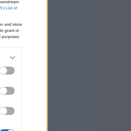
 downstream
B’s List of
er and store
to grant or
ed purposes