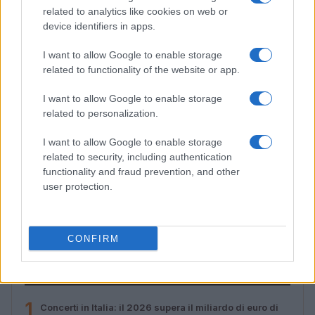
related to analytics like cookies on web or
device identifiers in apps.
I want to allow Google to enable storage
related to functionality of the website or app.
I want to allow Google to enable storage
related to personalization.
I want to allow Google to enable storage
related to security, including authentication
functionality and fraud prevention, and other
Streaming vs vinile: differenze tra mastering,
user protection.
dinamica e ritualità
Letizia Fontana · 5 Ago 2026
CONFIRM
PIÙ LETTI
1
Concerti in Italia: il 2026 supera il miliardo di euro di