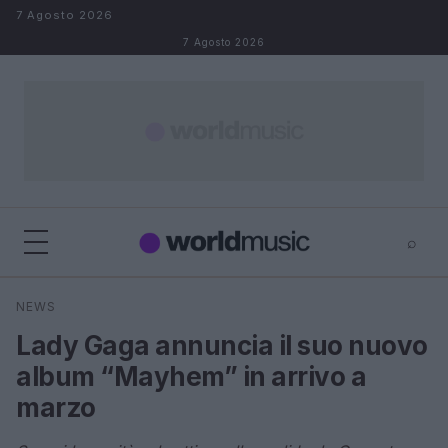
Salta al contenuto
7 Agosto 2026
7 Agosto 2026
⌕
×
⌕
NEWS
Cerca
Lady Gaga annuncia il suo nuovo
album “Mayhem” in arrivo a
marzo