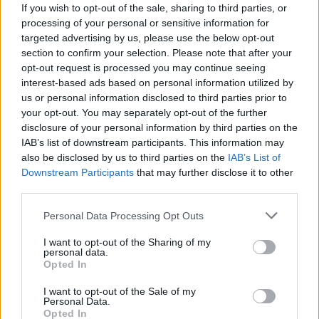
If you wish to opt-out of the sale, sharing to third parties, or
processing of your personal or sensitive information for
targeted advertising by us, please use the below opt-out
section to confirm your selection. Please note that after your
Continua a leggere
opt-out request is processed you may continue seeing
interest-based ads based on personal information utilized by
us or personal information disclosed to third parties prior to
NEWS
your opt-out. You may separately opt-out of the further
disclosure of your personal information by third parties on the
IAB’s list of downstream participants. This information may
also be disclosed by us to third parties on the
IAB’s List of
Downstream Participants
that may further disclose it to other
third parties.
Please note that this website/app uses one or more Google
Personal Data Processing Opt Outs
services and may gather and store information including but
not limited to your visit or usage behaviour. You may click to
I want to opt-out of the Sharing of my
personal data.
grant or deny consent to Google and its third-party tags to
Opted In
use your data for below specified purposes in below Google
consent section.
I want to opt-out of the Sale of my
Personal Data.
Noemi in ospedale: il racconto della riabilitazione e il
Opted In