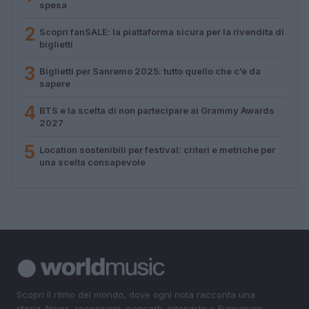
spesa
2
Scopri fanSALE: la piattaforma sicura per la rivendita di
biglietti
3
Biglietti per Sanremo 2025: tutto quello che c’è da
sapere
4
BTS e la scelta di non partecipare ai Grammy Awards
2027
5
Location sostenibili per festival: criteri e metriche per
una scelta consapevole
Scopri il ritmo del mondo, dove ogni nota racconta una
storia. News, recensioni, concerti, interviste e Eurovision.