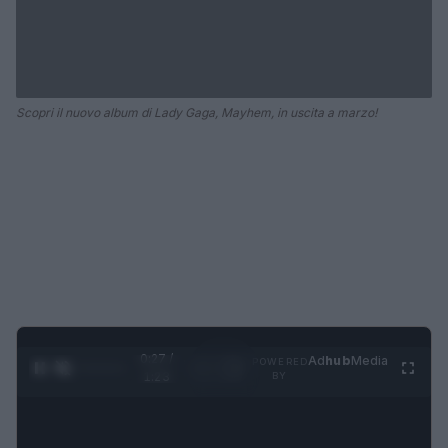
Scopri il nuovo album di Lady Gaga, Mayhem, in uscita a marzo!
0:28 /
Ad
hub
Media
POWERED
1
/
4
1:23
BY