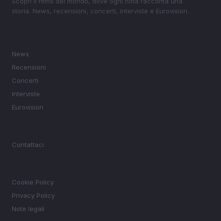
Scopri il ritmo del mondo, dove ogni nota racconta una
storia. News, recensioni, concerti, interviste e Eurovision.
SEZIONI
News
Recensioni
Concerti
Interviste
Eurovision
MAGAZINE
Contattaci
LEGALE
Cookie Policy
Privacy Policy
Note legali