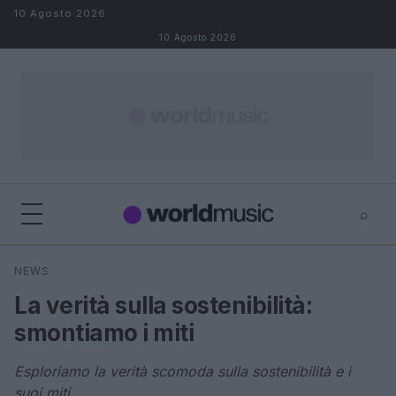
Salta al contenuto
10 Agosto 2026
10 Agosto 2026
⌕
×
⌕
NEWS
Cerca
La verità sulla sostenibilità:
smontiamo i miti
Esploriamo la verità scomoda sulla sostenibilità e i
suoi miti.