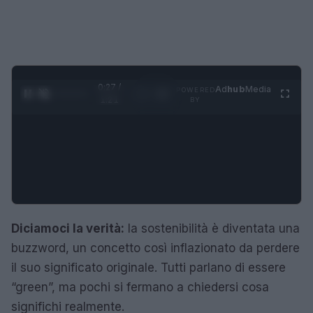
0:27 /
Ad
hub
Media
POWERED
1
/
4
1:21
BY
Diciamoci la verità:
la sostenibilità è diventata una
buzzword, un concetto così inflazionato da perdere
il suo significato originale. Tutti parlano di essere
“green”, ma pochi si fermano a chiedersi cosa
significhi realmente.