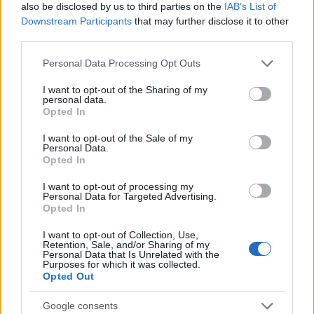
Francesco Guccini: la Rai ricorda il grande cantautore
also be disclosed by us to third parties on the
IAB’s List of
con programmi dedicati
Downstream Participants
that may further disclose it to other
Cristian Castiglioni · 9 Ago 2026
third parties.
Please note that this website/app uses one or more Google
Personal Data Processing Opt Outs
NEWS
services and may gather and store information including but
not limited to your visit or usage behaviour. You may click to
I want to opt-out of the Sharing of my
personal data.
grant or deny consent to Google and its third-party tags to
Opted In
use your data for below specified purposes in below Google
consent section.
I want to opt-out of the Sale of my
Personal Data.
Opted In
I want to opt-out of processing my
Personal Data for Targeted Advertising.
Opted In
I want to opt-out of Collection, Use,
Retention, Sale, and/or Sharing of my
Personal Data that Is Unrelated with the
Ariana Grande debutta al primo posto con Petal e
Purposes for which it was collected.
annuncia una pausa dalla vita pubblica
Opted Out
Letizia Fontana · 8 Ago 2026
Google consents