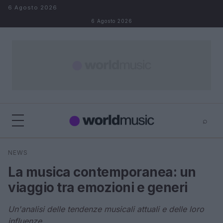
Salta al contenuto
6 Agosto 2026
6 Agosto 2026
⌕
×
⌕
NEWS
Cerca
La musica contemporanea: un
viaggio tra emozioni e generi
Un'analisi delle tendenze musicali attuali e delle loro
influenze