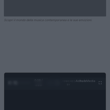
Scopri il mondo della musica contemporanea e le sue emozioni.
0:28 /
Ad
hub
Media
POWERED
1
/
4
1:23
BY