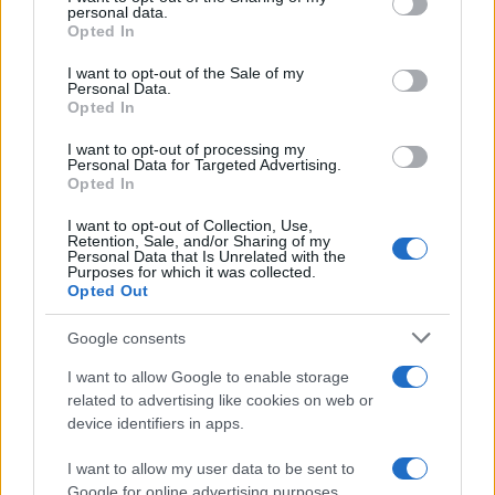
personal data.
grant or deny consent to Google and its third-party tags to
Opted In
use your data for below specified purposes in below Google
consent section.
I want to opt-out of the Sale of my
Personal Data.
Opted In
I want to opt-out of processing my
Personal Data for Targeted Advertising.
Opted In
Valle d’Aosta: polemiche tra sindacato e istituzioni per
I want to opt-out of Collection, Use,
Retention, Sale, and/or Sharing of my
le supplenze scolastiche
Personal Data that Is Unrelated with the
Purposes for which it was collected.
Edoardo Marchesi · 5 Ago 2026
Opted Out
NEWS
Google consents
I want to allow Google to enable storage
related to advertising like cookies on web or
device identifiers in apps.
I want to allow my user data to be sent to
Google for online advertising purposes.