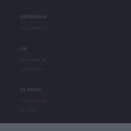
GERMANIA
Investieren24
UK
News Hub UK
Lgbtq News
OLANDA
Investeren 24
NL Newz