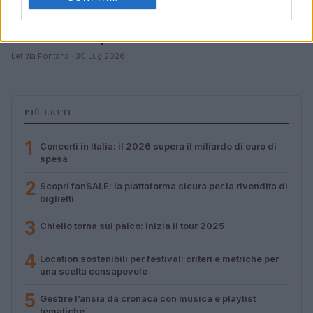
Location sostenibili per festival: criteri e metriche per
una scelta consapevole
Letizia Fontana · 30 Lug 2026
PIÙ LETTI
1
Concerti in Italia: il 2026 supera il miliardo di euro di
spesa
2
Scopri fanSALE: la piattaforma sicura per la rivendita di
biglietti
3
Chiello torna sul palco: inizia il tour 2025
4
Location sostenibili per festival: criteri e metriche per
una scelta consapevole
5
Gestire l’ansia da cronaca con musica e playlist
tematiche