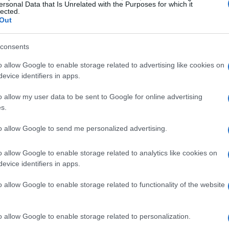
ersonal Data that Is Unrelated with the Purposes for which it
lected.
Out
consents
o allow Google to enable storage related to advertising like cookies on
evice identifiers in apps.
o allow my user data to be sent to Google for online advertising
s.
to allow Google to send me personalized advertising.
lencia: un viaggio tra generi e
o allow Google to enable storage related to analytics like cookies on
evice identifiers in apps.
 ci immergiamo in un mondo dove i generi si
o allow Google to enable storage related to functionality of the website
nsato a quanto sia affascinante ascoltare un
za storica, circondato dall’atmosfera vibrante
o allow Google to enable storage related to personalization.
sica al
Festival di Musica Antica
, fino ai live di