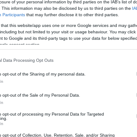
losure of your personal information by third parties on the IAB’s list of
. This information may also be disclosed by us to third parties on the
IA
Participants
that may further disclose it to other third parties.
 that this website/app uses one or more Google services and may gath
including but not limited to your visit or usage behaviour. You may click 
 to Google and its third-party tags to use your data for below specifi
ogle consent section.
anificando un viaggio a Valencia, preparati a
uesta straordinaria città spagnola non si
l Data Processing Opt Outs
mozzafiato e la sua cucina deliziosa, ma è anche
o opt-out of the Sharing of my personal data.
brante che attira artisti da ogni angolo del
In
rtunità di divertimento ti aspettano! 🎶✨
o opt-out of the Sale of my Personal Data.
In
to opt-out of processing my Personal Data for Targeted
ing.
In
o opt-out of Collection, Use, Retention, Sale, and/or Sharing