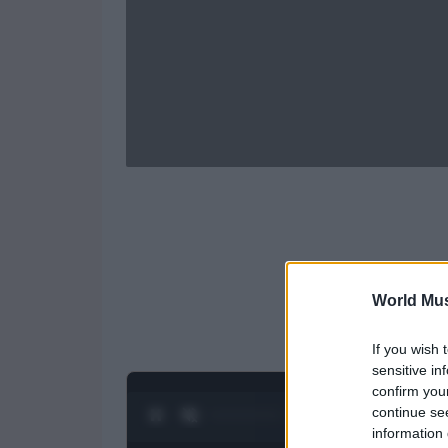
World Mus
If you wish 
sensitive in
confirm you
continue se
0:28 / 1:23
1
/
4
information 