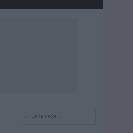
⌕
Cerca