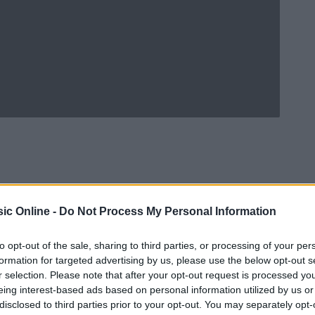
ic Online -
Do Not Process My Personal Information
to opt-out of the sale, sharing to third parties, or processing of your per
formation for targeted advertising by us, please use the below opt-out s
r selection. Please note that after your opt-out request is processed y
eing interest-based ads based on personal information utilized by us or
Ad
hub
Media
POWERED BY
disclosed to third parties prior to your opt-out. You may separately opt-