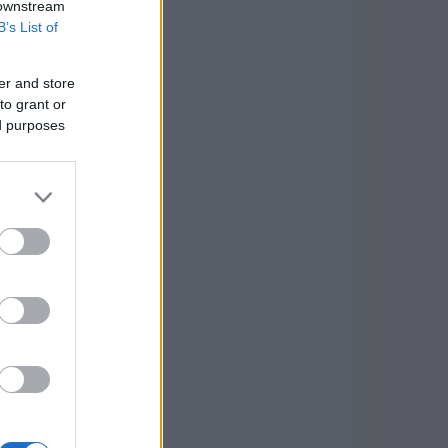
 downstream
B’s List of
er and store
to grant or
ed purposes