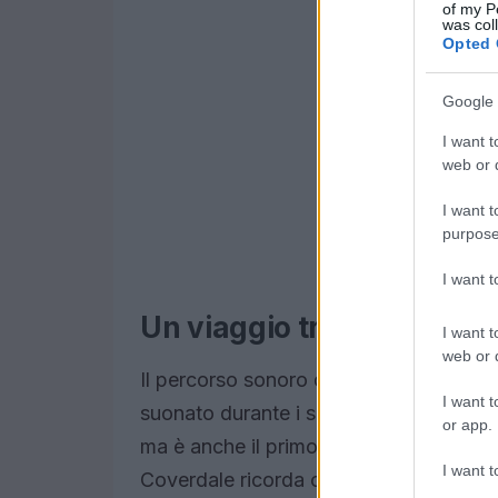
of my P
was col
Opted 
Google 
I want t
web or d
I want t
purpose
I want 
Un viaggio tra suoni e ric
I want t
web or d
Il percorso sonoro di Coverdale inizia 
I want t
suonato durante i servizi religiosi. Que
or app.
ma è anche il primo sintetizzatore che 
I want t
Coverdale ricorda come un rudimentale 