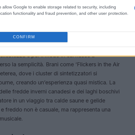
 percepisce la musica. Questo legame profondo
o allow Google to enable storage related to security, including
cia dell’album, dove l’artista utilizza le sue
cation functionality and fraud prevention, and other user protection.
ni nuovi e sorprendenti.
CONFIRM
tà
elicatezza e per il modo in cui riesce a
so la semplicità. Brani come ‘Flickers in the Air
terea, dove i cluster di sintetizzatori si
ourne, creando un’esperienza quasi mistica. La
delle fredde inverni canadesi e dei laghi boschivi
atore in un viaggio tra calde saune e gelide
o e freddo non è casuale, ma rappresenta una
 musicale.