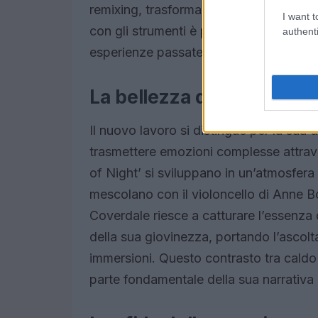
remixing, trasformando il modo in cui
I want t
con gli strumenti è palpabile in ogni trac
authenti
esperienze passate per dare vita a suo
La bellezza della semplici
Il nuovo lavoro si distingue per la sua d
trasmettere emozioni complesse attraver
of Night’ si sviluppano in un’atmosfera e
mescolano con il violoncello di Anne B
Coverdale riesce a catturare l’essenza 
della sua giovinezza, portando l’ascolt
immersioni. Questo contrasto tra cald
parte fondamentale della sua narrativa