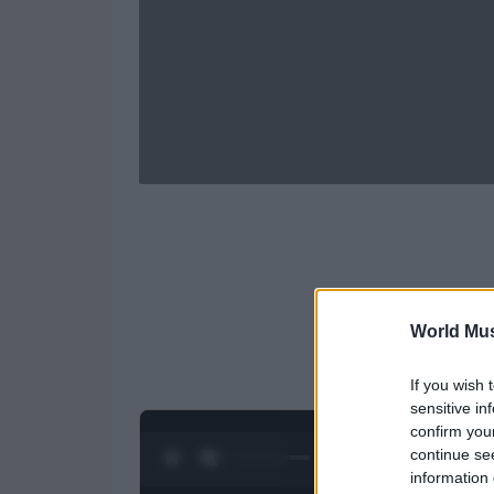
World Mus
If you wish 
sensitive in
confirm you
continue se
0:28 / 1:50
1
/
4
information 