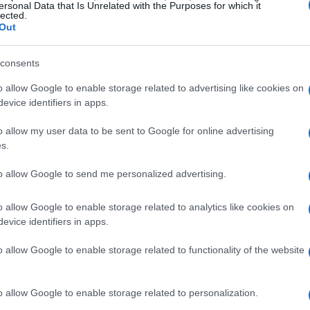
ersonal Data that Is Unrelated with the Purposes for which it
lected.
Out
consents
o allow Google to enable storage related to advertising like cookies on
evice identifiers in apps.
o allow my user data to be sent to Google for online advertising
s.
to allow Google to send me personalized advertising.
ordi
o allow Google to enable storage related to analytics like cookies on
evice identifiers in apps.
con la sua infanzia, segnata dall’organo a canne
o allow Google to enable storage related to functionality of the website
sto strumento non è solo un simbolo di sacralità,
ha ispirato la sua esplorazione dei suoni. La
o allow Google to enable storage related to personalization.
boom box l’abbia introdotta alle tecniche di