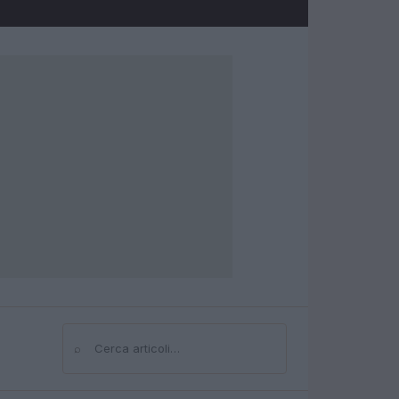
⌕
Cerca