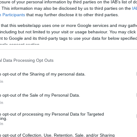
losure of your personal information by third parties on the IAB’s list of
. This information may also be disclosed by us to third parties on the
IA
Participants
that may further disclose it to other third parties.
 that this website/app uses one or more Google services and may gath
including but not limited to your visit or usage behaviour. You may click 
 to Google and its third-party tags to use your data for below specifi
ogle consent section.
 suoni elettronici, ritorna con un album che
. Nel suo nuovo lavoro, intitolato ‘From Where
l Data Processing Opt Outs
ia gamma di timbri e sonorità, attingendo a una
o opt-out of the Sharing of my personal data.
cia sia il personale che il culturale. Ogni nota è
In
traverso le esperienze e le emozioni dell’artista,
 umanità in modo straordinario.
o opt-out of the Sale of my Personal Data.
In
to opt-out of processing my Personal Data for Targeted
ing.
In
o opt-out of Collection, Use, Retention, Sale, and/or Sharing