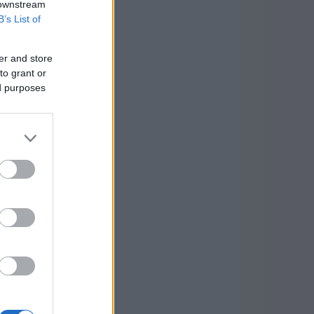
 downstream
B’s List of
er and store
to grant or
ed purposes