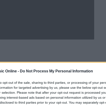
ic Online -
Do Not Process My Personal Information
to opt-out of the sale, sharing to third parties, or processing of your per
formation for targeted advertising by us, please use the below opt-out s
r selection. Please note that after your opt-out request is processed y
eing interest-based ads based on personal information utilized by us or
Ad
hub
Media
POWERED BY
disclosed to third parties prior to your opt-out. You may separately opt-