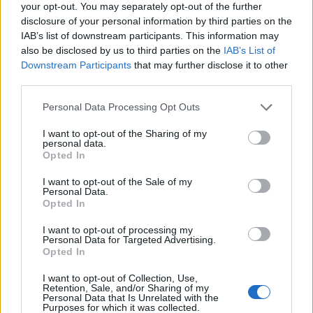
Previsioni a medio termine per il
your opt-out. You may separately opt-out of the further
mercato immobiliare a Milano
disclosure of your personal information by third parties on the
IAB’s list of downstream participants. This information may
Le previsioni per il mercato immobiliare di lusso a
also be disclosed by us to third parties on the
IAB’s List of
Downstream Participants
that may further disclose it to other
Milano nel medio termine sono incoraggianti. Gli
third parties.
esperti stimano che la domanda continuerà a
Please note that this website/app uses one or more Google
crescere, sostenuta dalla ripresa economica e
Personal Data Processing Opt Outs
services and may gather and store information including but
dall’interesse da parte di investitori stranieri. La
not limited to your visit or usage behaviour. You may click to
I want to opt-out of the Sharing of my
personal data.
scarsità di immobili di alta qualità in zone centrali
grant or deny consent to Google and its third-party tags to
Opted In
use your data for below specified purposes in below Google
farà aumentare i prezzi, rendendo l’investimento
consent section.
I want to opt-out of the Sale of my
immobiliare un’opzione sempre più allettante per
Personal Data.
chi cerca sicurezza e rendimento. Sei pronto a
Opted In
cogliere questa opportunità?
I want to opt-out of processing my
Personal Data for Targeted Advertising.
Opted In
In conclusione, il mercato immobiliare di lusso a
Milano offre una miriade di opportunità per
I want to opt-out of Collection, Use,
Retention, Sale, and/or Sharing of my
investitori esperti e neofiti. Con la giusta strategia e
Personal Data that Is Unrelated with the
Purposes for which it was collected.