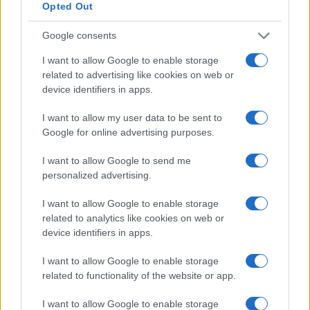
una comprensione approfondita del mercato, puoi
Opted Out
trarre vantaggio da un settore in continua
Google consents
evoluzione e in crescita. Non è mai troppo tardi per
entrare nel mondo del mattone!
I want to allow Google to enable storage
related to advertising like cookies on web or
device identifiers in apps.
AUTORE
I want to allow my user data to be sent to
Redazione
Google for online advertising purposes.
I want to allow Google to send me
personalized advertising.
I want to allow Google to enable storage
related to analytics like cookies on web or
device identifiers in apps.
I want to allow Google to enable storage
related to functionality of the website or app.
I want to allow Google to enable storage