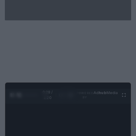
0:29 /
Ad
hub
Media
POWERED
1
/
4
1:20
BY