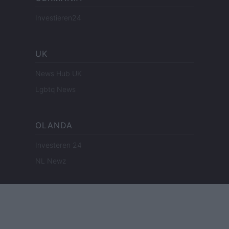
Investieren24
UK
News Hub UK
Lgbtq News
OLANDA
Investeren 24
NL Newz