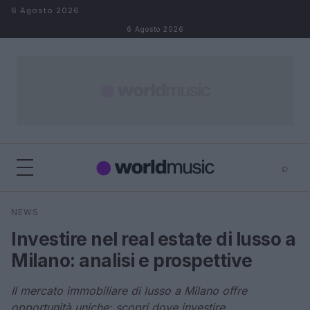
Salta al contenuto
6 Agosto 2026
6 Agosto 2026
⌕
×
⌕
NEWS
Cerca
Investire nel real estate di lusso a
Milano: analisi e prospettive
Il mercato immobiliare di lusso a Milano offre
opportunità uniche: scopri dove investire.