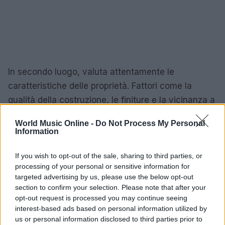
In secondo luogo, valuta attentamente le
caratteristiche delle proprietà. Fattori come la
qualità della costruzione, le finiture e la vicinanza a
servizi essenziali possono influenzare
World Music Online -
Do Not Process My Personal
notevolmente il valore dell’immobile. Non
Information
dimenticare di tenere d’occhio le politiche fiscali e
gli incentivi governativi: possono offrirti vantaggi
If you wish to opt-out of the sale, sharing to third parties, or
processing of your personal or sensitive information for
significativi come investitore. Hai mai pensato a
targeted advertising by us, please use the below opt-out
come le normative fiscali possano influenzare il tuo
section to confirm your selection. Please note that after your
investimento?
opt-out request is processed you may continue seeing
interest-based ads based on personal information utilized by
us or personal information disclosed to third parties prior to