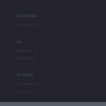
GERMANIA
Investieren24
UK
News Hub UK
Lgbtq News
OLANDA
Investeren 24
NL Newz