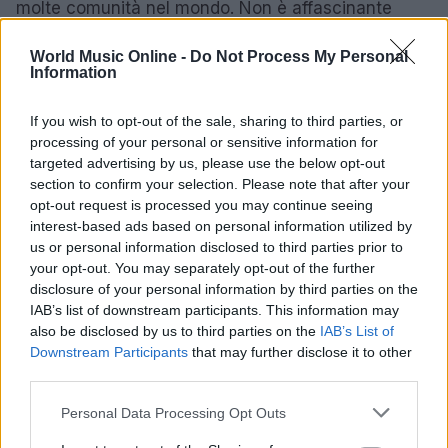
molte comunità nel mondo. Non è affascinante
come, attraverso il linguaggio musicale, possiamo
World Music Online -
Do Not Process My Personal
trovare un terreno comune, condividendo
Information
esperienze e sentimenti che ci uniscono,
indipendentemente dalle nostre origini? La musica
If you wish to opt-out of the sale, sharing to third parties, or
processing of your personal or sensitive information for
ha la capacità di creare legami, di farci sentire
targeted advertising by us, please use the below opt-out
parte di qualcosa di più grande, un invito a
section to confirm your selection. Please note that after your
esplorare le storie e le emozioni che ci
opt-out request is processed you may continue seeing
interest-based ads based on personal information utilized by
accomunano. E tu, quale canzone ti fa sentire più
us or personal information disclosed to third parties prior to
vicino agli altri?
your opt-out. You may separately opt-out of the further
disclosure of your personal information by third parties on the
IAB’s list of downstream participants. This information may
also be disclosed by us to third parties on the
IAB’s List of
Downstream Participants
that may further disclose it to other
third parties.
Please note that this website/app uses one or more Google
Personal Data Processing Opt Outs
services and may gather and store information including but