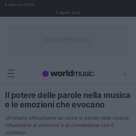
Salta al contenuto
6 Agosto 2026
6 Agosto 2026
⌕
×
⌕
Il potere delle parole nella musica
Cerca
e le emozioni che evocano
Un'analisi affascinante su come le parole nella musica
influenzano le emozioni e la connessione con il
pubblico.