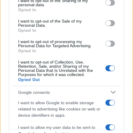
not limited to your visit or usage behaviour. You may click to
I want to opt-out of the Sharing of my
personal data.
grant or deny consent to Google and its third-party tags to
Opted In
use your data for below specified purposes in below Google
consent section.
I want to opt-out of the Sale of my
Personal Data.
Opted In
I want to opt-out of processing my
Personal Data for Targeted Advertising.
Opted In
I want to opt-out of Collection, Use,
Retention, Sale, and/or Sharing of my
AUTORE
Personal Data that Is Unrelated with the
Redazione
Purposes for which it was collected.
Opted Out
Google consents
I want to allow Google to enable storage
related to advertising like cookies on web or
device identifiers in apps.
I want to allow my user data to be sent to