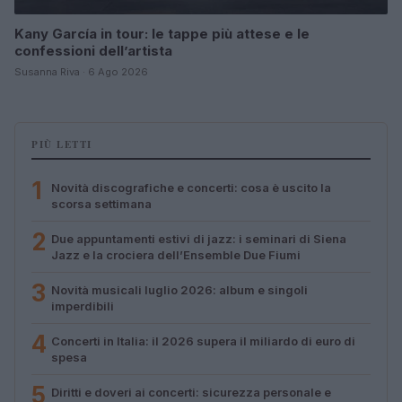
Kany García in tour: le tappe più attese e le
confessioni dell’artista
Susanna Riva · 6 Ago 2026
PIÙ LETTI
1
Novità discografiche e concerti: cosa è uscito la
scorsa settimana
2
Due appuntamenti estivi di jazz: i seminari di Siena
Jazz e la crociera dell’Ensemble Due Fiumi
3
Novità musicali luglio 2026: album e singoli
imperdibili
4
Concerti in Italia: il 2026 supera il miliardo di euro di
spesa
5
Diritti e doveri ai concerti: sicurezza personale e