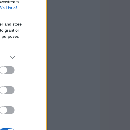
 downstream
B’s List of
er and store
to grant or
ed purposes