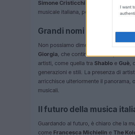
Simone Cristicchi
e
Marcella Bella
co
I want t
musicale italiana, portando avanti un’er
authenti
Grandi nomi e collaboraz
Non possiamo dimenticare i grandi nom
Giorgia
, che continuano a sorprendere
artisti, come quella tra
Shablo
e
Guè
, 
generazioni e stili. La presenza di arti
arricchisce ulteriormente il panorama, 
musicali.
Il futuro della musica ital
Guardando al futuro, è chiaro che la mus
come
Francesca Michielin
e
The Kol