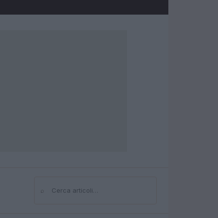
⌕
Cerca