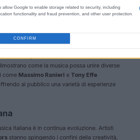
ntinuano a mantenere viva la tradizione
o allow Google to enable storage related to security, including
edità che affonda le radici nel passato.
cation functionality and fraud prevention, and other user protection.
ioni sorprendenti
CONFIRM
i della musica italiana, come
Achille Lauro
e
 con le loro performance. Le collaborazioni tra
dimostrano come la musica possa unire diverse
sti come
Massimo Ranieri
e
Tony Effe
offrendo al pubblico una varietà di esperienze
iana
ica italiana è in continua evoluzione. Artisti
ors
stanno spingendo i confini della creatività,