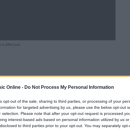
 e affermati.
ic Online -
Do Not Process My Personal Information
to opt-out of the sale, sharing to third parties, or processing of your per
formation for targeted advertising by us, please use the below opt-out s
r selection. Please note that after your opt-out request is processed y
Ad
hub
Media
eing interest-based ads based on personal information utilized by us or
POWERED BY
disclosed to third parties prior to your opt-out. You may separately opt-