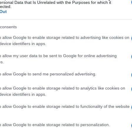
ersonal Data that Is Unrelated with the Purposes for which it
lected.
Out
consents
o allow Google to enable storage related to advertising like cookies on
evice identifiers in apps.
o allow my user data to be sent to Google for online advertising
s.
to allow Google to send me personalized advertising.
o allow Google to enable storage related to analytics like cookies on
oci della musica italiana
evice identifiers in apps.
o allow Google to enable storage related to functionality of the website
polarità,
Noemi
e
Irama
si distinguono per il
nare.
Coma Cose
, con la loro fusione di generi,
o allow Google to enable storage related to personalization.
a nel panorama musicale. Altri artisti come