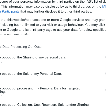
losure of your personal information by third parties on the IAB’s list of
. This information may also be disclosed by us to third parties on the
IA
Participants
that may further disclose it to other third parties.
 that this website/app uses one or more Google services and may gath
including but not limited to your visit or usage behaviour. You may click 
 to Google and its third-party tags to use your data for below specifi
ogle consent section.
 italiana contemporanea
l Data Processing Opt Outs
suoni e stili che riflettono la ricchezza culturale
sistito a un’esplosione di talenti emergenti che
o opt-out of the Sharing of my personal data.
In
ca. Artisti come
Gaia
,
Francesco Gabbani
e
con le loro melodie innovative e testi profondi.
o opt-out of the Sale of my Personal Data.
 quali sono le loro influenze?
In
to opt-out of processing my Personal Data for Targeted
ing.
In
o opt-out of Collection, Use, Retention, Sale, and/or Sharing