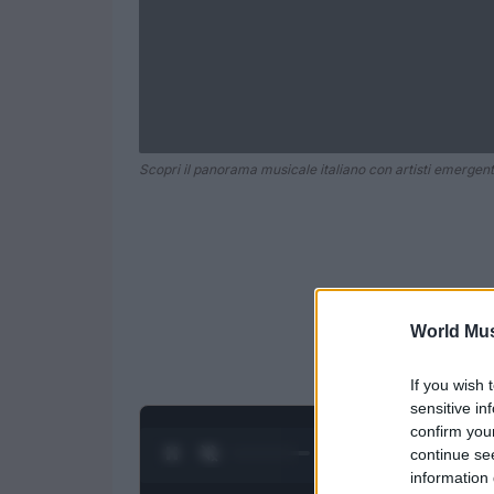
Scopri il panorama musicale italiano con artisti emergenti
World Mus
If you wish 
sensitive in
confirm you
0:28 / 1:20
continue se
1
/
4
information 