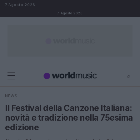
Salta al contenuto
7 Agosto 2026
7 Agosto 2026
⌕
×
⌕
NEWS
Cerca
Il Festival della Canzone Italiana:
novità e tradizione nella 75esima
edizione