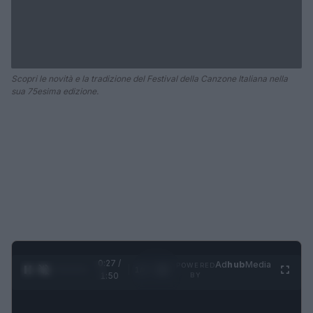
Scopri le novità e la tradizione del Festival della Canzone Italiana nella
sua 75esima edizione.
0:28 /
Ad
hub
Media
POWERED
1
/
4
1:50
BY