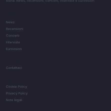
storia. News, recensioni, concerti, interviste e Eurovision.
SEZIONI
News
Recensioni
Concerti
Interviste
Eurovision
MAGAZINE
Contattaci
LEGALE
Cookie Policy
Privacy Policy
Note legali