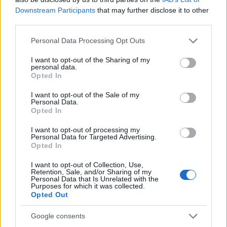
ritorno sul palco
Downstream Participants
that may further disclose it to other
Susanna Riva · 6 Ago 2026
third parties.
Please note that this website/app uses one or more Google
Personal Data Processing Opt Outs
NEWS
services and may gather and store information including but
not limited to your visit or usage behaviour. You may click to
I want to opt-out of the Sharing of my
personal data.
grant or deny consent to Google and its third-party tags to
Opted In
use your data for below specified purposes in below Google
consent section.
I want to opt-out of the Sale of my
Personal Data.
Opted In
I want to opt-out of processing my
Personal Data for Targeted Advertising.
Opted In
I want to opt-out of Collection, Use,
Retention, Sale, and/or Sharing of my
Personal Data that Is Unrelated with the
Valle d’Aosta: polemiche tra sindacato e istituzioni per
Purposes for which it was collected.
le supplenze scolastiche
Opted Out
Edoardo Marchesi · 5 Ago 2026
Google consents
NEWS