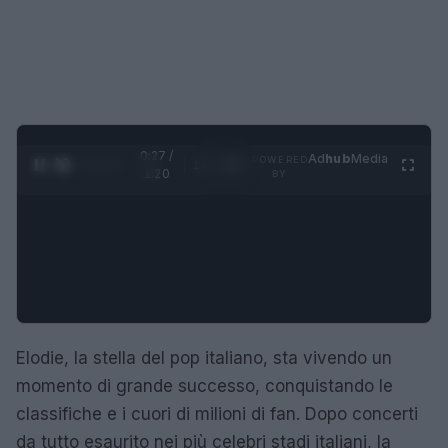
0:28 /
Ad
hub
Media
POWERED
1
/
4
1:20
BY
Elodie, la stella del pop italiano, sta vivendo un
momento di grande successo, conquistando le
classifiche e i cuori di milioni di fan. Dopo concerti
da tutto esaurito nei più celebri stadi italiani, la