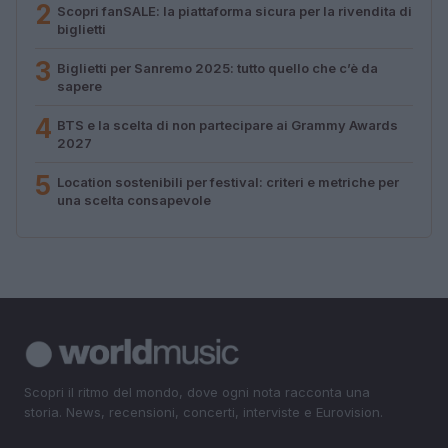
2
Scopri fanSALE: la piattaforma sicura per la rivendita di
biglietti
3
Biglietti per Sanremo 2025: tutto quello che c’è da
sapere
4
BTS e la scelta di non partecipare ai Grammy Awards
2027
5
Location sostenibili per festival: criteri e metriche per
una scelta consapevole
Scopri il ritmo del mondo, dove ogni nota racconta una
storia. News, recensioni, concerti, interviste e Eurovision.