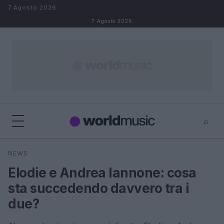
Salta al contenuto
7 Agosto 2026
7 Agosto 2026
⌕
×
⌕
NEWS
Cerca
Elodie e Andrea Iannone: cosa
sta succedendo davvero tra i
due?