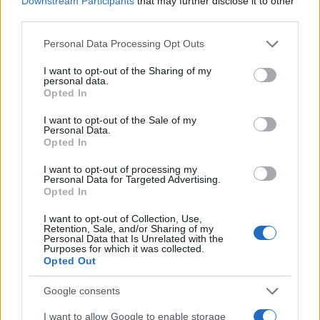
Downstream Participants
that may further disclose it to other
third parties.
Please note that this website/app uses one or more Google
Continua a leggere
Personal Data Processing Opt Outs
services and may gather and store information including but
not limited to your visit or usage behaviour. You may click to
I want to opt-out of the Sharing of my
personal data.
NEWS
grant or deny consent to Google and its third-party tags to
Opted In
use your data for below specified purposes in below Google
consent section.
I want to opt-out of the Sale of my
Personal Data.
Opted In
I want to opt-out of processing my
Personal Data for Targeted Advertising.
Opted In
I want to opt-out of Collection, Use,
Retention, Sale, and/or Sharing of my
Personal Data that Is Unrelated with the
Purposes for which it was collected.
Opted Out
Noemi in ospedale: il racconto della riabilitazione e il
Google consents
ritorno sul palco
Susanna Riva · 6 Ago 2026
I want to allow Google to enable storage