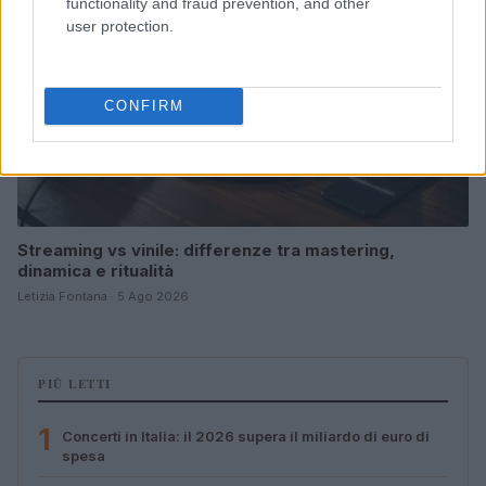
functionality and fraud prevention, and other
user protection.
CONFIRM
Streaming vs vinile: differenze tra mastering,
dinamica e ritualità
Letizia Fontana · 5 Ago 2026
PIÙ LETTI
1
Concerti in Italia: il 2026 supera il miliardo di euro di
spesa