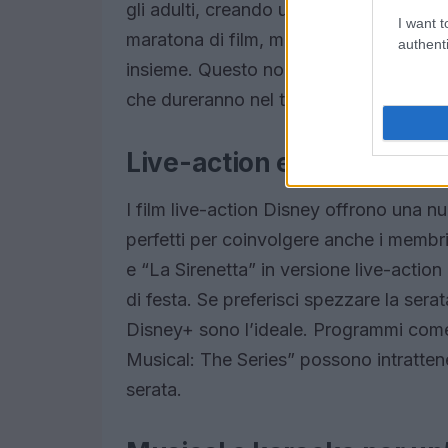
gli adulti, creando un’atmosfera di nos
I want t
maratona di film, magari sfidando i tuo
authenti
insieme. Questo non solo rende la serat
che dureranno nel tempo.
Live-action e serie per tutt
I film live-action Disney offrono una nu
perfetti per coinvolgere anche i membri 
e “La Sirenetta” in versione live-actio
di festa. Se preferisci spezzare la serat
Disney+ sono l’ideale. Programmi com
Musical: The Series” possono intrattene
serata.