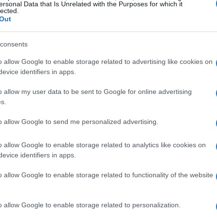
ersonal Data that Is Unrelated with the Purposes for which it
lected.
Out
consents
o allow Google to enable storage related to advertising like cookies on
evice identifiers in apps.
o allow my user data to be sent to Google for online advertising
s.
to allow Google to send me personalized advertising.
o allow Google to enable storage related to analytics like cookies on
evice identifiers in apps.
 riscoprire
o allow Google to enable storage related to functionality of the website
er intrattenere i più piccoli. Titoli come “Il Re
o allow Google to enable storage related to personalization.
en” non solo fanno sognare i bambini, ma anche