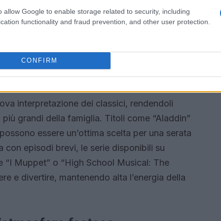
talgia e meraviglia. Puoi organizzare una
o allow Google to enable storage related to security, including
i bambini a indovinare le canzoni o a cantarle
cation functionality and fraud prevention, and other user protection.
a più interattiva, ma crea anche ricordi preziosi
CONFIRM
i i gusti
ova interpretazione dei classici, rendendoli
più grandi della famiglia. Titoli come “Aladdin”
n possono essere un’ottima scelta per una serata
a con episodi brevi, le serie disponibili su
e “I Muppet” o “High School Musical: The
re e divertire, mantenendo alta l’energia della