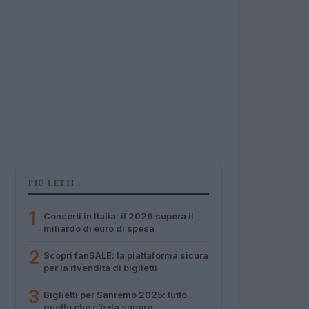
PIÙ LETTI
1
Concerti in Italia: il 2026 supera il
miliardo di euro di spesa
2
Scopri fanSALE: la piattaforma sicura
per la rivendita di biglietti
3
Biglietti per Sanremo 2025: tutto
quello che c’è da sapere