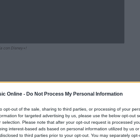
ia con Disney+!
ic Online -
Do Not Process My Personal Information
to opt-out of the sale, sharing to third parties, or processing of your per
formation for targeted advertising by us, please use the below opt-out s
r selection. Please note that after your opt-out request is processed y
Ad
hub
Media
eing interest-based ads based on personal information utilized by us or
POWERED BY
disclosed to third parties prior to your opt-out. You may separately opt-