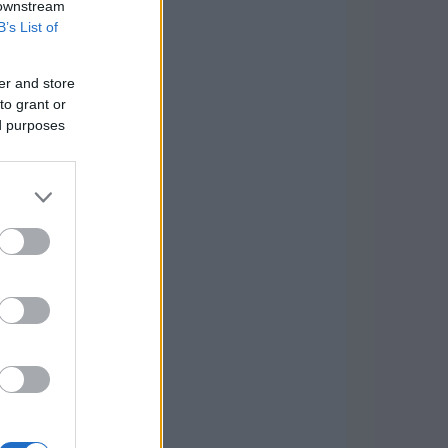
 downstream
B’s List of
er and store
to grant or
ed purposes