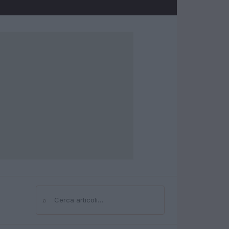
⌕
Cerca