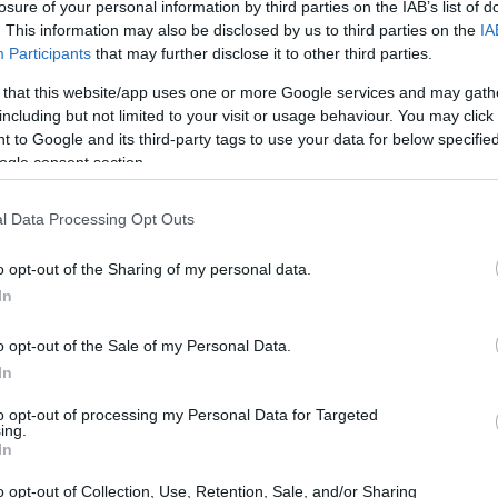
losure of your personal information by third parties on the IAB’s list of
. This information may also be disclosed by us to third parties on the
IA
Participants
that may further disclose it to other third parties.
 that this website/app uses one or more Google services and may gath
including but not limited to your visit or usage behaviour. You may click 
 to Google and its third-party tags to use your data for below specifi
ogle consent section.
 tutta la famiglia
l Data Processing Opt Outs
ne e di gioia, un’opportunità per riunirsi con i
o anno. Per le famiglie con bambini, è
o opt-out of the Sharing of my personal data.
In
he sia non solo divertente, ma anche
isney+ offre una vasta gamma di film e
o opt-out of the Sale of my Personal Data.
ua serata in un’esperienza indimenticabile. Con
In
animazione ai live-action, c’è qualcosa per tutti.
to opt-out of processing my Personal Data for Targeted
ing.
In
o opt-out of Collection, Use, Retention, Sale, and/or Sharing