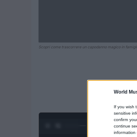
Scopri come trascorrere un capodanno magico in famigl
World Mus
If you wish 
sensitive in
confirm you
0:27 / 1:50
continue se
1
/
4
information 